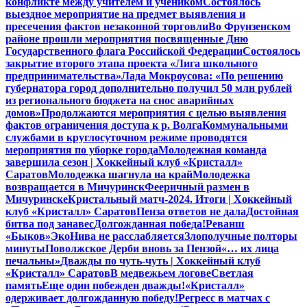
конфликте между учителем и учеником
Состоялось
выездное мероприятие на предмет выявления и
пресечения фактов незаконной торговли
Во Фрунзенском
районе прошли мероприятия посвященные Дню
Государственного флага Российской Федерации
Состоялось
закрытие второго этапа проекта «Лига школьного
предпринимательства»
Лада Мокроусова: «По решению
губернатора город дополнительно получил 50 млн рублей
из регионального бюджета на снос аварийных
домов»
Продолжаются мероприятия с целью выявления
фактов ограничения доступа к р. Волга
Коммунальными
службами в круглосуточном режиме проводятся
мероприятия по уборке города
Молодежная команда
завершила сезон | Хоккейный клуб «Кристалл»
Саратов
Молодежка шагнула на край
Молодежка
возвращается в Мичуринск
Фееричный размен в
Мичуринске
Кристальный матч-2024. Итоги | Хоккейный
клуб «Кристалл» Саратов
Пенза ответов не дала
Достойная
битва под занавес
Долгожданная победа!
Реванш
«Быков»
ЭкоНива не расслабляется
Злополучные полторы
минуты
Поволжское Дерби вновь за Пензой
«… их лица
печальны»
Дважды по чуть-чуть | Хоккейный клуб
«Кристалл» Саратов
В медвежьем логове
Светлая
память
Еще один побежден дважды!
«Кристалл»
одерживает долгожданную победу!
Регресс в матчах с