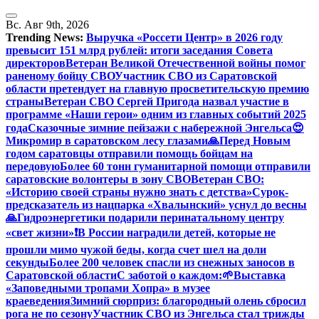
Перейти
к
Вс. Авг 9th, 2026
содержанию
Trending News:
Выручка «Россети Центр» в 2026 году
превысит 151 млрд рублей: итоги заседания Совета
директоров
Ветеран Великой Отечественной войны помог
раненому бойцу СВО
Участник СВО из Саратовской
области претендует на главную просветительскую премию
страны
Ветеран СВО Сергей Пригода назвал участие в
программе «Наши герои» одним из главных событий 2025
года
Сказочные зимние пейзажи с набережной Энгельса😍
Микромир в саратовском лесу глазами
🙏Перед Новым
годом саратовцы отправили помощь бойцам на
передовую
Более 60 тонн гуманитарной помощи отправили
саратовские волонтеры в зону СВО
Ветеран СВО:
«Историю своей страны нужно знать с детства»
Сурок-
предсказатель из нацпарка «Хвалынский» уснул до весны
🙏Гидроэнергетики подарили перинатальному центру
«свет жизни»
❗️В России наградили детей, которые не
прошли мимо чужой беды, когда счет шел на доли
секунды
Более 200 человек спасли из снежных заносов в
Саратовской области
С заботой о каждом:
🌱Выставка
«Заповедными тропами Хопра» в музее
краеведения
Зимний сюрприз: благородный олень сбросил
рога не по сезону
Участник СВО из Энгельса стал трижды