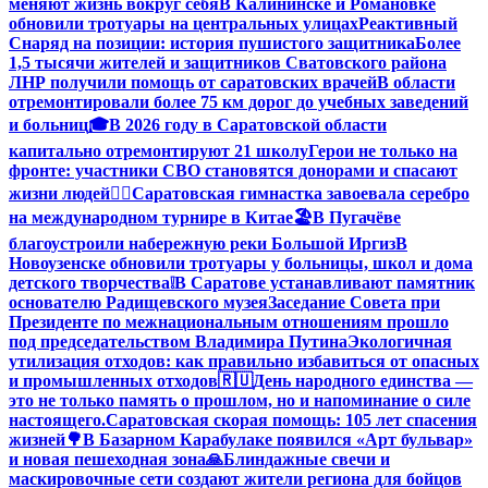
меняют жизнь вокруг себя
В Калининске и Романовке
обновили тротуары на центральных улицах
Реактивный
Снаряд на позиции: история пушистого защитника
Более
1,5 тысячи жителей и защитников Сватовского района
ЛНР получили помощь от саратовских врачей
В области
отремонтировали более 75 км дорог до учебных заведений
и больниц
🎓В 2026 году в Саратовской области
капитально отремонтируют 21 школу
Герои не только на
фронте: участники СВО становятся донорами и спасают
жизни людей
🤸‍♀️Саратовская гимнастка завоевала серебро
на международном турнире в Китае
🏖В Пугачёве
благоустроили набережную реки Большой Иргиз
В
Новоузенске обновили тротуары у больницы, школ и дома
детского творчества
❕
В Саратове устанавливают памятник
основателю Радищевского музея
Заседание Совета при
Президенте по межнациональным отношениям прошло
под председательством Владимира Путина
Экологичная
утилизация отходов: как правильно избавиться от опасных
и промышленных отходов
🇷🇺День народного единства —
это не только память о прошлом, но и напоминание о силе
настоящего.
Саратовская скорая помощь: 105 лет спасения
жизней
🌳В Базарном Карабулаке появился «Арт бульвар»
и новая пешеходная зона
🙏Блиндажные свечи и
маскировочные сети создают жители региона для бойцов