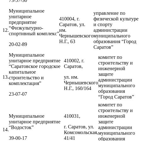
73-57-30
Муниципальное
управление по
унитарное
410004, г.
физической культуре
предприятие
Саратов, ул.
и спорту
“Физкультурно-
12.
им.
администрации
спортивный комплекс”
Чернышевского
муниципального
Н.Г., 63
образования “Город
20-02-89
Саратов”
Муниципальное
комитет по
унитарное предприятие
410002, г.
строительству и
“Саратовское городское
Саратов,
инженерной
капитальное
защите
13.
ул. им.
строительство и
администрации
Чернышевского
комплектация”
муниципального
Н.Г., 160/164
образования
23-07-07
“Город Саратов”
комитет по
строительству и
Муниципальное
410031,
инженерной
унитарное предприятие
защите
г. Саратов, ул.
“Водосток”
администрации
14.
Комсомольская,
муниципального
39-00-17
41/41
образования