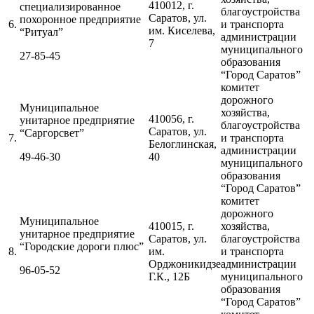
410012, г.
специализированное
благоустройства
Саратов, ул.
похоронное предприятие
6.
и транспорта
им. Киселева,
“Ритуал”
администрации
7
муниципального
27-85-45
образования
“Город Саратов”
комитет
дорожного
Муниципальное
хозяйства,
410056, г.
унитарное предприятие
благоустройства
Саратов, ул.
“Саргорсвет”
7.
и транспорта
Белоглинская,
администрации
49-46-30
40
муниципального
образования
“Город Саратов”
комитет
дорожного
Муниципальное
410015, г.
хозяйства,
унитарное предприятие
Саратов, ул.
благоустройства
“Городские дороги плюс”
8.
им.
и транспорта
Орджоникидзе
администрации
96-05-52
Г.К., 12Б
муниципального
образования
“Город Саратов”