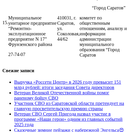
“Город Саратов”
Муниципальное
410031, г.
комитет по
15.
унитарное предприятие
Саратов,
общественным
“Ремонтно-
ул.
отношениям, анализу и
эксплуатационное
Соколовая,
информации
предприятие N 17”
44/62
администрации
Фрунзенского района
муниципального
образования “Город
27-74-07
Саратов
Свежие записи
Выручка «Россети Центр» в 2026 году превысит 151
млрд рублей: итоги заседания Совета директоров
Ветеран Великой Отечественной войны помог
раненому бойцу СВО
Участник СВО из Саратовской области претендует на
главную просветительскую премию страны
Ветеран СВО Сергей Пригода назвал участие в
программе «Наши герои» одним из главных событий
2025 года
Сказочные зимние пейзажи с набережной Энгельса😍