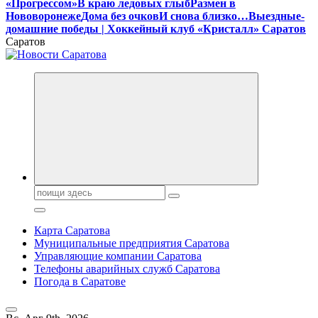
«Прогрессом»
В краю ледовых глыб
Размен в
Нововоронеже
Дома без очков
И снова близко…
Выездные-
домашние победы | Хоккейный клуб «Кристалл» Саратов
Саратов
Поиск:
Карта Саратова
Муниципальные предприятия Саратова
Управляющие компании Саратова
Телефоны аварийных служб Саратова
Погода в Саратове