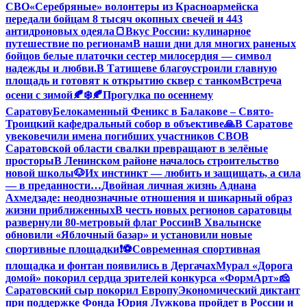
СВО
«Серебряные» волонтеры из Красноармейска
передали бойцам 8 тысяч окопных свечей и 443
антидроновых одеяла
🍞Вкус России: кулинарное
путешествие по регионам
В наши дни для многих раненых
бойцов белые платочки сестер милосердия — символ
надежды и любви.
В Татищеве благоустроили главную
площадь и готовят к открытию сквер с танком
Встреча
осени с зимой🍂❄️
🍂Прогулка по осеннему
Саратову
Белокаменный Феникс в Балакове – Свято-
Троицкий кафедральный собор в объективе
🙏В Саратове
увековечили имена погибших участников СВО
В
Саратовской области свалки превращают в зелёные
просторы
В Ленинском районе началось строительство
новой школы
🐶Их инстинкт — любить и защищать, а сила
— в преданности…
Двойная личная жизнь Аднана
Ахмедзаде: неоднозначные отношения и шикарный образ
жизни приближенных
В честь новых регионов саратовцы
развернули 80-метровый флаг России
В Хвалынске
обновили «Яблочный базар» и установили новые
спортивные площадки
❗️
⚽️Современная спортивная
площадка и фонтан появились в Дергачах
Мурал «Дорога
домой» покорил сердца зрителей конкурса «ФормАрт»
🧀
Саратовский сыр покорил Европу
Экономический диктант
при поддержке Фонда Юрия Лужкова пройдет в России и