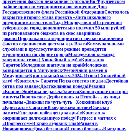
пресечения фактов незаконной торговли
Во Фрунзенском
районе прошли мероприятия посвященные Дню
Государственного флага Российской Федерации
Состоялось
закрытие второго этапа проекта «Лига школьного
предпринимательства»
Лада Мокроусова: «По решению
губернатора город дополнительно получил 50 млн рублей
из регионального бюджета на снос аварийных
домов»
Продолжаются мероприятия с целью выявления
фактов ограничения доступа к р. Волга
Коммунальными
службами в круглосуточном режиме проводятся
мероприятия по уборке города
Молодежная команда
завершила сезон | Хоккейный клуб «Кристалл»
Саратов
Молодежка шагнула на край
Молодежка
возвращается в Мичуринск
Фееричный размен в
Мичуринске
Кристальный матч-2024. Итоги | Хоккейный
клуб «Кристалл» Саратов
Пенза ответов не дала
Достойная
битва под занавес
Долгожданная победа!
Реванш
«Быков»
ЭкоНива не расслабляется
Злополучные полторы
минуты
Поволжское Дерби вновь за Пензой
«… их лица
печальны»
Дважды по чуть-чуть | Хоккейный клуб
«Кристалл» Саратов
В медвежьем логове
Светлая
память
Еще один побежден дважды!
«Кристалл»
одерживает долгожданную победу!
Регресс в матчах с
«Прогрессом»
В краю ледовых глыб
Размен в
Нововоронеже
Дома без очков
И снова близко…
Выездные-