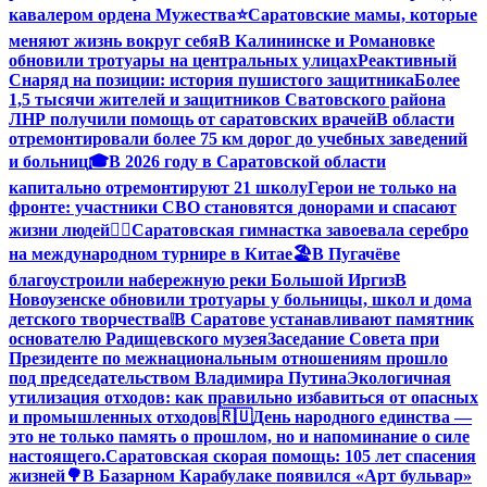
кавалером ордена Мужества
⭐️
Саратовские мамы, которые
меняют жизнь вокруг себя
В Калининске и Романовке
обновили тротуары на центральных улицах
Реактивный
Снаряд на позиции: история пушистого защитника
Более
1,5 тысячи жителей и защитников Сватовского района
ЛНР получили помощь от саратовских врачей
В области
отремонтировали более 75 км дорог до учебных заведений
и больниц
🎓В 2026 году в Саратовской области
капитально отремонтируют 21 школу
Герои не только на
фронте: участники СВО становятся донорами и спасают
жизни людей
🤸‍♀️Саратовская гимнастка завоевала серебро
на международном турнире в Китае
🏖В Пугачёве
благоустроили набережную реки Большой Иргиз
В
Новоузенске обновили тротуары у больницы, школ и дома
детского творчества
❕
В Саратове устанавливают памятник
основателю Радищевского музея
Заседание Совета при
Президенте по межнациональным отношениям прошло
под председательством Владимира Путина
Экологичная
утилизация отходов: как правильно избавиться от опасных
и промышленных отходов
🇷🇺День народного единства —
это не только память о прошлом, но и напоминание о силе
настоящего.
Саратовская скорая помощь: 105 лет спасения
жизней
🌳В Базарном Карабулаке появился «Арт бульвар»