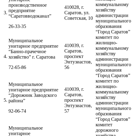
коммунальному
производственное
410028, г.
хозяйству
предприятие
3.
Саратов, ул.
администрации
“Саратовводоканал”
Советская, 10
муниципального
26-33-35
образования
“Город Саратов”
комитет по
Муниципальное
жилищно-
410039, г.
унитарное предприятие
коммунальному
Саратов,
“Банно-прачечное
хозяйству
4.
проспект
хозяйство” г. Саратова
администрации
Энтузиастов,
муниципального
72-65-86
56
образования
“Город Саратов”
комитет по
Муниципальное
жилищно-
410039, г.
унитарное предприятие
коммунальному
Саратов,
“Дорожник Заводского
хозяйству
5.
проспект
района”
администрации
Энтузиастов,
муниципального
92-06-74
57
образования
“Город Саратов”
комитет
Муниципальное
дорожного
унитарное
хозяйства,