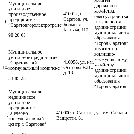
комитет
Муниципальное
дорожного
унитарное
хозяйства,
410012, г.
производственное
благоустройства
Саратов, ул.
предприятие
9.
и транспорта
Большая
“Саратовгорэлектротранс”
администрации
Казачья, 110
муниципального
98-28-08
образования
“Город Саратов”
комитет по
Муниципальное
жилищно-
унитарное предприятие
коммунальному
410056, ул. им.
“Саратовский
хозяйству
10.
Осипова В.И.,
коммунальный комплекс”
администрации
д. 18
муниципального
33-85-28
образования
“Город Саратов”
Муниципальное
медицинское
унитарное
предприятие
410600, г. Саратов, ул. им. Сакко и
“Лечебно-
11.
Ванцетти, 61
консультативный
центр г. Саратова”