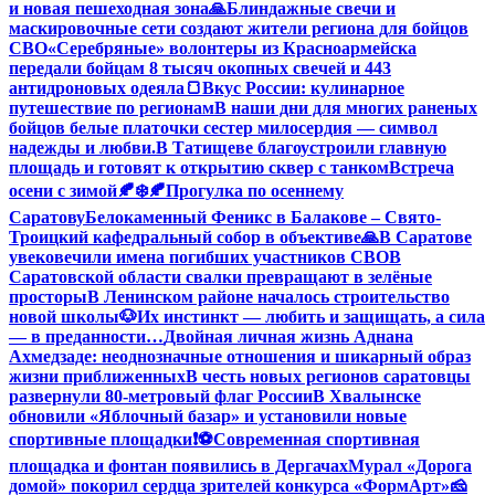
и новая пешеходная зона
🙏Блиндажные свечи и
маскировочные сети создают жители региона для бойцов
СВО
«Серебряные» волонтеры из Красноармейска
передали бойцам 8 тысяч окопных свечей и 443
антидроновых одеяла
🍞Вкус России: кулинарное
путешествие по регионам
В наши дни для многих раненых
бойцов белые платочки сестер милосердия — символ
надежды и любви.
В Татищеве благоустроили главную
площадь и готовят к открытию сквер с танком
Встреча
осени с зимой🍂❄️
🍂Прогулка по осеннему
Саратову
Белокаменный Феникс в Балакове – Свято-
Троицкий кафедральный собор в объективе
🙏В Саратове
увековечили имена погибших участников СВО
В
Саратовской области свалки превращают в зелёные
просторы
В Ленинском районе началось строительство
новой школы
🐶Их инстинкт — любить и защищать, а сила
— в преданности…
Двойная личная жизнь Аднана
Ахмедзаде: неоднозначные отношения и шикарный образ
жизни приближенных
В честь новых регионов саратовцы
развернули 80-метровый флаг России
В Хвалынске
обновили «Яблочный базар» и установили новые
спортивные площадки
❗️
⚽️Современная спортивная
площадка и фонтан появились в Дергачах
Мурал «Дорога
домой» покорил сердца зрителей конкурса «ФормАрт»
🧀