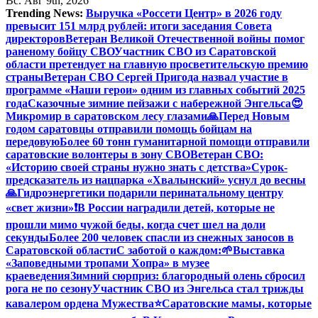
Вс. Авг 9th, 2026
Trending News:
Выручка «Россети Центр» в 2026 году
превысит 151 млрд рублей: итоги заседания Совета
директоров
Ветеран Великой Отечественной войны помог
раненому бойцу СВО
Участник СВО из Саратовской
области претендует на главную просветительскую премию
страны
Ветеран СВО Сергей Пригода назвал участие в
программе «Наши герои» одним из главных событий 2025
года
Сказочные зимние пейзажи с набережной Энгельса😍
Микромир в саратовском лесу глазами
🙏Перед Новым
годом саратовцы отправили помощь бойцам на
передовую
Более 60 тонн гуманитарной помощи отправили
саратовские волонтеры в зону СВО
Ветеран СВО:
«Историю своей страны нужно знать с детства»
Сурок-
предсказатель из нацпарка «Хвалынский» уснул до весны
🙏Гидроэнергетики подарили перинатальному центру
«свет жизни»
❗️В России наградили детей, которые не
прошли мимо чужой беды, когда счет шел на доли
секунды
Более 200 человек спасли из снежных заносов в
Саратовской области
С заботой о каждом:
🌱Выставка
«Заповедными тропами Хопра» в музее
краеведения
Зимний сюрприз: благородный олень сбросил
рога не по сезону
Участник СВО из Энгельса стал трижды
кавалером ордена Мужества
⭐️
Саратовские мамы, которые