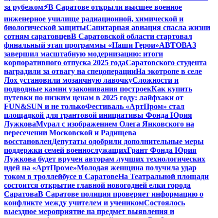
за рубежом
⚡️В Саратове открыли высшее военное
инженерное училище радиационной, химической и
биологической защиты
Санитарная авиация спасла жизни
сотням саратовцев
В Саратовской области стартовал
финальный этап программы «Наши Герои»
АВТОВАЗ
завершил масштабную модернизацию: итоги
корпоративного отпуска 2025 года
Саратовского студента
наградили за отвагу на спецоперации
На экотропе в селе
Лох установили мозаичную лавочку
Сложности и
подводные камни узаконивания построек
Как купить
путевки по низким ценам в 2025 году: лайфхаки от
FUN&SUN и не только
Фестиваль «АртПром» стал
площадкой для грантовой инициативы Фонда Юрия
Лужкова
Мурал с изображением Олега Янковского на
пересечении Московской и Радищева
восстановлен
Депутаты одобрили дополнительные меры
поддержки семей военнослужащих
Грант Фонда Юрия
Лужкова будет вручен авторам лучших технологических
идей на «АртПроме»
Молодая женщина получила удар
током в троллейбусе в Саратове
На Театральной площади
состоится открытие главной новогодней елки города
Саратова
В Саратове полиция проверяет информацию о
конфликте между учителем и учеником
Состоялось
выездное мероприятие на предмет выявления и