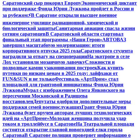
Саратовский сыр покорил Европу
Экономический диктант
при поддержке Фонда Юрия Лужкова пройдет в России и
за рубежом
⚡️В Саратове открыли высшее военное
инженерное училище радиационной, химической и
биологической защиты
Санитарная авиация спасла жизни
сотням саратовцев
В Саратовской области стартовал
финальный этап программы «Наши Герои»
АВТОВАЗ
завершил масштабную модернизацию: итоги
корпоративного отпуска 2025 года
Саратовского студента
наградили за отвагу на спецоперации
На экотропе в селе
Лох установили мозаичную лавочку
Сложности и
подводные камни узаконивания построек
Как купить
путевки по низким ценам в 2025 году: лайфхаки от
FUN&SUN и не только
Фестиваль «АртПром» стал
площадкой для грантовой инициативы Фонда Юрия
Лужкова
Мурал с изображением Олега Янковского на
пересечении Московской и Радищева
восстановлен
Депутаты одобрили дополнительные меры
поддержки семей военнослужащих
Грант Фонда Юрия
Лужкова будет вручен авторам лучших технологических
идей на «АртПроме»
Молодая женщина получила удар
током в троллейбусе в Саратове
На Театральной площади
состоится открытие главной новогодней елки города
Саратова
В Саратове полиция проверяет информацию о