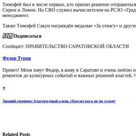
Тимофей был в числе первых, кто принял решение отправиться
Сирии и Ливии. На СВО служил вычислителем на РСЗО «Град», 
менеджмент.
Также Тимофей Сакун награждён медалью «За отвагу» и други
🇷🇺
Подписаться
Сообщает: ПРАВИТЕЛЬСТВО САРАТОВСКОЙ ОБЛАСТИ
Федор Туров
Привет! Меня зовут Федор, я живу в Саратове и очень люблю на
ремонтов до культурных событий и важных решений властей. Ч
Навигация
⭐️
по
Зимний сюрприз: благородный олень сбросил рога не по сезону
записям
Related Posts