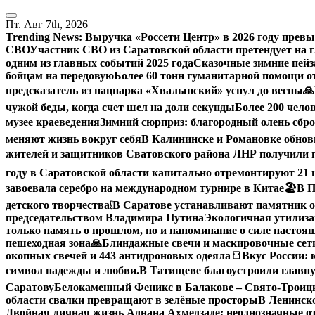
Перейти
к
Пт. Авг 7th, 2026
содержанию
Trending News:
Выручка «Россети Центр» в 2026 году превы
СВО
Участник СВО из Саратовской области претендует на
одним из главных событий 2025 года
Сказочные зимние пейз
бойцам на передовую
Более 60 тонн гуманитарной помощи о
предсказатель из нацпарка «Хвалынский» уснул до весны
🙏
чужой беды, когда счет шел на доли секунды
Более 200 чело
музее краеведения
Зимний сюрприз: благородный олень сброс
меняют жизнь вокруг себя
В Калининске и Романовке обнов
жителей и защитников Сватовского района ЛНР получили 
году в Саратовской области капитально отремонтируют 21
завоевала серебро на международном турнире в Китае
🏖В П
детского творчества
❕
В Саратове устанавливают памятник о
председательством Владимира Путина
Экологичная утилиза
только память о прошлом, но и напоминание о силе настоящ
пешеходная зона
🙏Блиндажные свечи и маскировочные сети
окопных свечей и 443 антидроновых одеяла
🍞Вкус России: 
символ надежды и любви.
В Татищеве благоустроили главну
Саратову
Белокаменный Феникс в Балакове – Свято-Троицк
области свалки превращают в зелёные просторы
В Ленинск
Двойная личная жизнь Аднана Ахмедзаде: неоднозначные 