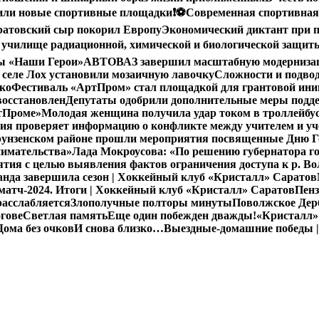
вили новые спортивные площадки
❗️
⚽️Современная спортивная
ратовский сыр покорил Европу
Экономический диктант при п
 училище радиационной, химической и биологической защит
мы «Наши Герои»
АВТОВАЗ завершил масштабную модернизацию
 селе Лох установили мозаичную лавочку
Сложности и подво
ко
Фестиваль «АртПром» стал площадкой для грантовой и
восстановлен
Депутаты одобрили дополнительные меры подд
ртПроме»
Молодая женщина получила удар током в троллейбус
ия проверяет информацию о конфликте между учителем и у
унзенском районе прошли мероприятия посвященные Дню Го
нимательства»
Лада Мокроусова: «По решению губернатора го
ия с целью выявления фактов ограничения доступа к р. Во
нда завершила сезон | Хоккейный клуб «Кристалл» Саратов
атч-2024. Итоги | Хоккейный клуб «Кристалл» Саратов
Пенз
расслабляется
Злополучные полторы минуты
Поволжское Дерб
гове
Светлая память
Еще один побежден дважды!
«Кристалл»
Дома без очков
И снова близко…
Выездные-домашние победы |