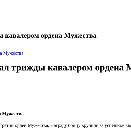
ы кавалером ордена Мужества
на Мужества
тал трижды кавалером ордена 
а Мужества
третий орден Мужества. Награду бойцу вручили за успешное вып