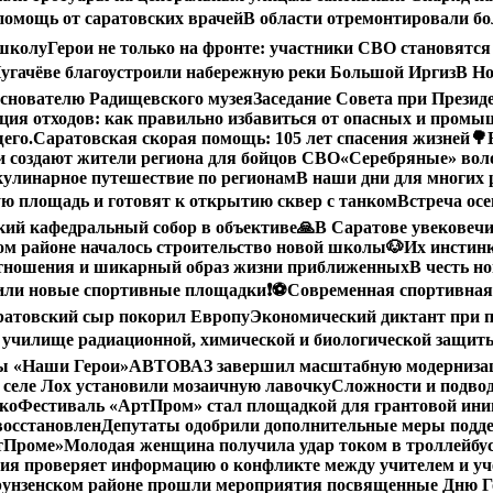
помощь от саратовских врачей
В области отремонтировали бол
 школу
Герои не только на фронте: участники СВО становятся
угачёве благоустроили набережную реки Большой Иргиз
В Но
снователю Радищевского музея
Заседание Совета при Прези
ция отходов: как правильно избавиться от опасных и пром
его.
Саратовская скорая помощь: 105 лет спасения жизней
🌳
 создают жители региона для бойцов СВО
«Серебряные» воло
кулинарное путешествие по регионам
В наши дни для многих 
ю площадь и готовят к открытию сквер с танком
Встреча осе
ий кафедральный собор в объективе
🙏В Саратове увековеч
ом районе началось строительство новой школы
🐶Их инстин
отношения и шикарный образ жизни приближенных
В честь н
вили новые спортивные площадки
❗️
⚽️Современная спортивная
ратовский сыр покорил Европу
Экономический диктант при п
 училище радиационной, химической и биологической защит
мы «Наши Герои»
АВТОВАЗ завершил масштабную модернизацию
 селе Лох установили мозаичную лавочку
Сложности и подво
ко
Фестиваль «АртПром» стал площадкой для грантовой и
восстановлен
Депутаты одобрили дополнительные меры подд
ртПроме»
Молодая женщина получила удар током в троллейбус
ия проверяет информацию о конфликте между учителем и у
унзенском районе прошли мероприятия посвященные Дню Го