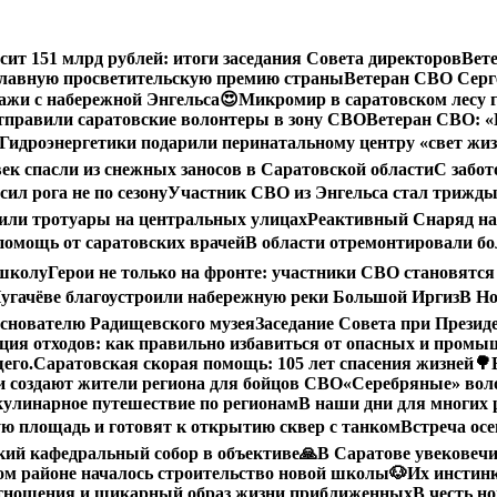
сит 151 млрд рублей: итоги заседания Совета директоров
Вет
 главную просветительскую премию страны
Ветеран СВО Серге
ажи с набережной Энгельса😍
Микромир в саратовском лесу 
тправили саратовские волонтеры в зону СВО
Ветеран СВО: «
Гидроэнергетики подарили перинатальному центру «свет жи
век спасли из снежных заносов в Саратовской области
С забот
ил рога не по сезону
Участник СВО из Энгельса стал трижды
или тротуары на центральных улицах
Реактивный Снаряд на
помощь от саратовских врачей
В области отремонтировали бол
 школу
Герои не только на фронте: участники СВО становятся
угачёве благоустроили набережную реки Большой Иргиз
В Но
снователю Радищевского музея
Заседание Совета при Прези
ция отходов: как правильно избавиться от опасных и пром
его.
Саратовская скорая помощь: 105 лет спасения жизней
🌳
 создают жители региона для бойцов СВО
«Серебряные» воло
кулинарное путешествие по регионам
В наши дни для многих 
ю площадь и готовят к открытию сквер с танком
Встреча осе
ий кафедральный собор в объективе
🙏В Саратове увековеч
ом районе началось строительство новой школы
🐶Их инстин
отношения и шикарный образ жизни приближенных
В честь н