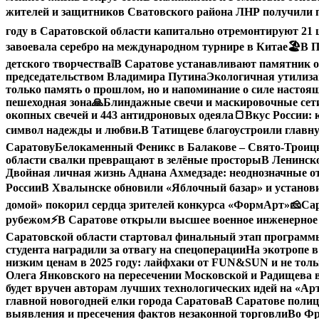
жителей и защитников Сватовского района ЛНР получили 
году в Саратовской области капитально отремонтируют 21
завоевала серебро на международном турнире в Китае
🏖В П
детского творчества
❕
В Саратове устанавливают памятник о
председательством Владимира Путина
Экологичная утилиза
только память о прошлом, но и напоминание о силе настоящ
пешеходная зона
🙏Блиндажные свечи и маскировочные сети
окопных свечей и 443 антидроновых одеяла
🍞Вкус России: 
символ надежды и любви.
В Татищеве благоустроили главну
Саратову
Белокаменный Феникс в Балакове – Свято-Троицк
области свалки превращают в зелёные просторы
В Ленинск
Двойная личная жизнь Аднана Ахмедзаде: неоднозначные 
России
В Хвалынске обновили «Яблочный базар» и устано
домой» покорил сердца зрителей конкурса «ФормАрт»
🧀Са
рубежом
⚡️В Саратове открыли высшее военное инженерное
Саратовской области стартовал финальный этап програм
студента наградили за отвагу на спецоперации
На экотропе в
низким ценам в 2025 году: лайфхаки от FUN&SUN и не толь
Олега Янковского на пересечении Московской и Радищева 
будет вручен авторам лучших технологических идей на «А
главной новогодней елки города Саратова
В Саратове полиц
выявления и пресечения фактов незаконной торговли
Во Фр