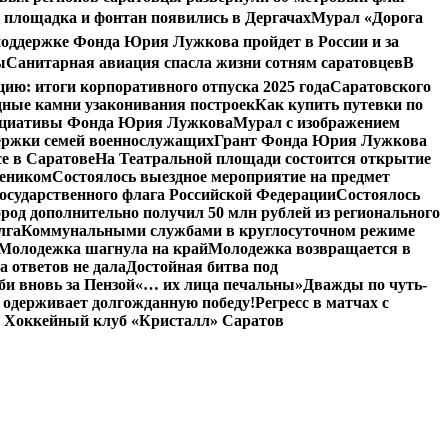
 площадка и фонтан появились в Дергачах
Мурал «Дорога
оддержке Фонда Юрия Лужкова пройдет в России и за
ы
Санитарная авиация спасла жизни сотням саратовцев
В
: итоги корпоративного отпуска 2025 года
Саратовского
дные камни узаконивания построек
Как купить путевки по
нициативы Фонда Юрия Лужкова
Мурал с изображением
ержки семей военнослужащих
Грант Фонда Юрия Лужкова
е в Саратове
На Театральной площади состоится открытие
чеником
Состоялось выездное мероприятие на предмет
сударственного флага Российской Федерации
Состоялось
род дополнительно получил 50 млн рублей из регионального
лга
Коммунальными службами в круглосуточном режиме
Молодежка шагнула на край
Молодежка возвращается в
а ответов не дала
Достойная битва под
и вновь за Пензой
«… их лица печальны»
Дважды по чуть-
 одерживает долгожданную победу!
Регресс в матчах с
 Хоккейный клуб «Кристалл» Саратов