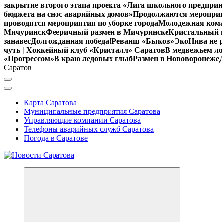
закрытие второго этапа проекта «Лига школьного предпри
бюджета на снос аварийных домов»
Продолжаются мероприят
проводятся мероприятия по уборке города
Молодежная кома
Мичуринск
Фееричный размен в Мичуринске
Кристальный м
занавес
Долгожданная победа!
Реванш «Быков»
ЭкоНива не 
чуть | Хоккейный клуб «Кристалл» Саратов
В медвежьем ло
«Прогрессом»
В краю ледовых глыб
Размен в Нововоронеже
Саратов
Карта Саратова
Муниципальные предприятия Саратова
Управляющие компании Саратова
Телефоны аварийных служб Саратова
Погода в Саратове