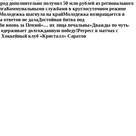
род дополнительно получил 50 млн рублей из регионального
лга
Коммунальными службами в круглосуточном режиме
Молодежка шагнула на край
Молодежка возвращается в
а ответов не дала
Достойная битва под
и вновь за Пензой
«… их лица печальны»
Дважды по чуть-
 одерживает долгожданную победу!
Регресс в матчах с
 Хоккейный клуб «Кристалл» Саратов