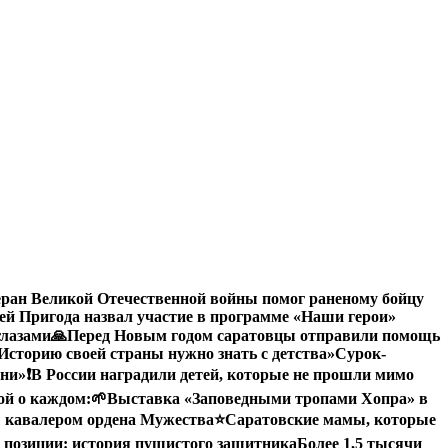
еран Великой Отечественной войны помог раненому бойцу
й Пригода назвал участие в программе «Наши герои»
глазами
🙏Перед Новым годом саратовцы отправили помощь
Историю своей страны нужно знать с детства»
Сурок-
зни»
❗️В России наградили детей, которые не прошли мимо
ой о каждом:
🌱Выставка «Заповедными тропами Хопра» в
 кавалером ордена Мужества
⭐️
Саратовские мамы, которые
 позиции: история пушистого защитника
Более 1,5 тысячи