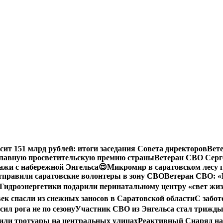
сит 151 млрд рублей: итоги заседания Совета директоров
Вет
 главную просветительскую премию страны
Ветеран СВО Серге
ажи с набережной Энгельса😍
Микромир в саратовском лесу 
тправили саратовские волонтеры в зону СВО
Ветеран СВО: «
Гидроэнергетики подарили перинатальному центру «свет жи
век спасли из снежных заносов в Саратовской области
С забот
ил рога не по сезону
Участник СВО из Энгельса стал трижды
или тротуары на центральных улицах
Реактивный Снаряд на