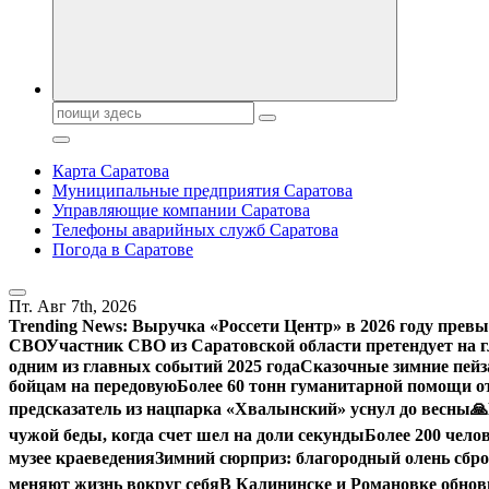
Поиск:
Карта Саратова
Муниципальные предприятия Саратова
Управляющие компании Саратова
Телефоны аварийных служб Саратова
Погода в Саратове
Пт. Авг 7th, 2026
Trending News:
Выручка «Россети Центр» в 2026 году превы
СВО
Участник СВО из Саратовской области претендует на
одним из главных событий 2025 года
Сказочные зимние пейз
бойцам на передовую
Более 60 тонн гуманитарной помощи о
предсказатель из нацпарка «Хвалынский» уснул до весны
🙏
чужой беды, когда счет шел на доли секунды
Более 200 чело
музее краеведения
Зимний сюрприз: благородный олень сброс
меняют жизнь вокруг себя
В Калининске и Романовке обнов