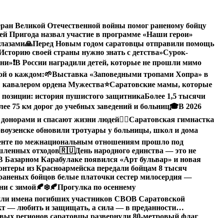
еран Великой Отечественной войны помог раненому бойцу
й Пригода назвал участие в программе «Наши герои»
глазами
🙏Перед Новым годом саратовцы отправили помощь
Историю своей страны нужно знать с детства»
Сурок-
зни»
❗️В России наградили детей, которые не прошли мимо
ой о каждом:
🌱Выставка «Заповедными тропами Хопра» в
 кавалером ордена Мужества
⭐️
Саратовские мамы, которые
 позиции: история пушистого защитника
Более 1,5 тысячи
ее 75 км дорог до учебных заведений и больниц
🎓В 2026
 донорами и спасают жизни людей
🤸‍♀️Саратовская гимнастка
воузенске обновили тротуары у больницы, школ и дома
денте по межнациональным отношениям прошло под
ышленных отходов
🇷🇺День народного единства — это не
В Базарном Карабулаке появился «Арт бульвар» и новая
нтеры из Красноармейска передали бойцам 8 тысяч
раненых бойцов белые платочки сестер милосердия —
ни с зимой🍂❄️
🍂Прогулка по осеннему
или имена погибших участников СВО
В Саратовской
кт — любить и защищать, а сила — в преданности…
овых регионов саратовцы развернули 80-метровый флаг