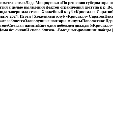
нимательства»
Лада Мокроусова: «По решению губернатора го
ия с целью выявления фактов ограничения доступа к р. Во
нда завершила сезон | Хоккейный клуб «Кристалл» Саратов
атч-2024. Итоги | Хоккейный клуб «Кристалл» Саратов
Пенз
расслабляется
Злополучные полторы минуты
Поволжское Дерб
гове
Светлая память
Еще один побежден дважды!
«Кристалл»
Дома без очков
И снова близко…
Выездные-домашние победы |