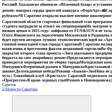
России
В Хвалынске обновили «Яблочный базар» и устано
домой» покорил сердца зрителей конкурса «ФормАрт»
🧀Са
рубежом
⚡️В Саратове открыли высшее военное инженерное
Саратовской области стартовал финальный этап програм
студента наградили за отвагу на спецоперации
На экотропе в
низким ценам в 2025 году: лайфхаки от FUN&SUN и не толь
Олега Янковского на пересечении Московской и Радищева 
будет вручен авторам лучших технологических идей на «А
главной новогодней елки города Саратова
В Саратове полиц
выявления и пресечения фактов незаконной торговли
Во Фр
закрытие второго этапа проекта «Лига школьного предпри
бюджета на снос аварийных домов»
Продолжаются мероприят
проводятся мероприятия по уборке города
Молодежная кома
Мичуринск
Фееричный размен в Мичуринске
Кристальный м
занавес
Долгожданная победа!
Реванш «Быков»
ЭкоНива не 
чуть | Хоккейный клуб «Кристалл» Саратов
В медвежьем ло
«Прогрессом»
В краю ледовых глыб
Размен в Нововоронеже
Саратов