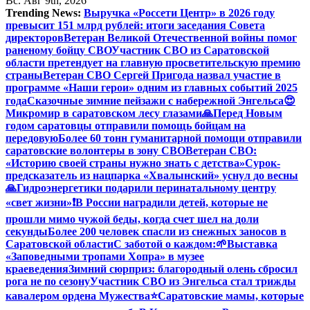
Вс. Авг 9th, 2026
Trending News:
Выручка «Россети Центр» в 2026 году
превысит 151 млрд рублей: итоги заседания Совета
директоров
Ветеран Великой Отечественной войны помог
раненому бойцу СВО
Участник СВО из Саратовской
области претендует на главную просветительскую премию
страны
Ветеран СВО Сергей Пригода назвал участие в
программе «Наши герои» одним из главных событий 2025
года
Сказочные зимние пейзажи с набережной Энгельса😍
Микромир в саратовском лесу глазами
🙏Перед Новым
годом саратовцы отправили помощь бойцам на
передовую
Более 60 тонн гуманитарной помощи отправили
саратовские волонтеры в зону СВО
Ветеран СВО:
«Историю своей страны нужно знать с детства»
Сурок-
предсказатель из нацпарка «Хвалынский» уснул до весны
🙏Гидроэнергетики подарили перинатальному центру
«свет жизни»
❗️В России наградили детей, которые не
прошли мимо чужой беды, когда счет шел на доли
секунды
Более 200 человек спасли из снежных заносов в
Саратовской области
С заботой о каждом:
🌱Выставка
«Заповедными тропами Хопра» в музее
краеведения
Зимний сюрприз: благородный олень сбросил
рога не по сезону
Участник СВО из Энгельса стал трижды
кавалером ордена Мужества
⭐️
Саратовские мамы, которые