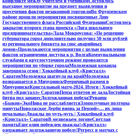
конфликте между учителем и учеником
Состоялось
выездное мероприятие на предмет выявления и
пресечения фактов незаконной торговли
Во Фрунзенском
районе прошли мероприятия посвященные Дню
Государственного флага Российской Федерации
Состоялось
закрытие второго этапа проекта «Лига школьного
предпринимательства»
Лада Мокроусова: «По решению
губернатора город дополнительно получил 50 млн рублей
из регионального бюджета на снос аварийных
домов»
Продолжаются мероприятия с целью выявления
фактов ограничения доступа к р. Волга
Коммунальными
службами в круглосуточном режиме проводятся
мероприятия по уборке города
Молодежная команда
завершила сезон | Хоккейный клуб «Кристалл»
Саратов
Молодежка шагнула на край
Молодежка
возвращается в Мичуринск
Фееричный размен в
Мичуринске
Кристальный матч-2024. Итоги | Хоккейный
клуб «Кристалл» Саратов
Пенза ответов не дала
Достойная
битва под занавес
Долгожданная победа!
Реванш
«Быков»
ЭкоНива не расслабляется
Злополучные полторы
минуты
Поволжское Дерби вновь за Пензой
«… их лица
печальны»
Дважды по чуть-чуть | Хоккейный клуб
«Кристалл» Саратов
В медвежьем логове
Светлая
память
Еще один побежден дважды!
«Кристалл»
одерживает долгожданную победу!
Регресс в матчах с