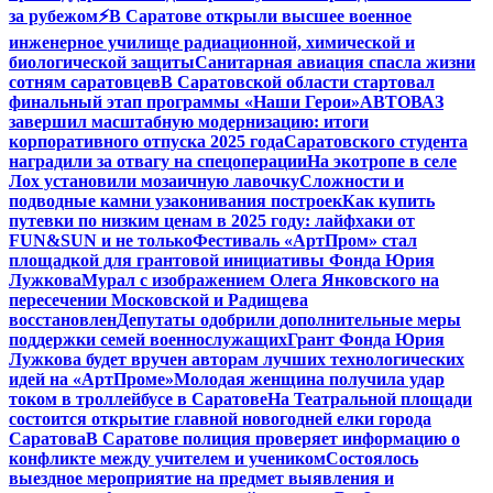
за рубежом
⚡️В Саратове открыли высшее военное
инженерное училище радиационной, химической и
биологической защиты
Санитарная авиация спасла жизни
сотням саратовцев
В Саратовской области стартовал
финальный этап программы «Наши Герои»
АВТОВАЗ
завершил масштабную модернизацию: итоги
корпоративного отпуска 2025 года
Саратовского студента
наградили за отвагу на спецоперации
На экотропе в селе
Лох установили мозаичную лавочку
Сложности и
подводные камни узаконивания построек
Как купить
путевки по низким ценам в 2025 году: лайфхаки от
FUN&SUN и не только
Фестиваль «АртПром» стал
площадкой для грантовой инициативы Фонда Юрия
Лужкова
Мурал с изображением Олега Янковского на
пересечении Московской и Радищева
восстановлен
Депутаты одобрили дополнительные меры
поддержки семей военнослужащих
Грант Фонда Юрия
Лужкова будет вручен авторам лучших технологических
идей на «АртПроме»
Молодая женщина получила удар
током в троллейбусе в Саратове
На Театральной площади
состоится открытие главной новогодней елки города
Саратова
В Саратове полиция проверяет информацию о
конфликте между учителем и учеником
Состоялось
выездное мероприятие на предмет выявления и