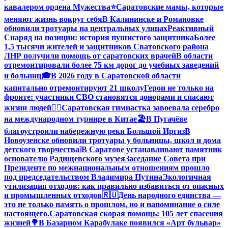
кавалером ордена Мужества
⭐️
Саратовские мамы, которые
меняют жизнь вокруг себя
В Калининске и Романовке
обновили тротуары на центральных улицах
Реактивный
Снаряд на позиции: история пушистого защитника
Более
1,5 тысячи жителей и защитников Сватовского района
ЛНР получили помощь от саратовских врачей
В области
отремонтировали более 75 км дорог до учебных заведений
и больниц
🎓В 2026 году в Саратовской области
капитально отремонтируют 21 школу
Герои не только на
фронте: участники СВО становятся донорами и спасают
жизни людей
🤸‍♀️Саратовская гимнастка завоевала серебро
на международном турнире в Китае
🏖В Пугачёве
благоустроили набережную реки Большой Иргиз
В
Новоузенске обновили тротуары у больницы, школ и дома
детского творчества
❕
В Саратове устанавливают памятник
основателю Радищевского музея
Заседание Совета при
Президенте по межнациональным отношениям прошло
под председательством Владимира Путина
Экологичная
утилизация отходов: как правильно избавиться от опасных
и промышленных отходов
🇷🇺День народного единства —
это не только память о прошлом, но и напоминание о силе
настоящего.
Саратовская скорая помощь: 105 лет спасения
жизней
🌳В Базарном Карабулаке появился «Арт бульвар»