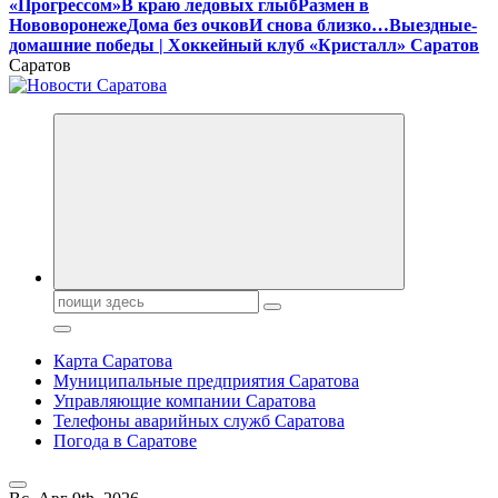
«Прогрессом»
В краю ледовых глыб
Размен в
Нововоронеже
Дома без очков
И снова близко…
Выездные-
домашние победы | Хоккейный клуб «Кристалл» Саратов
Саратов
Поиск:
Карта Саратова
Муниципальные предприятия Саратова
Управляющие компании Саратова
Телефоны аварийных служб Саратова
Погода в Саратове