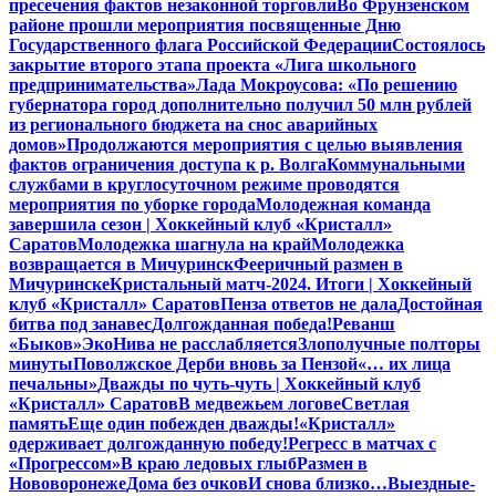
пресечения фактов незаконной торговли
Во Фрунзенском
районе прошли мероприятия посвященные Дню
Государственного флага Российской Федерации
Состоялось
закрытие второго этапа проекта «Лига школьного
предпринимательства»
Лада Мокроусова: «По решению
губернатора город дополнительно получил 50 млн рублей
из регионального бюджета на снос аварийных
домов»
Продолжаются мероприятия с целью выявления
фактов ограничения доступа к р. Волга
Коммунальными
службами в круглосуточном режиме проводятся
мероприятия по уборке города
Молодежная команда
завершила сезон | Хоккейный клуб «Кристалл»
Саратов
Молодежка шагнула на край
Молодежка
возвращается в Мичуринск
Фееричный размен в
Мичуринске
Кристальный матч-2024. Итоги | Хоккейный
клуб «Кристалл» Саратов
Пенза ответов не дала
Достойная
битва под занавес
Долгожданная победа!
Реванш
«Быков»
ЭкоНива не расслабляется
Злополучные полторы
минуты
Поволжское Дерби вновь за Пензой
«… их лица
печальны»
Дважды по чуть-чуть | Хоккейный клуб
«Кристалл» Саратов
В медвежьем логове
Светлая
память
Еще один побежден дважды!
«Кристалл»
одерживает долгожданную победу!
Регресс в матчах с
«Прогрессом»
В краю ледовых глыб
Размен в
Нововоронеже
Дома без очков
И снова близко…
Выездные-