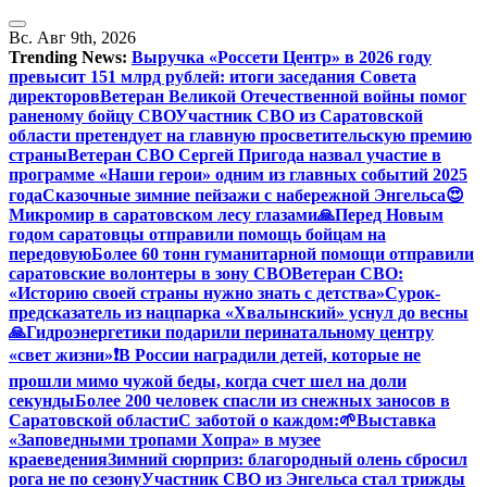
Перейти
к
Вс. Авг 9th, 2026
содержанию
Trending News:
Выручка «Россети Центр» в 2026 году
превысит 151 млрд рублей: итоги заседания Совета
директоров
Ветеран Великой Отечественной войны помог
раненому бойцу СВО
Участник СВО из Саратовской
области претендует на главную просветительскую премию
страны
Ветеран СВО Сергей Пригода назвал участие в
программе «Наши герои» одним из главных событий 2025
года
Сказочные зимние пейзажи с набережной Энгельса😍
Микромир в саратовском лесу глазами
🙏Перед Новым
годом саратовцы отправили помощь бойцам на
передовую
Более 60 тонн гуманитарной помощи отправили
саратовские волонтеры в зону СВО
Ветеран СВО:
«Историю своей страны нужно знать с детства»
Сурок-
предсказатель из нацпарка «Хвалынский» уснул до весны
🙏Гидроэнергетики подарили перинатальному центру
«свет жизни»
❗️В России наградили детей, которые не
прошли мимо чужой беды, когда счет шел на доли
секунды
Более 200 человек спасли из снежных заносов в
Саратовской области
С заботой о каждом:
🌱Выставка
«Заповедными тропами Хопра» в музее
краеведения
Зимний сюрприз: благородный олень сбросил
рога не по сезону
Участник СВО из Энгельса стал трижды