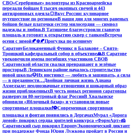
СВО
«Серебряные» волонтеры из Красноармейска
передали бойцам 8 тысяч окопных свечей и 443
антидроновых одеяла
🍞Вкус России: кулинарное
путешествие по регионам
В наши дни для многих раненых
бойцов белые платочки сестер милосердия — символ
надежды и любви.
В Татищеве благоустроили главную
площадь и готовят к открытию сквер с танком
Встреча
осени с зимой🍂❄️
🍂Прогулка по осеннему
Саратову
Белокаменный Феникс в Балакове – Свято-
Троицкий кафедральный собор в объективе
🙏В Саратове
увековечили имена погибших участников СВО
В
Саратовской области свалки превращают в зелёные
просторы
В Ленинском районе началось строительство
новой школы
🐶Их инстинкт — любить и защищать, а сила
— в преданности…
Двойная личная жизнь Аднана
Ахмедзаде: неоднозначные отношения и шикарный образ
жизни приближенных
В честь новых регионов саратовцы
развернули 80-метровый флаг России
В Хвалынске
обновили «Яблочный базар» и установили новые
спортивные площадки
❗️
⚽️Современная спортивная
площадка и фонтан появились в Дергачах
Мурал «Дорога
домой» покорил сердца зрителей конкурса «ФормАрт»
🧀
Саратовский сыр покорил Европу
Экономический диктант
при поддержке Фонда Юрия Лужкова пройдет в России и