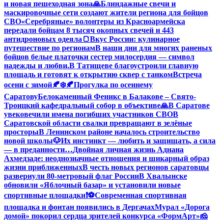
и новая пешеходная зона
🙏Блиндажные свечи и
маскировочные сети создают жители региона для бойцов
СВО
«Серебряные» волонтеры из Красноармейска
передали бойцам 8 тысяч окопных свечей и 443
антидроновых одеяла
🍞Вкус России: кулинарное
путешествие по регионам
В наши дни для многих раненых
бойцов белые платочки сестер милосердия — символ
надежды и любви.
В Татищеве благоустроили главную
площадь и готовят к открытию сквер с танком
Встреча
осени с зимой🍂❄️
🍂Прогулка по осеннему
Саратову
Белокаменный Феникс в Балакове – Свято-
Троицкий кафедральный собор в объективе
🙏В Саратове
увековечили имена погибших участников СВО
В
Саратовской области свалки превращают в зелёные
просторы
В Ленинском районе началось строительство
новой школы
🐶Их инстинкт — любить и защищать, а сила
— в преданности…
Двойная личная жизнь Аднана
Ахмедзаде: неоднозначные отношения и шикарный образ
жизни приближенных
В честь новых регионов саратовцы
развернули 80-метровый флаг России
В Хвалынске
обновили «Яблочный базар» и установили новые
спортивные площадки
❗️
⚽️Современная спортивная
площадка и фонтан появились в Дергачах
Мурал «Дорога
домой» покорил сердца зрителей конкурса «ФормАрт»
🧀