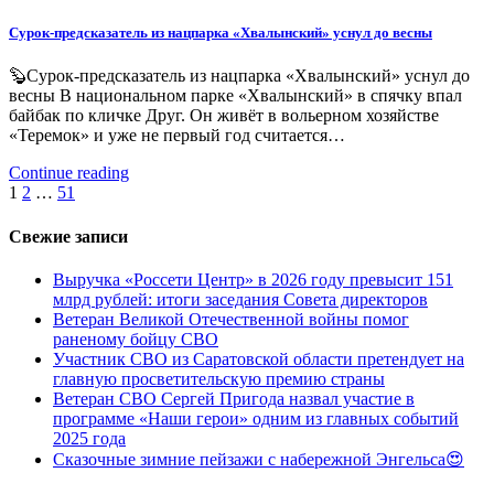
Сурок-предсказатель из нацпарка «Хвалынский» уснул до весны
🦫Сурок-предсказатель из нацпарка «Хвалынский» уснул до
весны В национальном парке «Хвалынский» в спячку впал
байбак по кличке Друг. Он живёт в вольерном хозяйстве
«Теремок» и уже не первый год считается…
Continue reading
Пагинация
1
2
…
51
записей
Свежие записи
Выручка «Россети Центр» в 2026 году превысит 151
млрд рублей: итоги заседания Совета директоров
Ветеран Великой Отечественной войны помог
раненому бойцу СВО
Участник СВО из Саратовской области претендует на
главную просветительскую премию страны
Ветеран СВО Сергей Пригода назвал участие в
программе «Наши герои» одним из главных событий
2025 года
Сказочные зимние пейзажи с набережной Энгельса😍