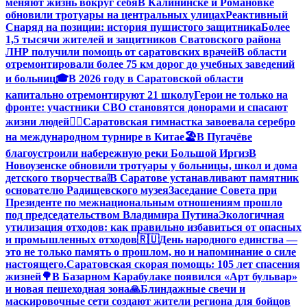
меняют жизнь вокруг себя
В Калининске и Романовке
обновили тротуары на центральных улицах
Реактивный
Снаряд на позиции: история пушистого защитника
Более
1,5 тысячи жителей и защитников Сватовского района
ЛНР получили помощь от саратовских врачей
В области
отремонтировали более 75 км дорог до учебных заведений
и больниц
🎓В 2026 году в Саратовской области
капитально отремонтируют 21 школу
Герои не только на
фронте: участники СВО становятся донорами и спасают
жизни людей
🤸‍♀️Саратовская гимнастка завоевала серебро
на международном турнире в Китае
🏖В Пугачёве
благоустроили набережную реки Большой Иргиз
В
Новоузенске обновили тротуары у больницы, школ и дома
детского творчества
❕
В Саратове устанавливают памятник
основателю Радищевского музея
Заседание Совета при
Президенте по межнациональным отношениям прошло
под председательством Владимира Путина
Экологичная
утилизация отходов: как правильно избавиться от опасных
и промышленных отходов
🇷🇺День народного единства —
это не только память о прошлом, но и напоминание о силе
настоящего.
Саратовская скорая помощь: 105 лет спасения
жизней
🌳В Базарном Карабулаке появился «Арт бульвар»
и новая пешеходная зона
🙏Блиндажные свечи и
маскировочные сети создают жители региона для бойцов