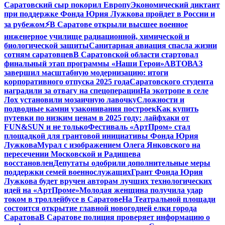
Саратовский сыр покорил Европу
Экономический диктант
при поддержке Фонда Юрия Лужкова пройдет в России и
за рубежом
⚡️В Саратове открыли высшее военное
инженерное училище радиационной, химической и
биологической защиты
Санитарная авиация спасла жизни
сотням саратовцев
В Саратовской области стартовал
финальный этап программы «Наши Герои»
АВТОВАЗ
завершил масштабную модернизацию: итоги
корпоративного отпуска 2025 года
Саратовского студента
наградили за отвагу на спецоперации
На экотропе в селе
Лох установили мозаичную лавочку
Сложности и
подводные камни узаконивания построек
Как купить
путевки по низким ценам в 2025 году: лайфхаки от
FUN&SUN и не только
Фестиваль «АртПром» стал
площадкой для грантовой инициативы Фонда Юрия
Лужкова
Мурал с изображением Олега Янковского на
пересечении Московской и Радищева
восстановлен
Депутаты одобрили дополнительные меры
поддержки семей военнослужащих
Грант Фонда Юрия
Лужкова будет вручен авторам лучших технологических
идей на «АртПроме»
Молодая женщина получила удар
током в троллейбусе в Саратове
На Театральной площади
состоится открытие главной новогодней елки города
Саратова
В Саратове полиция проверяет информацию о