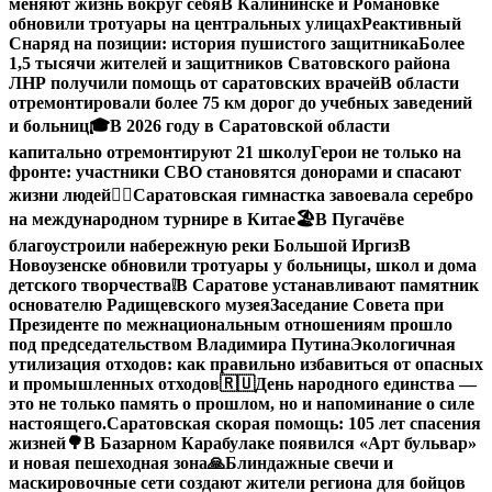
меняют жизнь вокруг себя
В Калининске и Романовке
обновили тротуары на центральных улицах
Реактивный
Снаряд на позиции: история пушистого защитника
Более
1,5 тысячи жителей и защитников Сватовского района
ЛНР получили помощь от саратовских врачей
В области
отремонтировали более 75 км дорог до учебных заведений
и больниц
🎓В 2026 году в Саратовской области
капитально отремонтируют 21 школу
Герои не только на
фронте: участники СВО становятся донорами и спасают
жизни людей
🤸‍♀️Саратовская гимнастка завоевала серебро
на международном турнире в Китае
🏖В Пугачёве
благоустроили набережную реки Большой Иргиз
В
Новоузенске обновили тротуары у больницы, школ и дома
детского творчества
❕
В Саратове устанавливают памятник
основателю Радищевского музея
Заседание Совета при
Президенте по межнациональным отношениям прошло
под председательством Владимира Путина
Экологичная
утилизация отходов: как правильно избавиться от опасных
и промышленных отходов
🇷🇺День народного единства —
это не только память о прошлом, но и напоминание о силе
настоящего.
Саратовская скорая помощь: 105 лет спасения
жизней
🌳В Базарном Карабулаке появился «Арт бульвар»
и новая пешеходная зона
🙏Блиндажные свечи и
маскировочные сети создают жители региона для бойцов