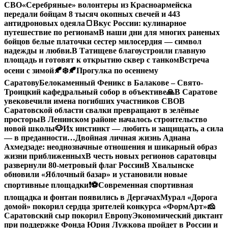
СВО
«Серебряные» волонтеры из Красноармейска
передали бойцам 8 тысяч окопных свечей и 443
антидроновых одеяла
🍞Вкус России: кулинарное
путешествие по регионам
В наши дни для многих раненых
бойцов белые платочки сестер милосердия — символ
надежды и любви.
В Татищеве благоустроили главную
площадь и готовят к открытию сквер с танком
Встреча
осени с зимой🍂❄️
🍂Прогулка по осеннему
Саратову
Белокаменный Феникс в Балакове – Свято-
Троицкий кафедральный собор в объективе
🙏В Саратове
увековечили имена погибших участников СВО
В
Саратовской области свалки превращают в зелёные
просторы
В Ленинском районе началось строительство
новой школы
🐶Их инстинкт — любить и защищать, а сила
— в преданности…
Двойная личная жизнь Аднана
Ахмедзаде: неоднозначные отношения и шикарный образ
жизни приближенных
В честь новых регионов саратовцы
развернули 80-метровый флаг России
В Хвалынске
обновили «Яблочный базар» и установили новые
спортивные площадки
❗️
⚽️Современная спортивная
площадка и фонтан появились в Дергачах
Мурал «Дорога
домой» покорил сердца зрителей конкурса «ФормАрт»
🧀
Саратовский сыр покорил Европу
Экономический диктант
при поддержке Фонда Юрия Лужкова пройдет в России и