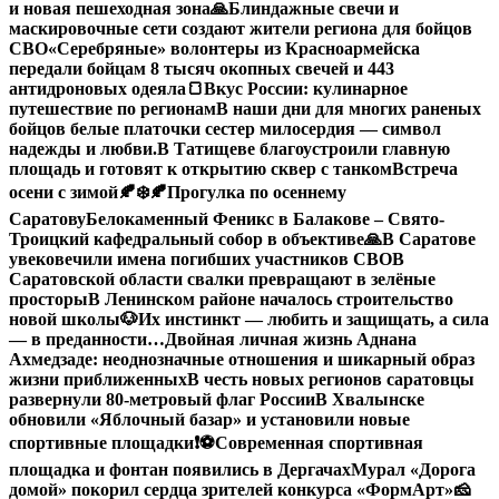
и новая пешеходная зона
🙏Блиндажные свечи и
маскировочные сети создают жители региона для бойцов
СВО
«Серебряные» волонтеры из Красноармейска
передали бойцам 8 тысяч окопных свечей и 443
антидроновых одеяла
🍞Вкус России: кулинарное
путешествие по регионам
В наши дни для многих раненых
бойцов белые платочки сестер милосердия — символ
надежды и любви.
В Татищеве благоустроили главную
площадь и готовят к открытию сквер с танком
Встреча
осени с зимой🍂❄️
🍂Прогулка по осеннему
Саратову
Белокаменный Феникс в Балакове – Свято-
Троицкий кафедральный собор в объективе
🙏В Саратове
увековечили имена погибших участников СВО
В
Саратовской области свалки превращают в зелёные
просторы
В Ленинском районе началось строительство
новой школы
🐶Их инстинкт — любить и защищать, а сила
— в преданности…
Двойная личная жизнь Аднана
Ахмедзаде: неоднозначные отношения и шикарный образ
жизни приближенных
В честь новых регионов саратовцы
развернули 80-метровый флаг России
В Хвалынске
обновили «Яблочный базар» и установили новые
спортивные площадки
❗️
⚽️Современная спортивная
площадка и фонтан появились в Дергачах
Мурал «Дорога
домой» покорил сердца зрителей конкурса «ФормАрт»
🧀