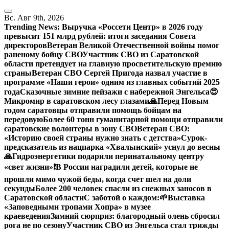
Перейти
к
Вс. Авг 9th, 2026
содержанию
Trending News:
Выручка «Россети Центр» в 2026 году
превысит 151 млрд рублей: итоги заседания Совета
директоров
Ветеран Великой Отечественной войны помог
раненому бойцу СВО
Участник СВО из Саратовской
области претендует на главную просветительскую премию
страны
Ветеран СВО Сергей Пригода назвал участие в
программе «Наши герои» одним из главных событий 2025
года
Сказочные зимние пейзажи с набережной Энгельса😍
Микромир в саратовском лесу глазами
🙏Перед Новым
годом саратовцы отправили помощь бойцам на
передовую
Более 60 тонн гуманитарной помощи отправили
саратовские волонтеры в зону СВО
Ветеран СВО:
«Историю своей страны нужно знать с детства»
Сурок-
предсказатель из нацпарка «Хвалынский» уснул до весны
🙏Гидроэнергетики подарили перинатальному центру
«свет жизни»
❗️В России наградили детей, которые не
прошли мимо чужой беды, когда счет шел на доли
секунды
Более 200 человек спасли из снежных заносов в
Саратовской области
С заботой о каждом:
🌱Выставка
«Заповедными тропами Хопра» в музее
краеведения
Зимний сюрприз: благородный олень сбросил
рога не по сезону
Участник СВО из Энгельса стал трижды