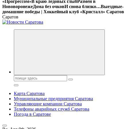
«Прогрессом»
В краю ледовых глыб
Размен в
Нововоронеже
Дома без очков
И снова близко…
Выездные-
домашние победы | Хоккейный клуб «Кристалл» Саратов
Саратов
Поиск:
Карта Саратова
Муниципальные предприятия Саратова
Управляющие компании Саратова
Телефоны аварийных служб Саратова
Погода в Саратове