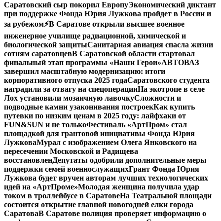
Саратовский сыр покорил Европу
Экономический диктант
при поддержке Фонда Юрия Лужкова пройдет в России и
за рубежом
⚡️В Саратове открыли высшее военное
инженерное училище радиационной, химической и
биологической защиты
Санитарная авиация спасла жизни
сотням саратовцев
В Саратовской области стартовал
финальный этап программы «Наши Герои»
АВТОВАЗ
завершил масштабную модернизацию: итоги
корпоративного отпуска 2025 года
Саратовского студента
наградили за отвагу на спецоперации
На экотропе в селе
Лох установили мозаичную лавочку
Сложности и
подводные камни узаконивания построек
Как купить
путевки по низким ценам в 2025 году: лайфхаки от
FUN&SUN и не только
Фестиваль «АртПром» стал
площадкой для грантовой инициативы Фонда Юрия
Лужкова
Мурал с изображением Олега Янковского на
пересечении Московской и Радищева
восстановлен
Депутаты одобрили дополнительные меры
поддержки семей военнослужащих
Грант Фонда Юрия
Лужкова будет вручен авторам лучших технологических
идей на «АртПроме»
Молодая женщина получила удар
током в троллейбусе в Саратове
На Театральной площади
состоится открытие главной новогодней елки города
Саратова
В Саратове полиция проверяет информацию о