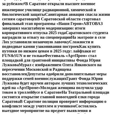
за рубежом
⚡️В Саратове открыли высшее военное
инженерное училище радиационной, химической и
биологической защиты
Санитарная авиация спасла жизни
сотням саратовцев
В Саратовской области стартовал
финальный этап программы «Наши Герои»
АВТОВАЗ
завершил масштабную модернизацию: итоги
корпоративного отпуска 2025 года
Саратовского студента
наградили за отвагу на спецоперации
На экотропе в селе
Лох установили мозаичную лавочку
Сложности и
подводные камни узаконивания построек
Как купить
путевки по низким ценам в 2025 году: лайфхаки от
FUN&SUN и не только
Фестиваль «АртПром» стал
площадкой для грантовой инициативы Фонда Юрия
Лужкова
Мурал с изображением Олега Янковского на
пересечении Московской и Радищева
восстановлен
Депутаты одобрили дополнительные меры
поддержки семей военнослужащих
Грант Фонда Юрия
Лужкова будет вручен авторам лучших технологических
идей на «АртПроме»
Молодая женщина получила удар
током в троллейбусе в Саратове
На Театральной площади
состоится открытие главной новогодней елки города
Саратова
В Саратове полиция проверяет информацию о
конфликте между учителем и учеником
Состоялось
выездное мероприятие на предмет выявления и