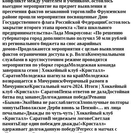
конфликте между учителем и учеником
Состоялось
выездное мероприятие на предмет выявления и
пресечения фактов незаконной торговли
Во Фрунзенском
районе прошли мероприятия посвященные Дню
Государственного флага Российской Федерации
Состоялось
закрытие второго этапа проекта «Лига школьного
предпринимательства»
Лада Мокроусова: «По решению
губернатора город дополнительно получил 50 млн рублей
из регионального бюджета на снос аварийных
домов»
Продолжаются мероприятия с целью выявления
фактов ограничения доступа к р. Волга
Коммунальными
службами в круглосуточном режиме проводятся
мероприятия по уборке города
Молодежная команда
завершила сезон | Хоккейный клуб «Кристалл»
Саратов
Молодежка шагнула на край
Молодежка
возвращается в Мичуринск
Фееричный размен в
Мичуринске
Кристальный матч-2024. Итоги | Хоккейный
клуб «Кристалл» Саратов
Пенза ответов не дала
Достойная
битва под занавес
Долгожданная победа!
Реванш
«Быков»
ЭкоНива не расслабляется
Злополучные полторы
минуты
Поволжское Дерби вновь за Пензой
«… их лица
печальны»
Дважды по чуть-чуть | Хоккейный клуб
«Кристалл» Саратов
В медвежьем логове
Светлая
память
Еще один побежден дважды!
«Кристалл»
одерживает долгожданную победу!
Регресс в матчах с