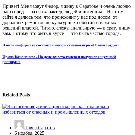
Привет! Меня зовут Федор, я живу в Саратове и очень люблю
наш город — за его характер, людей и потенциал. На этом
сайте я делюсь тем, что происходит у нас под носом: от
дорожных ремонтов до культурных событий и важных
решений властей. Читаю, слежу, анализирую — и сразу пишу
вам. Потому что быть в курсе — это быть частью города.
Навигация
В онлайн-формате состоится интерактивная игра «Юный эрудит»
по
Ирина Кононенко: «На деле вместо галереи получился шумный
записям
ресторан»
Related Posts
Павел Саратов
6 ноября, 2025