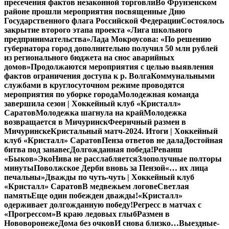
пресечения фактов незаконной торговли
Во Фрунзенском
районе прошли мероприятия посвященные Дню
Государственного флага Российской Федерации
Состоялось
закрытие второго этапа проекта «Лига школьного
предпринимательства»
Лада Мокроусова: «По решению
губернатора город дополнительно получил 50 млн рублей
из регионального бюджета на снос аварийных
домов»
Продолжаются мероприятия с целью выявления
фактов ограничения доступа к р. Волга
Коммунальными
службами в круглосуточном режиме проводятся
мероприятия по уборке города
Молодежная команда
завершила сезон | Хоккейный клуб «Кристалл»
Саратов
Молодежка шагнула на край
Молодежка
возвращается в Мичуринск
Фееричный размен в
Мичуринске
Кристальный матч-2024. Итоги | Хоккейный
клуб «Кристалл» Саратов
Пенза ответов не дала
Достойная
битва под занавес
Долгожданная победа!
Реванш
«Быков»
ЭкоНива не расслабляется
Злополучные полторы
минуты
Поволжское Дерби вновь за Пензой
«… их лица
печальны»
Дважды по чуть-чуть | Хоккейный клуб
«Кристалл» Саратов
В медвежьем логове
Светлая
память
Еще один побежден дважды!
«Кристалл»
одерживает долгожданную победу!
Регресс в матчах с
«Прогрессом»
В краю ледовых глыб
Размен в
Нововоронеже
Дома без очков
И снова близко…
Выездные-