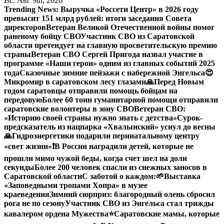
Вс. Авг 9th, 2026
Trending News:
Выручка «Россети Центр» в 2026 году
превысит 151 млрд рублей: итоги заседания Совета
директоров
Ветеран Великой Отечественной войны помог
раненому бойцу СВО
Участник СВО из Саратовской
области претендует на главную просветительскую премию
страны
Ветеран СВО Сергей Пригода назвал участие в
программе «Наши герои» одним из главных событий 2025
года
Сказочные зимние пейзажи с набережной Энгельса😍
Микромир в саратовском лесу глазами
🙏Перед Новым
годом саратовцы отправили помощь бойцам на
передовую
Более 60 тонн гуманитарной помощи отправили
саратовские волонтеры в зону СВО
Ветеран СВО:
«Историю своей страны нужно знать с детства»
Сурок-
предсказатель из нацпарка «Хвалынский» уснул до весны
🙏Гидроэнергетики подарили перинатальному центру
«свет жизни»
❗️В России наградили детей, которые не
прошли мимо чужой беды, когда счет шел на доли
секунды
Более 200 человек спасли из снежных заносов в
Саратовской области
С заботой о каждом:
🌱Выставка
«Заповедными тропами Хопра» в музее
краеведения
Зимний сюрприз: благородный олень сбросил
рога не по сезону
Участник СВО из Энгельса стал трижды
кавалером ордена Мужества
⭐️
Саратовские мамы, которые