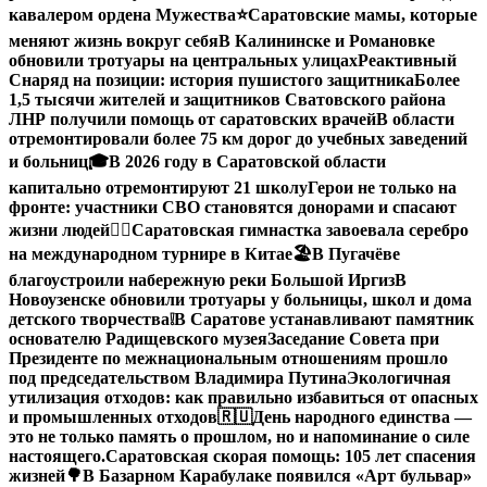
кавалером ордена Мужества
⭐️
Саратовские мамы, которые
меняют жизнь вокруг себя
В Калининске и Романовке
обновили тротуары на центральных улицах
Реактивный
Снаряд на позиции: история пушистого защитника
Более
1,5 тысячи жителей и защитников Сватовского района
ЛНР получили помощь от саратовских врачей
В области
отремонтировали более 75 км дорог до учебных заведений
и больниц
🎓В 2026 году в Саратовской области
капитально отремонтируют 21 школу
Герои не только на
фронте: участники СВО становятся донорами и спасают
жизни людей
🤸‍♀️Саратовская гимнастка завоевала серебро
на международном турнире в Китае
🏖В Пугачёве
благоустроили набережную реки Большой Иргиз
В
Новоузенске обновили тротуары у больницы, школ и дома
детского творчества
❕
В Саратове устанавливают памятник
основателю Радищевского музея
Заседание Совета при
Президенте по межнациональным отношениям прошло
под председательством Владимира Путина
Экологичная
утилизация отходов: как правильно избавиться от опасных
и промышленных отходов
🇷🇺День народного единства —
это не только память о прошлом, но и напоминание о силе
настоящего.
Саратовская скорая помощь: 105 лет спасения
жизней
🌳В Базарном Карабулаке появился «Арт бульвар»