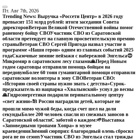
Перейти
к
Пт. Авг 7th, 2026
содержанию
Trending News:
Выручка «Россети Центр» в 2026 году
превысит 151 млрд рублей: итоги заседания Совета
директоров
Ветеран Великой Отечественной войны помог
раненому бойцу СВО
Участник СВО из Саратовской
области претендует на главную просветительскую премию
страны
Ветеран СВО Сергей Пригода назвал участие в
программе «Наши герои» одним из главных событий 2025
года
Сказочные зимние пейзажи с набережной Энгельса😍
Микромир в саратовском лесу глазами
🙏Перед Новым
годом саратовцы отправили помощь бойцам на
передовую
Более 60 тонн гуманитарной помощи отправили
саратовские волонтеры в зону СВО
Ветеран СВО:
«Историю своей страны нужно знать с детства»
Сурок-
предсказатель из нацпарка «Хвалынский» уснул до весны
🙏Гидроэнергетики подарили перинатальному центру
«свет жизни»
❗️В России наградили детей, которые не
прошли мимо чужой беды, когда счет шел на доли
секунды
Более 200 человек спасли из снежных заносов в
Саратовской области
С заботой о каждом:
🌱Выставка
«Заповедными тропами Хопра» в музее
краеведения
Зимний сюрприз: благородный олень сбросил
рога не по сезону
Участник СВО из Энгельса стал трижды