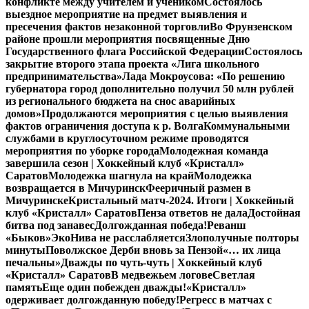
конфликте между учителем и учеником
Состоялось
выездное мероприятие на предмет выявления и
пресечения фактов незаконной торговли
Во Фрунзенском
районе прошли мероприятия посвященные Дню
Государственного флага Российской Федерации
Состоялось
закрытие второго этапа проекта «Лига школьного
предпринимательства»
Лада Мокроусова: «По решению
губернатора город дополнительно получил 50 млн рублей
из регионального бюджета на снос аварийных
домов»
Продолжаются мероприятия с целью выявления
фактов ограничения доступа к р. Волга
Коммунальными
службами в круглосуточном режиме проводятся
мероприятия по уборке города
Молодежная команда
завершила сезон | Хоккейный клуб «Кристалл»
Саратов
Молодежка шагнула на край
Молодежка
возвращается в Мичуринск
Фееричный размен в
Мичуринске
Кристальный матч-2024. Итоги | Хоккейный
клуб «Кристалл» Саратов
Пенза ответов не дала
Достойная
битва под занавес
Долгожданная победа!
Реванш
«Быков»
ЭкоНива не расслабляется
Злополучные полторы
минуты
Поволжское Дерби вновь за Пензой
«… их лица
печальны»
Дважды по чуть-чуть | Хоккейный клуб
«Кристалл» Саратов
В медвежьем логове
Светлая
память
Еще один побежден дважды!
«Кристалл»
одерживает долгожданную победу!
Регресс в матчах с