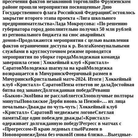
пресечения фактов незаконной торговли
Во Фрунзенском
районе прошли мероприятия посвященные Дню
Государственного флага Российской Федерации
Состоялось
закрытие второго этапа проекта «Лига школьного
предпринимательства»
Лада Мокроусова: «По решению
губернатора город дополнительно получил 50 млн рублей
из регионального бюджета на снос аварийных
домов»
Продолжаются мероприятия с целью выявления
фактов ограничения доступа к р. Волга
Коммунальными
службами в круглосуточном режиме проводятся
мероприятия по уборке города
Молодежная команда
завершила сезон | Хоккейный клуб «Кристалл»
Саратов
Молодежка шагнула на край
Молодежка
возвращается в Мичуринск
Фееричный размен в
Мичуринске
Кристальный матч-2024. Итоги | Хоккейный
клуб «Кристалл» Саратов
Пенза ответов не дала
Достойная
битва под занавес
Долгожданная победа!
Реванш
«Быков»
ЭкоНива не расслабляется
Злополучные полторы
минуты
Поволжское Дерби вновь за Пензой
«… их лица
печальны»
Дважды по чуть-чуть | Хоккейный клуб
«Кристалл» Саратов
В медвежьем логове
Светлая
память
Еще один побежден дважды!
«Кристалл»
одерживает долгожданную победу!
Регресс в матчах с
«Прогрессом»
В краю ледовых глыб
Размен в
Нововоронеже
Дома без очков
И снова близко…
Выездные-