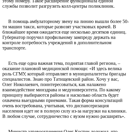
этому номеру. Такое расширение функционала единой
службы позволит разгрузить колл-центры поликлиник.
В помощь амбулаторному звену на линию вышли более 50-
ти машин такси, которые развозят участковых врачей. В
ближайшее время ожидается еще несколько десятков единиц.
Губернатор поручил профильному зампреду держать на
контроле потребность учреждений в дополнительном
транспорте.
Есть еще одна важная тема, поднятая главой региона, –
оказание плановой медицинской помощи: «И здесь велика
роль СГМУ, который отправляет в муниципалитеты бригады
специалистов. Знаю про Татищевский район. Хочу у вас,
Олег Николаевич, поинтересоваться, как налажено
взаимодействие минздрава и медуниверситета. По какому
принципу выбираются районы и насколько область будет
охвачена выездными приемами. Такая форма консультаций
очень востребована, учитывая, что диспансеризация
населения идет не в полную силу из-за нагрузки на клиники.
В любом случае, сотрудничество с вузом нужно расширять».
Министр здравоохранения Олег Костин доложил, что