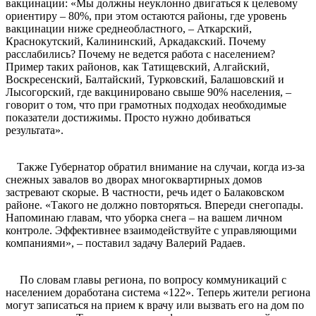
вакцинации: «Мы должны неуклонно двигаться к целевому
ориентиру – 80%, при этом остаются районы, где уровень
вакцинации ниже среднеобластного, – Аткарский,
Краснокутский, Калининский, Аркадакский. Почему
расслабились? Почему не ведется работа с населением?
Пример таких районов, как Татищевский, Алгайский,
Воскресенский, Балтайский, Турковский, Балашовский и
Лысогорский, где вакцинировано свыше 90% населения, –
говорит о том, что при грамотных подходах необходимые
показатели достижимы. Просто нужно добиваться
результата».
Также Губернатор обратил внимание на случаи, когда из-за
снежных завалов во дворах многоквартирных домов
застревают скорые. В частности, речь идет о Балаковском
районе. «Такого не должно повторяться. Впереди снегопады.
Напоминаю главам, что уборка снега – на вашем личном
контроле. Эффективнее взаимодействуйте с управляющими
компаниями», – поставил задачу Валерий Радаев.
По словам главы региона, по вопросу коммуникаций с
населением доработана система «122». Теперь жители региона
могут записаться на прием к врачу или вызвать его на дом по