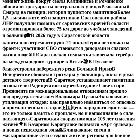
меняют жизнь вокруг себя
В Калининске и Романовке
обновили тротуары на центральных улицах
Реактивный
Снаряд на позиции: история пушистого защитника
Более
1,5 тысячи жителей и защитников Сватовского района
ЛНР получили помощь от саратовских врачей
В области
отремонтировали более 75 км дорог до учебных заведений
и больниц
🎓В 2026 году в Саратовской области
капитально отремонтируют 21 школу
Герои не только на
фронте: участники СВО становятся донорами и спасают
жизни людей
🤸‍♀️Саратовская гимнастка завоевала серебро
на международном турнире в Китае
🏖В Пугачёве
благоустроили набережную реки Большой Иргиз
В
Новоузенске обновили тротуары у больницы, школ и дома
детского творчества
❕
В Саратове устанавливают памятник
основателю Радищевского музея
Заседание Совета при
Президенте по межнациональным отношениям прошло
под председательством Владимира Путина
Экологичная
утилизация отходов: как правильно избавиться от опасных
и промышленных отходов
🇷🇺День народного единства —
это не только память о прошлом, но и напоминание о силе
настоящего.
Саратовская скорая помощь: 105 лет спасения
жизней
🌳В Базарном Карабулаке появился «Арт бульвар»
и новая пешеходная зона
🙏Блиндажные свечи и
маскировочные сети создают жители региона для бойцов