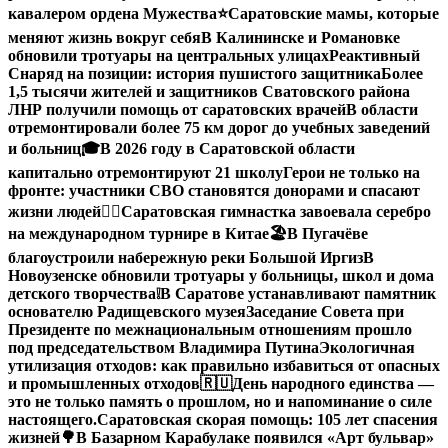
кавалером ордена Мужества
⭐️
Саратовские мамы, которые
меняют жизнь вокруг себя
В Калининске и Романовке
обновили тротуары на центральных улицах
Реактивный
Снаряд на позиции: история пушистого защитника
Более
1,5 тысячи жителей и защитников Сватовского района
ЛНР получили помощь от саратовских врачей
В области
отремонтировали более 75 км дорог до учебных заведений
и больниц
🎓В 2026 году в Саратовской области
капитально отремонтируют 21 школу
Герои не только на
фронте: участники СВО становятся донорами и спасают
жизни людей
🤸‍♀️Саратовская гимнастка завоевала серебро
на международном турнире в Китае
🏖В Пугачёве
благоустроили набережную реки Большой Иргиз
В
Новоузенске обновили тротуары у больницы, школ и дома
детского творчества
❕
В Саратове устанавливают памятник
основателю Радищевского музея
Заседание Совета при
Президенте по межнациональным отношениям прошло
под председательством Владимира Путина
Экологичная
утилизация отходов: как правильно избавиться от опасных
и промышленных отходов
🇷🇺День народного единства —
это не только память о прошлом, но и напоминание о силе
настоящего.
Саратовская скорая помощь: 105 лет спасения
жизней
🌳В Базарном Карабулаке появился «Арт бульвар»