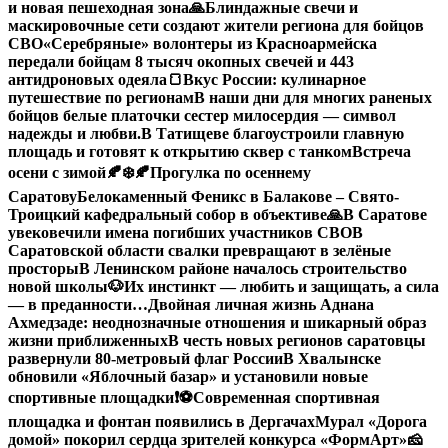
и новая пешеходная зона
🙏Блиндажные свечи и
маскировочные сети создают жители региона для бойцов
СВО
«Серебряные» волонтеры из Красноармейска
передали бойцам 8 тысяч окопных свечей и 443
антидроновых одеяла
🍞Вкус России: кулинарное
путешествие по регионам
В наши дни для многих раненых
бойцов белые платочки сестер милосердия — символ
надежды и любви.
В Татищеве благоустроили главную
площадь и готовят к открытию сквер с танком
Встреча
осени с зимой🍂❄️
🍂Прогулка по осеннему
Саратову
Белокаменный Феникс в Балакове – Свято-
Троицкий кафедральный собор в объективе
🙏В Саратове
увековечили имена погибших участников СВО
В
Саратовской области свалки превращают в зелёные
просторы
В Ленинском районе началось строительство
новой школы
🐶Их инстинкт — любить и защищать, а сила
— в преданности…
Двойная личная жизнь Аднана
Ахмедзаде: неоднозначные отношения и шикарный образ
жизни приближенных
В честь новых регионов саратовцы
развернули 80-метровый флаг России
В Хвалынске
обновили «Яблочный базар» и установили новые
спортивные площадки
❗️
⚽️Современная спортивная
площадка и фонтан появились в Дергачах
Мурал «Дорога
домой» покорил сердца зрителей конкурса «ФормАрт»
🧀