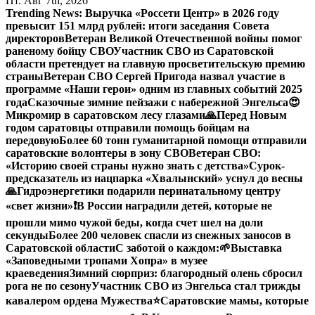
Пт. Авг 7th, 2026
Trending News:
Выручка «Россети Центр» в 2026 году
превысит 151 млрд рублей: итоги заседания Совета
директоров
Ветеран Великой Отечественной войны помог
раненому бойцу СВО
Участник СВО из Саратовской
области претендует на главную просветительскую премию
страны
Ветеран СВО Сергей Пригода назвал участие в
программе «Наши герои» одним из главных событий 2025
года
Сказочные зимние пейзажи с набережной Энгельса😍
Микромир в саратовском лесу глазами
🙏Перед Новым
годом саратовцы отправили помощь бойцам на
передовую
Более 60 тонн гуманитарной помощи отправили
саратовские волонтеры в зону СВО
Ветеран СВО:
«Историю своей страны нужно знать с детства»
Сурок-
предсказатель из нацпарка «Хвалынский» уснул до весны
🙏Гидроэнергетики подарили перинатальному центру
«свет жизни»
❗️В России наградили детей, которые не
прошли мимо чужой беды, когда счет шел на доли
секунды
Более 200 человек спасли из снежных заносов в
Саратовской области
С заботой о каждом:
🌱Выставка
«Заповедными тропами Хопра» в музее
краеведения
Зимний сюрприз: благородный олень сбросил
рога не по сезону
Участник СВО из Энгельса стал трижды
кавалером ордена Мужества
⭐️
Саратовские мамы, которые