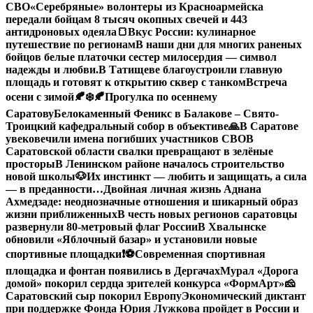
СВО
«Серебряные» волонтеры из Красноармейска
передали бойцам 8 тысяч окопных свечей и 443
антидроновых одеяла
🍞Вкус России: кулинарное
путешествие по регионам
В наши дни для многих раненых
бойцов белые платочки сестер милосердия — символ
надежды и любви.
В Татищеве благоустроили главную
площадь и готовят к открытию сквер с танком
Встреча
осени с зимой🍂❄️
🍂Прогулка по осеннему
Саратову
Белокаменный Феникс в Балакове – Свято-
Троицкий кафедральный собор в объективе
🙏В Саратове
увековечили имена погибших участников СВО
В
Саратовской области свалки превращают в зелёные
просторы
В Ленинском районе началось строительство
новой школы
🐶Их инстинкт — любить и защищать, а сила
— в преданности…
Двойная личная жизнь Аднана
Ахмедзаде: неоднозначные отношения и шикарный образ
жизни приближенных
В честь новых регионов саратовцы
развернули 80-метровый флаг России
В Хвалынске
обновили «Яблочный базар» и установили новые
спортивные площадки
❗️
⚽️Современная спортивная
площадка и фонтан появились в Дергачах
Мурал «Дорога
домой» покорил сердца зрителей конкурса «ФормАрт»
🧀
Саратовский сыр покорил Европу
Экономический диктант
при поддержке Фонда Юрия Лужкова пройдет в России и