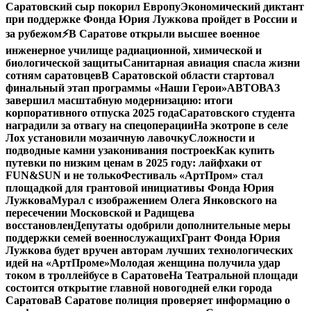
Саратовский сыр покорил Европу
Экономический диктант
при поддержке Фонда Юрия Лужкова пройдет в России и
за рубежом
⚡️В Саратове открыли высшее военное
инженерное училище радиационной, химической и
биологической защиты
Санитарная авиация спасла жизни
сотням саратовцев
В Саратовской области стартовал
финальный этап программы «Наши Герои»
АВТОВАЗ
завершил масштабную модернизацию: итоги
корпоративного отпуска 2025 года
Саратовского студента
наградили за отвагу на спецоперации
На экотропе в селе
Лох установили мозаичную лавочку
Сложности и
подводные камни узаконивания построек
Как купить
путевки по низким ценам в 2025 году: лайфхаки от
FUN&SUN и не только
Фестиваль «АртПром» стал
площадкой для грантовой инициативы Фонда Юрия
Лужкова
Мурал с изображением Олега Янковского на
пересечении Московской и Радищева
восстановлен
Депутаты одобрили дополнительные меры
поддержки семей военнослужащих
Грант Фонда Юрия
Лужкова будет вручен авторам лучших технологических
идей на «АртПроме»
Молодая женщина получила удар
током в троллейбусе в Саратове
На Театральной площади
состоится открытие главной новогодней елки города
Саратова
В Саратове полиция проверяет информацию о