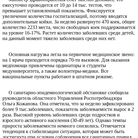
ежесуточно проводится от 10 до 14 тыс. тестов, что
превышает установленный показатель. Фиксируется
увеличение количества госпитализаций, поэтому вводятся
дополнительные койки. За неделю развернуто 470 коек, общее
количество 2233 места, число свободных коек поддерживается
на уровне 16-17%. Растет количество заболевших среди детей,
на данный момент тяжело заболевших среди них нет.
Основная нагрузка легла на первичное медицинское звено:
на 1 врача приходится порядка 70-ти вызовов. Для оказания
медпомощи привлечены ординаторы и студенты
медуниверситета, а также волонтеры-медики. Все
вакцинальные пункты работают в штатном режиме.
О санитарно-эпидемиологической обстановке сообщила
руководитель областного Управления Роспотребнадзора
Ольга Кожанова. Она отметила, что за неделю зафиксировано
более 9 тыс.заболевших, показатель заболеваемости вырос в 2
раза. Высокий уровень заболевших среди подростков и
взрослого активного населения (30-49 лет). Однако темпы
прироста заболеваемости немного снизились. Отмечается
тенденция к стабилизации ситуации, которая может быть
достигнута при условии соблюдения все санитарных правил.