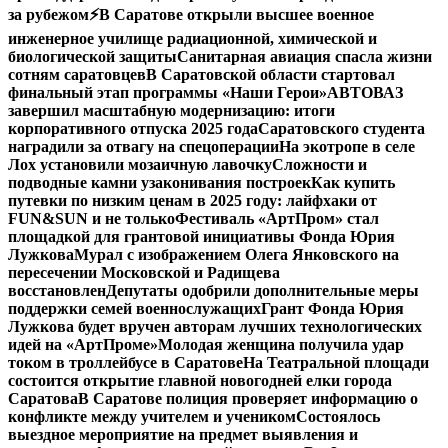
за рубежом
⚡️В Саратове открыли высшее военное
инженерное училище радиационной, химической и
биологической защиты
Санитарная авиация спасла жизни
сотням саратовцев
В Саратовской области стартовал
финальный этап программы «Наши Герои»
АВТОВАЗ
завершил масштабную модернизацию: итоги
корпоративного отпуска 2025 года
Саратовского студента
наградили за отвагу на спецоперации
На экотропе в селе
Лох установили мозаичную лавочку
Сложности и
подводные камни узаконивания построек
Как купить
путевки по низким ценам в 2025 году: лайфхаки от
FUN&SUN и не только
Фестиваль «АртПром» стал
площадкой для грантовой инициативы Фонда Юрия
Лужкова
Мурал с изображением Олега Янковского на
пересечении Московской и Радищева
восстановлен
Депутаты одобрили дополнительные меры
поддержки семей военнослужащих
Грант Фонда Юрия
Лужкова будет вручен авторам лучших технологических
идей на «АртПроме»
Молодая женщина получила удар
током в троллейбусе в Саратове
На Театральной площади
состоится открытие главной новогодней елки города
Саратова
В Саратове полиция проверяет информацию о
конфликте между учителем и учеником
Состоялось
выездное мероприятие на предмет выявления и