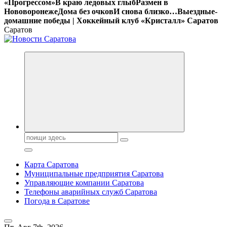
«Прогрессом»
В краю ледовых глыб
Размен в
Нововоронеже
Дома без очков
И снова близко…
Выездные-
домашние победы | Хоккейный клуб «Кристалл» Саратов
Саратов
Поиск:
Карта Саратова
Муниципальные предприятия Саратова
Управляющие компании Саратова
Телефоны аварийных служб Саратова
Погода в Саратове