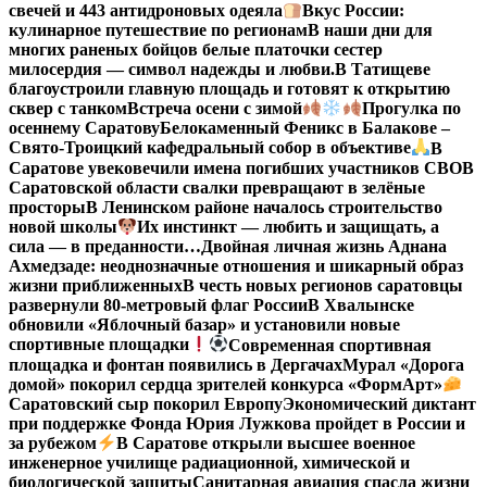
свечей и 443 антидроновых одеяла
Вкус России:
кулинарное путешествие по регионам
В наши дни для
многих раненых бойцов белые платочки сестер
милосердия — символ надежды и любви.
В Татищеве
благоустроили главную площадь и готовят к открытию
сквер с танком
Встреча осени с зимой
Прогулка по
осеннему Саратову
Белокаменный Феникс в Балакове –
Свято-Троицкий кафедральный собор в объективе
В
Саратове увековечили имена погибших участников СВО
В
Саратовской области свалки превращают в зелёные
просторы
В Ленинском районе началось строительство
новой школы
Их инстинкт — любить и защищать, а
сила — в преданности…
Двойная личная жизнь Аднана
Ахмедзаде: неоднозначные отношения и шикарный образ
жизни приближенных
В честь новых регионов саратовцы
развернули 80-метровый флаг России
В Хвалынске
обновили «Яблочный базар» и установили новые
спортивные площадки
Современная спортивная
площадка и фонтан появились в Дергачах
Мурал «Дорога
домой» покорил сердца зрителей конкурса «ФормАрт»
Саратовский сыр покорил Европу
Экономический диктант
при поддержке Фонда Юрия Лужкова пройдет в России и
за рубежом
В Саратове открыли высшее военное
инженерное училище радиационной, химической и
биологической защиты
Санитарная авиация спасла жизни