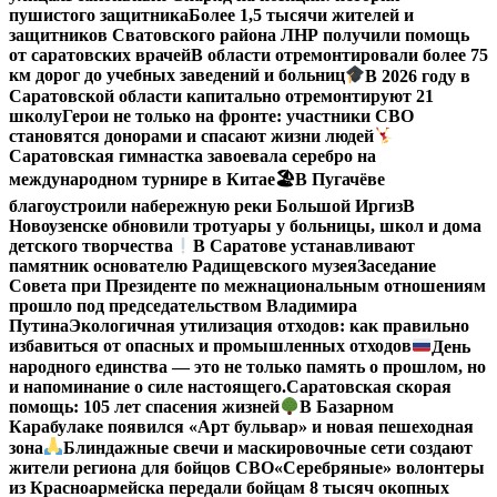
пушистого защитника
Более 1,5 тысячи жителей и
защитников Сватовского района ЛНР получили помощь
от саратовских врачей
В области отремонтировали более 75
км дорог до учебных заведений и больниц
В 2026 году в
Саратовской области капитально отремонтируют 21
школу
Герои не только на фронте: участники СВО
становятся донорами и спасают жизни людей
Саратовская гимнастка завоевала серебро на
международном турнире в Китае
🏖В Пугачёве
благоустроили набережную реки Большой Иргиз
В
Новоузенске обновили тротуары у больницы, школ и дома
детского творчества
В Саратове устанавливают
памятник основателю Радищевского музея
Заседание
Совета при Президенте по межнациональным отношениям
прошло под председательством Владимира
Путина
Экологичная утилизация отходов: как правильно
избавиться от опасных и промышленных отходов
День
народного единства — это не только память о прошлом, но
и напоминание о силе настоящего.
Саратовская скорая
помощь: 105 лет спасения жизней
В Базарном
Карабулаке появился «Арт бульвар» и новая пешеходная
зона
Блиндажные свечи и маскировочные сети создают
жители региона для бойцов СВО
«Серебряные» волонтеры
из Красноармейска передали бойцам 8 тысяч окопных