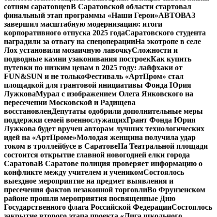
сотням саратовцев
В Саратовской области стартовал
финальный этап программы «Наши Герои»
АВТОВАЗ
завершил масштабную модернизацию: итоги
корпоративного отпуска 2025 года
Саратовского студента
наградили за отвагу на спецоперации
На экотропе в селе
Лох установили мозаичную лавочку
Сложности и
подводные камни узаконивания построек
Как купить
путевки по низким ценам в 2025 году: лайфхаки от
FUN&SUN и не только
Фестиваль «АртПром» стал
площадкой для грантовой инициативы Фонда Юрия
Лужкова
Мурал с изображением Олега Янковского на
пересечении Московской и Радищева
восстановлен
Депутаты одобрили дополнительные меры
поддержки семей военнослужащих
Грант Фонда Юрия
Лужкова будет вручен авторам лучших технологических
идей на «АртПроме»
Молодая женщина получила удар
током в троллейбусе в Саратове
На Театральной площади
состоится открытие главной новогодней елки города
Саратова
В Саратове полиция проверяет информацию о
конфликте между учителем и учеником
Состоялось
выездное мероприятие на предмет выявления и
пресечения фактов незаконной торговли
Во Фрунзенском
районе прошли мероприятия посвященные Дню
Государственного флага Российской Федерации
Состоялось
закрытие второго этапа проекта «Лига школьного