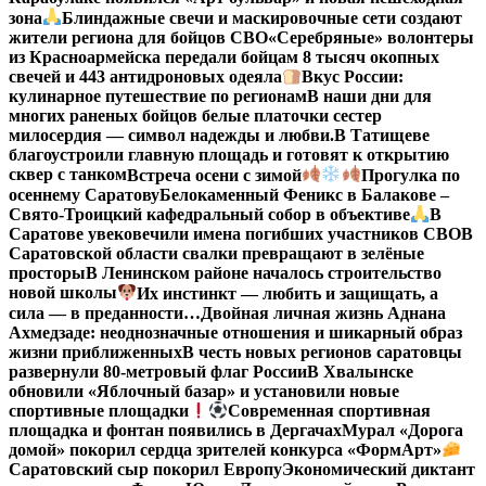
зона
Блиндажные свечи и маскировочные сети создают
жители региона для бойцов СВО
«Серебряные» волонтеры
из Красноармейска передали бойцам 8 тысяч окопных
свечей и 443 антидроновых одеяла
Вкус России:
кулинарное путешествие по регионам
В наши дни для
многих раненых бойцов белые платочки сестер
милосердия — символ надежды и любви.
В Татищеве
благоустроили главную площадь и готовят к открытию
сквер с танком
Встреча осени с зимой
Прогулка по
осеннему Саратову
Белокаменный Феникс в Балакове –
Свято-Троицкий кафедральный собор в объективе
В
Саратове увековечили имена погибших участников СВО
В
Саратовской области свалки превращают в зелёные
просторы
В Ленинском районе началось строительство
новой школы
Их инстинкт — любить и защищать, а
сила — в преданности…
Двойная личная жизнь Аднана
Ахмедзаде: неоднозначные отношения и шикарный образ
жизни приближенных
В честь новых регионов саратовцы
развернули 80-метровый флаг России
В Хвалынске
обновили «Яблочный базар» и установили новые
спортивные площадки
Современная спортивная
площадка и фонтан появились в Дергачах
Мурал «Дорога
домой» покорил сердца зрителей конкурса «ФормАрт»
Саратовский сыр покорил Европу
Экономический диктант