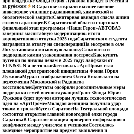
при поддержке Фонда Юрия Лужкова пройдет в России и
за рубежом
В Саратове открыли высшее военное
инженерное училище радиационной, химической и
биологической защиты
Санитарная авиация спасла жизни
сотням саратовцев
В Саратовской области стартовал
финальный этап программы «Наши Герои»
АВТОВАЗ
завершил масштабную модернизацию: итоги
корпоративного отпуска 2025 года
Саратовского студента
наградили за отвагу на спецоперации
На экотропе в селе
Лох установили мозаичную лавочку
Сложности и
подводные камни узаконивания построек
Как купить
путевки по низким ценам в 2025 году: лайфхаки от
FUN&SUN и не только
Фестиваль «АртПром» стал
площадкой для грантовой инициативы Фонда Юрия
Лужкова
Мурал с изображением Олега Янковского на
пересечении Московской и Радищева
восстановлен
Депутаты одобрили дополнительные меры
поддержки семей военнослужащих
Грант Фонда Юрия
Лужкова будет вручен авторам лучших технологических
идей на «АртПроме»
Молодая женщина получила удар
током в троллейбусе в Саратове
На Театральной площади
состоится открытие главной новогодней елки города
Саратова
В Саратове полиция проверяет информацию о
конфликте между учителем и учеником
Состоялось
выездное мероприятие на предмет выявления и