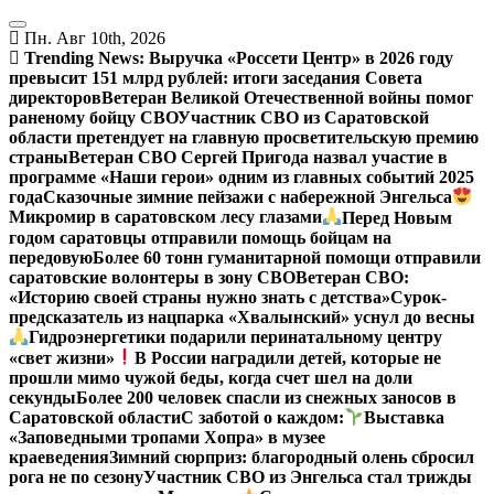
Перейти
к
Пн. Авг 10th, 2026
содержанию
Trending News:
Выручка «Россети Центр» в 2026 году
превысит 151 млрд рублей: итоги заседания Совета
директоров
Ветеран Великой Отечественной войны помог
раненому бойцу СВО
Участник СВО из Саратовской
области претендует на главную просветительскую премию
страны
Ветеран СВО Сергей Пригода назвал участие в
программе «Наши герои» одним из главных событий 2025
года
Сказочные зимние пейзажи с набережной Энгельса
Микромир в саратовском лесу глазами
Перед Новым
годом саратовцы отправили помощь бойцам на
передовую
Более 60 тонн гуманитарной помощи отправили
саратовские волонтеры в зону СВО
Ветеран СВО:
«Историю своей страны нужно знать с детства»
Сурок-
предсказатель из нацпарка «Хвалынский» уснул до весны
Гидроэнергетики подарили перинатальному центру
«свет жизни»
В России наградили детей, которые не
прошли мимо чужой беды, когда счет шел на доли
секунды
Более 200 человек спасли из снежных заносов в
Саратовской области
С заботой о каждом:
Выставка
«Заповедными тропами Хопра» в музее
краеведения
Зимний сюрприз: благородный олень сбросил
рога не по сезону
Участник СВО из Энгельса стал трижды