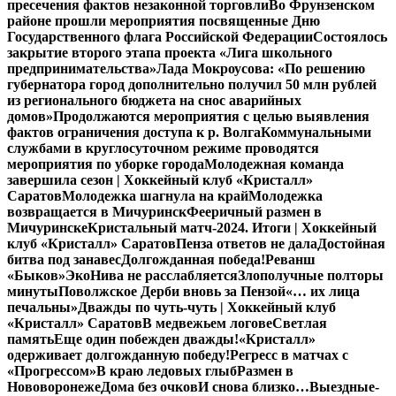
пресечения фактов незаконной торговли
Во Фрунзенском
районе прошли мероприятия посвященные Дню
Государственного флага Российской Федерации
Состоялось
закрытие второго этапа проекта «Лига школьного
предпринимательства»
Лада Мокроусова: «По решению
губернатора город дополнительно получил 50 млн рублей
из регионального бюджета на снос аварийных
домов»
Продолжаются мероприятия с целью выявления
фактов ограничения доступа к р. Волга
Коммунальными
службами в круглосуточном режиме проводятся
мероприятия по уборке города
Молодежная команда
завершила сезон | Хоккейный клуб «Кристалл»
Саратов
Молодежка шагнула на край
Молодежка
возвращается в Мичуринск
Фееричный размен в
Мичуринске
Кристальный матч-2024. Итоги | Хоккейный
клуб «Кристалл» Саратов
Пенза ответов не дала
Достойная
битва под занавес
Долгожданная победа!
Реванш
«Быков»
ЭкоНива не расслабляется
Злополучные полторы
минуты
Поволжское Дерби вновь за Пензой
«… их лица
печальны»
Дважды по чуть-чуть | Хоккейный клуб
«Кристалл» Саратов
В медвежьем логове
Светлая
память
Еще один побежден дважды!
«Кристалл»
одерживает долгожданную победу!
Регресс в матчах с
«Прогрессом»
В краю ледовых глыб
Размен в
Нововоронеже
Дома без очков
И снова близко…
Выездные-