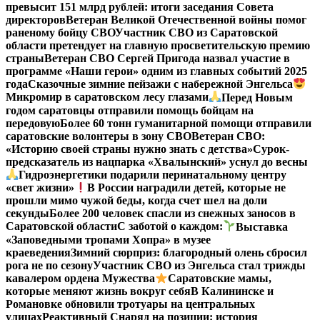
превысит 151 млрд рублей: итоги заседания Совета
директоров
Ветеран Великой Отечественной войны помог
раненому бойцу СВО
Участник СВО из Саратовской
области претендует на главную просветительскую премию
страны
Ветеран СВО Сергей Пригода назвал участие в
программе «Наши герои» одним из главных событий 2025
года
Сказочные зимние пейзажи с набережной Энгельса
Микромир в саратовском лесу глазами
Перед Новым
годом саратовцы отправили помощь бойцам на
передовую
Более 60 тонн гуманитарной помощи отправили
саратовские волонтеры в зону СВО
Ветеран СВО:
«Историю своей страны нужно знать с детства»
Сурок-
предсказатель из нацпарка «Хвалынский» уснул до весны
Гидроэнергетики подарили перинатальному центру
«свет жизни»
В России наградили детей, которые не
прошли мимо чужой беды, когда счет шел на доли
секунды
Более 200 человек спасли из снежных заносов в
Саратовской области
С заботой о каждом:
Выставка
«Заповедными тропами Хопра» в музее
краеведения
Зимний сюрприз: благородный олень сбросил
рога не по сезону
Участник СВО из Энгельса стал трижды
кавалером ордена Мужества
Саратовские мамы,
которые меняют жизнь вокруг себя
В Калининске и
Романовке обновили тротуары на центральных
улицах
Реактивный Снаряд на позиции: история