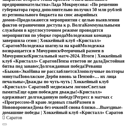
предпринимательства»
Лада Мокроусова: «По решению
губернатора город дополнительно получил 50 млн рублей
из регионального бюджета на снос аварийных
домов»
Продолжаются мероприятия с целью выявления
фактов ограничения доступа к р. Волга
Коммунальными
службами в круглосуточном режиме проводятся
мероприятия по уборке города
Молодежная команда
завершила сезон | Хоккейный клуб «Кристалл»
Саратов
Молодежка шагнула на край
Молодежка
возвращается в Мичуринск
Фееричный размен в
Мичуринске
Кристальный матч-2024. Итоги | Хоккейный
клуб «Кристалл» Саратов
Пенза ответов не дала
Достойная
битва под занавес
Долгожданная победа!
Реванш
«Быков»
ЭкоНива не расслабляется
Злополучные полторы
минуты
Поволжское Дерби вновь за Пензой
«… их лица
печальны»
Дважды по чуть-чуть | Хоккейный клуб
«Кристалл» Саратов
В медвежьем логове
Светлая
память
Еще один побежден дважды!
«Кристалл»
одерживает долгожданную победу!
Регресс в матчах с
«Прогрессом»
В краю ледовых глыб
Размен в
Нововоронеже
Дома без очков
И снова близко…
Выездные-
домашние победы | Хоккейный клуб «Кристалл» Саратов
Саратов