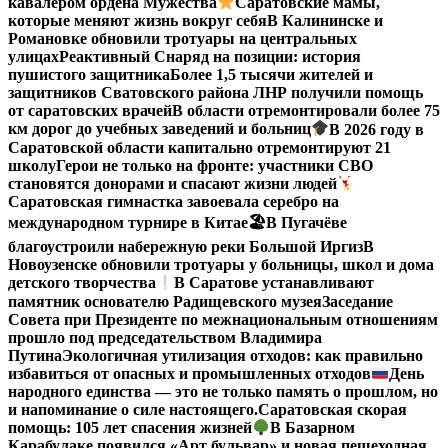
кавалером ордена Мужества
Саратовские мамы,
которые меняют жизнь вокруг себя
В Калининске и
Романовке обновили тротуары на центральных
улицах
Реактивный Снаряд на позиции: история
пушистого защитника
Более 1,5 тысячи жителей и
защитников Сватовского района ЛНР получили помощь
от саратовских врачей
В области отремонтировали более 75
км дорог до учебных заведений и больниц
В 2026 году в
Саратовской области капитально отремонтируют 21
школу
Герои не только на фронте: участники СВО
становятся донорами и спасают жизни людей
Саратовская гимнастка завоевала серебро на
международном турнире в Китае
🏖В Пугачёве
благоустроили набережную реки Большой Иргиз
В
Новоузенске обновили тротуары у больницы, школ и дома
детского творчества
В Саратове устанавливают
памятник основателю Радищевского музея
Заседание
Совета при Президенте по межнациональным отношениям
прошло под председательством Владимира
Путина
Экологичная утилизация отходов: как правильно
избавиться от опасных и промышленных отходов
День
народного единства — это не только память о прошлом, но
и напоминание о силе настоящего.
Саратовская скорая
помощь: 105 лет спасения жизней
В Базарном
Карабулаке появился «Арт бульвар» и новая пешеходная