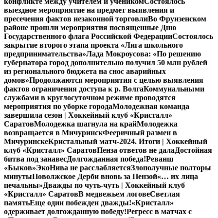
конфликте между учителем и учеником
Состоялось
выездное мероприятие на предмет выявления и
пресечения фактов незаконной торговли
Во Фрунзенском
районе прошли мероприятия посвященные Дню
Государственного флага Российской Федерации
Состоялось
закрытие второго этапа проекта «Лига школьного
предпринимательства»
Лада Мокроусова: «По решению
губернатора город дополнительно получил 50 млн рублей
из регионального бюджета на снос аварийных
домов»
Продолжаются мероприятия с целью выявления
фактов ограничения доступа к р. Волга
Коммунальными
службами в круглосуточном режиме проводятся
мероприятия по уборке города
Молодежная команда
завершила сезон | Хоккейный клуб «Кристалл»
Саратов
Молодежка шагнула на край
Молодежка
возвращается в Мичуринск
Фееричный размен в
Мичуринске
Кристальный матч-2024. Итоги | Хоккейный
клуб «Кристалл» Саратов
Пенза ответов не дала
Достойная
битва под занавес
Долгожданная победа!
Реванш
«Быков»
ЭкоНива не расслабляется
Злополучные полторы
минуты
Поволжское Дерби вновь за Пензой
«… их лица
печальны»
Дважды по чуть-чуть | Хоккейный клуб
«Кристалл» Саратов
В медвежьем логове
Светлая
память
Еще один побежден дважды!
«Кристалл»
одерживает долгожданную победу!
Регресс в матчах с