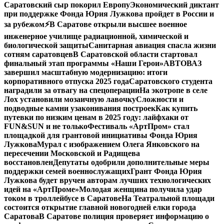
Саратовский сыр покорил Европу
Экономический диктант
при поддержке Фонда Юрия Лужкова пройдет в России и
за рубежом
⚡️В Саратове открыли высшее военное
инженерное училище радиационной, химической и
биологической защиты
Санитарная авиация спасла жизни
сотням саратовцев
В Саратовской области стартовал
финальный этап программы «Наши Герои»
АВТОВАЗ
завершил масштабную модернизацию: итоги
корпоративного отпуска 2025 года
Саратовского студента
наградили за отвагу на спецоперации
На экотропе в селе
Лох установили мозаичную лавочку
Сложности и
подводные камни узаконивания построек
Как купить
путевки по низким ценам в 2025 году: лайфхаки от
FUN&SUN и не только
Фестиваль «АртПром» стал
площадкой для грантовой инициативы Фонда Юрия
Лужкова
Мурал с изображением Олега Янковского на
пересечении Московской и Радищева
восстановлен
Депутаты одобрили дополнительные меры
поддержки семей военнослужащих
Грант Фонда Юрия
Лужкова будет вручен авторам лучших технологических
идей на «АртПроме»
Молодая женщина получила удар
током в троллейбусе в Саратове
На Театральной площади
состоится открытие главной новогодней елки города
Саратова
В Саратове полиция проверяет информацию о