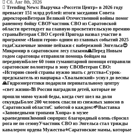
Сб. Авг 8th, 2026
Trending News:
Выручка «Россети Центр» в 2026 году
превысит 151 млрд рублей: итоги заседания Совета
директоров
Ветеран Великой Отечественной войны помог
раненому бойцу СВО
Участник СВО из Саратовской
области претендует на главную просветительскую премию
страны
Ветеран СВО Сергей Пригода назвал участие в
программе «Наши герои» одним из главных событий 2025
года
Сказочные зимние пейзажи с набережной Энгельса😍
Микромир в саратовском лесу глазами
🙏Перед Новым
годом саратовцы отправили помощь бойцам на
передовую
Более 60 тонн гуманитарной помощи отправили
саратовские волонтеры в зону СВО
Ветеран СВО:
«Историю своей страны нужно знать с детства»
Сурок-
предсказатель из нацпарка «Хвалынский» уснул до весны
🙏Гидроэнергетики подарили перинатальному центру
«свет жизни»
❗️В России наградили детей, которые не
прошли мимо чужой беды, когда счет шел на доли
секунды
Более 200 человек спасли из снежных заносов в
Саратовской области
С заботой о каждом:
🌱Выставка
«Заповедными тропами Хопра» в музее
краеведения
Зимний сюрприз: благородный олень сбросил
рога не по сезону
Участник СВО из Энгельса стал трижды
кавалером ордена Мужества
⭐️
Саратовские мамы, которые