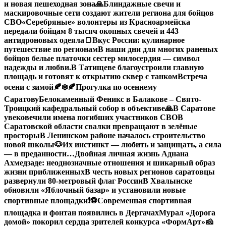
и новая пешеходная зона
🙏Блиндажные свечи и
маскировочные сети создают жители региона для бойцов
СВО
«Серебряные» волонтеры из Красноармейска
передали бойцам 8 тысяч окопных свечей и 443
антидроновых одеяла
🍞Вкус России: кулинарное
путешествие по регионам
В наши дни для многих раненых
бойцов белые платочки сестер милосердия — символ
надежды и любви.
В Татищеве благоустроили главную
площадь и готовят к открытию сквер с танком
Встреча
осени с зимой🍂❄️
🍂Прогулка по осеннему
Саратову
Белокаменный Феникс в Балакове – Свято-
Троицкий кафедральный собор в объективе
🙏В Саратове
увековечили имена погибших участников СВО
В
Саратовской области свалки превращают в зелёные
просторы
В Ленинском районе началось строительство
новой школы
🐶Их инстинкт — любить и защищать, а сила
— в преданности…
Двойная личная жизнь Аднана
Ахмедзаде: неоднозначные отношения и шикарный образ
жизни приближенных
В честь новых регионов саратовцы
развернули 80-метровый флаг России
В Хвалынске
обновили «Яблочный базар» и установили новые
спортивные площадки
❗️
⚽️Современная спортивная
площадка и фонтан появились в Дергачах
Мурал «Дорога
домой» покорил сердца зрителей конкурса «ФормАрт»
🧀