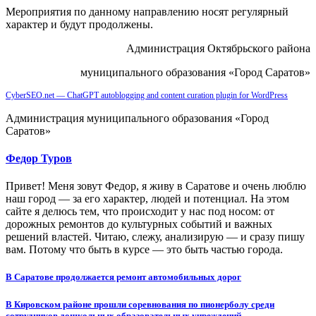
Мероприятия по данному направлению носят регулярный
характер и будут продолжены.
Администрация Октябрьского района
муниципального образования «Город Саратов»
CyberSEO.net — ChatGPT autoblogging and content curation plugin for WordPress
Администрация муниципального образования «Город
Саратов»
Федор Туров
Привет! Меня зовут Федор, я живу в Саратове и очень люблю
наш город — за его характер, людей и потенциал. На этом
сайте я делюсь тем, что происходит у нас под носом: от
дорожных ремонтов до культурных событий и важных
решений властей. Читаю, слежу, анализирую — и сразу пишу
вам. Потому что быть в курсе — это быть частью города.
Навигация
В Саратове продолжается ремонт автомобильных дорог
по
В Кировском районе прошли соревнования по пионерболу среди
сотрудников дошкольных образовательных учреждений