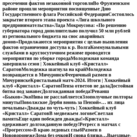
пресечения фактов незаконной торговли
Во Фрунзенском
районе прошли мероприятия посвященные Дню
Государственного флага Российской Федерации
Состоялось
закрытие второго этапа проекта «Лига школьного
предпринимательства»
Лада Мокроусова: «По решению
губернатора город дополнительно получил 50 млн рублей
из регионального бюджета на снос аварийных
домов»
Продолжаются мероприятия с целью выявления
фактов ограничения доступа к р. Волга
Коммунальными
службами в круглосуточном режиме проводятся
мероприятия по уборке города
Молодежная команда
завершила сезон | Хоккейный клуб «Кристалл»
Саратов
Молодежка шагнула на край
Молодежка
возвращается в Мичуринск
Фееричный размен в
Мичуринске
Кристальный матч-2024. Итоги | Хоккейный
клуб «Кристалл» Саратов
Пенза ответов не дала
Достойная
битва под занавес
Долгожданная победа!
Реванш
«Быков»
ЭкоНива не расслабляется
Злополучные полторы
минуты
Поволжское Дерби вновь за Пензой
«… их лица
печальны»
Дважды по чуть-чуть | Хоккейный клуб
«Кристалл» Саратов
В медвежьем логове
Светлая
память
Еще один побежден дважды!
«Кристалл»
одерживает долгожданную победу!
Регресс в матчах с
«Прогрессом»
В краю ледовых глыб
Размен в
Нововоронеже
Дома без очков
И снова близко…
Выездные-