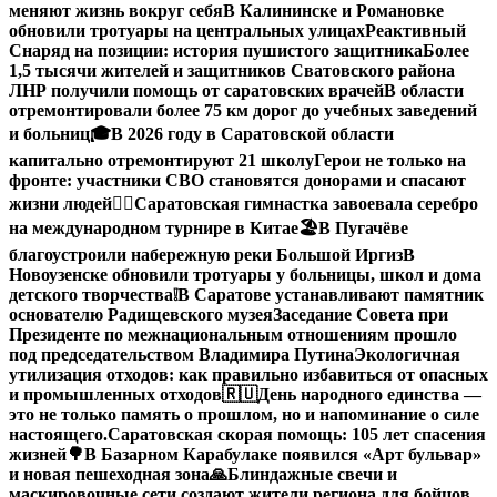
меняют жизнь вокруг себя
В Калининске и Романовке
обновили тротуары на центральных улицах
Реактивный
Снаряд на позиции: история пушистого защитника
Более
1,5 тысячи жителей и защитников Сватовского района
ЛНР получили помощь от саратовских врачей
В области
отремонтировали более 75 км дорог до учебных заведений
и больниц
🎓В 2026 году в Саратовской области
капитально отремонтируют 21 школу
Герои не только на
фронте: участники СВО становятся донорами и спасают
жизни людей
🤸‍♀️Саратовская гимнастка завоевала серебро
на международном турнире в Китае
🏖В Пугачёве
благоустроили набережную реки Большой Иргиз
В
Новоузенске обновили тротуары у больницы, школ и дома
детского творчества
❕
В Саратове устанавливают памятник
основателю Радищевского музея
Заседание Совета при
Президенте по межнациональным отношениям прошло
под председательством Владимира Путина
Экологичная
утилизация отходов: как правильно избавиться от опасных
и промышленных отходов
🇷🇺День народного единства —
это не только память о прошлом, но и напоминание о силе
настоящего.
Саратовская скорая помощь: 105 лет спасения
жизней
🌳В Базарном Карабулаке появился «Арт бульвар»
и новая пешеходная зона
🙏Блиндажные свечи и
маскировочные сети создают жители региона для бойцов