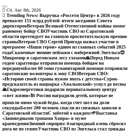
Перейти
к
Сб. Авг 8th, 2026
содержанию
Trending News:
Выручка «Россети Центр» в 2026 году
превысит 151 млрд рублей: итоги заседания Совета
директоров
Ветеран Великой Отечественной войны помог
раненому бойцу СВО
Участник СВО из Саратовской
области претендует на главную просветительскую премию
страны
Ветеран СВО Сергей Пригода назвал участие в
программе «Наши герои» одним из главных событий 2025
года
Сказочные зимние пейзажи с набережной Энгельса😍
Микромир в саратовском лесу глазами
🙏Перед Новым
годом саратовцы отправили помощь бойцам на
передовую
Более 60 тонн гуманитарной помощи отправили
саратовские волонтеры в зону СВО
Ветеран СВО:
«Историю своей страны нужно знать с детства»
Сурок-
предсказатель из нацпарка «Хвалынский» уснул до весны
🙏Гидроэнергетики подарили перинатальному центру
«свет жизни»
❗️В России наградили детей, которые не
прошли мимо чужой беды, когда счет шел на доли
секунды
Более 200 человек спасли из снежных заносов в
Саратовской области
С заботой о каждом:
🌱Выставка
«Заповедными тропами Хопра» в музее
краеведения
Зимний сюрприз: благородный олень сбросил
рога не по сезону
Участник СВО из Энгельса стал трижды