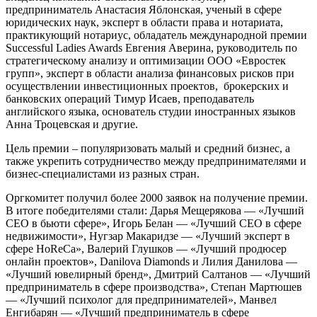
предприниматель Анастасия Яблонская, ученый в сфере
юридических наук, эксперт в области права и нотариата,
практикующий нотариус, обладатель международной премии
Successful Ladies Awards Евгения Аверина, руководитель по
стратегическому анализу и оптимизации ООО «Евростек
групп», эксперт в области анализа финансовых рисков при
осуществлении инвестиционных проектов, брокерских и
банковских операций Тимур Исаев, преподаватель
английского языка, основатель студии иностранных языков
Анна Троцевская и другие.
Цель премии – популяризовать малый и средний бизнес, а
также укрепить сотрудничество между предпринимателями и
бизнес-специалистами из разных стран.
Оргкомитет получил более 2000 заявок на получение премии.
В итоге победителями стали: Дарья Мещерякова — «Лучший
CEO в бьюти сфере», Игорь Белан — «Лучший CEO в сфере
недвижимости», Нугзар Макаридзе — «Лучший эксперт в
сфере HoReCa», Валерий Глушков — «Лучший продюсер
онлайн проектов», Danilova Diamonds и Лилия Данилова —
«Лучший ювелирный бренд», Дмитрий Салтанов — «Лучший
предприниматель в сфере производства», Степан Мартюшев
— «Лучший психолог для предпринимателей», Манвел
Енгибарян — «Лучший предприниматель в сфере