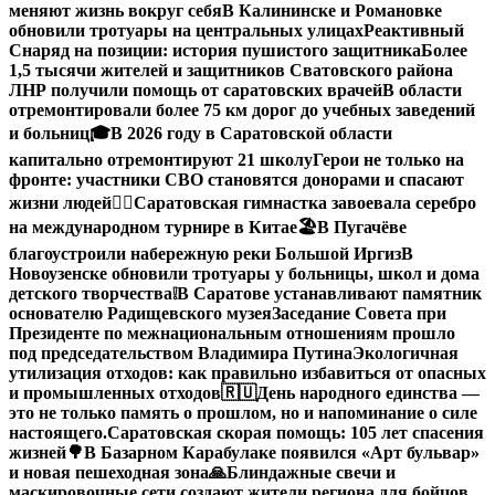
меняют жизнь вокруг себя
В Калининске и Романовке
обновили тротуары на центральных улицах
Реактивный
Снаряд на позиции: история пушистого защитника
Более
1,5 тысячи жителей и защитников Сватовского района
ЛНР получили помощь от саратовских врачей
В области
отремонтировали более 75 км дорог до учебных заведений
и больниц
🎓В 2026 году в Саратовской области
капитально отремонтируют 21 школу
Герои не только на
фронте: участники СВО становятся донорами и спасают
жизни людей
🤸‍♀️Саратовская гимнастка завоевала серебро
на международном турнире в Китае
🏖В Пугачёве
благоустроили набережную реки Большой Иргиз
В
Новоузенске обновили тротуары у больницы, школ и дома
детского творчества
❕
В Саратове устанавливают памятник
основателю Радищевского музея
Заседание Совета при
Президенте по межнациональным отношениям прошло
под председательством Владимира Путина
Экологичная
утилизация отходов: как правильно избавиться от опасных
и промышленных отходов
🇷🇺День народного единства —
это не только память о прошлом, но и напоминание о силе
настоящего.
Саратовская скорая помощь: 105 лет спасения
жизней
🌳В Базарном Карабулаке появился «Арт бульвар»
и новая пешеходная зона
🙏Блиндажные свечи и
маскировочные сети создают жители региона для бойцов