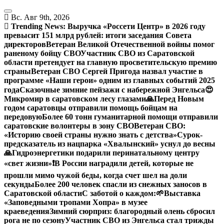
Перейти
к
Вс. Авг 9th, 2026
содержанию
Trending News:
Выручка «Россети Центр» в 2026 году
превысит 151 млрд рублей: итоги заседания Совета
директоров
Ветеран Великой Отечественной войны помог
раненому бойцу СВО
Участник СВО из Саратовской
области претендует на главную просветительскую премию
страны
Ветеран СВО Сергей Пригода назвал участие в
программе «Наши герои» одним из главных событий 2025
года
Сказочные зимние пейзажи с набережной Энгельса😍
Микромир в саратовском лесу глазами
🙏Перед Новым
годом саратовцы отправили помощь бойцам на
передовую
Более 60 тонн гуманитарной помощи отправили
саратовские волонтеры в зону СВО
Ветеран СВО:
«Историю своей страны нужно знать с детства»
Сурок-
предсказатель из нацпарка «Хвалынский» уснул до весны
🙏Гидроэнергетики подарили перинатальному центру
«свет жизни»
❗️В России наградили детей, которые не
прошли мимо чужой беды, когда счет шел на доли
секунды
Более 200 человек спасли из снежных заносов в
Саратовской области
С заботой о каждом:
🌱Выставка
«Заповедными тропами Хопра» в музее
краеведения
Зимний сюрприз: благородный олень сбросил
рога не по сезону
Участник СВО из Энгельса стал трижды