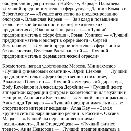
оборудования для ритейла и HoReCa», Варвара Пальгаева —
«Лучший предприниматель в сфере услуг», Даниил Комков и
Beber Agency — «Лучшее агентство по продюсированию
блогеров», Владислав Киреев — «За вклад в повышение
экологической безопасности на нефтехимических
предприятиях», Юлианна Панкратьева — «Лучший
предприниматель в сфере фэшн», Роман Хрипков — «Лучший
предприниматель и эксперт в сфере бьюти», Сергей
Лекторович — «Лучший предприниматель в сфере систем
безопасности», Вячеслав Расташанский — «Лучший
предприниматель в фармацевтической отрасли».
Кроме того, наград удостоились: Марсель Миннахмедов
«Лучший финансовый советник», Юрий Шекоян — «Лучший
предприниматель в сфере общественного питания»,
Владислав Головкин — «Лучший коммерческий директор»,
Body Revolution и Александра Дерябина — «Лучший центр
аппаратной коррекции фигуры и косметологии для мужчин и
женщин», Анастасия Кочеткова — «Лучший энергопрактик»,
Александр Тропарев — «Лучший предприниматель в сфере
спортивного интернет вещания», Anna Key — «Самая
крупная сеть по наращиванию ресниц в России», Оксана
Мацко — «Лучший эксперт по инвестициям в
недвижимость», Яна Стародубцева — «Лучший фитнес
тренер», Анна Невзорова — «Лучший предприниматель в