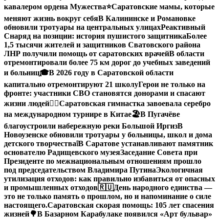
кавалером ордена Мужества
⭐️
Саратовские мамы, которые
меняют жизнь вокруг себя
В Калининске и Романовке
обновили тротуары на центральных улицах
Реактивный
Снаряд на позиции: история пушистого защитника
Более
1,5 тысячи жителей и защитников Сватовского района
ЛНР получили помощь от саратовских врачей
В области
отремонтировали более 75 км дорог до учебных заведений
и больниц
🎓В 2026 году в Саратовской области
капитально отремонтируют 21 школу
Герои не только на
фронте: участники СВО становятся донорами и спасают
жизни людей
🤸‍♀️Саратовская гимнастка завоевала серебро
на международном турнире в Китае
🏖В Пугачёве
благоустроили набережную реки Большой Иргиз
В
Новоузенске обновили тротуары у больницы, школ и дома
детского творчества
❕
В Саратове устанавливают памятник
основателю Радищевского музея
Заседание Совета при
Президенте по межнациональным отношениям прошло
под председательством Владимира Путина
Экологичная
утилизация отходов: как правильно избавиться от опасных
и промышленных отходов
🇷🇺День народного единства —
это не только память о прошлом, но и напоминание о силе
настоящего.
Саратовская скорая помощь: 105 лет спасения
жизней
🌳В Базарном Карабулаке появился «Арт бульвар»