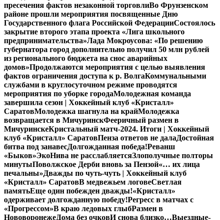
пресечения фактов незаконной торговли
Во Фрунзенском
районе прошли мероприятия посвященные Дню
Государственного флага Российской Федерации
Состоялось
закрытие второго этапа проекта «Лига школьного
предпринимательства»
Лада Мокроусова: «По решению
губернатора город дополнительно получил 50 млн рублей
из регионального бюджета на снос аварийных
домов»
Продолжаются мероприятия с целью выявления
фактов ограничения доступа к р. Волга
Коммунальными
службами в круглосуточном режиме проводятся
мероприятия по уборке города
Молодежная команда
завершила сезон | Хоккейный клуб «Кристалл»
Саратов
Молодежка шагнула на край
Молодежка
возвращается в Мичуринск
Фееричный размен в
Мичуринске
Кристальный матч-2024. Итоги | Хоккейный
клуб «Кристалл» Саратов
Пенза ответов не дала
Достойная
битва под занавес
Долгожданная победа!
Реванш
«Быков»
ЭкоНива не расслабляется
Злополучные полторы
минуты
Поволжское Дерби вновь за Пензой
«… их лица
печальны»
Дважды по чуть-чуть | Хоккейный клуб
«Кристалл» Саратов
В медвежьем логове
Светлая
память
Еще один побежден дважды!
«Кристалл»
одерживает долгожданную победу!
Регресс в матчах с
«Прогрессом»
В краю ледовых глыб
Размен в
Нововоронеже
Дома без очков
И снова близко…
Выездные-