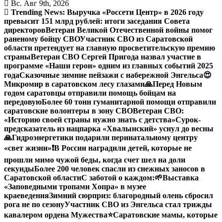
Вс. Авг 9th, 2026
Trending News:
Выручка «Россети Центр» в 2026 году
превысит 151 млрд рублей: итоги заседания Совета
директоров
Ветеран Великой Отечественной войны помог
раненому бойцу СВО
Участник СВО из Саратовской
области претендует на главную просветительскую премию
страны
Ветеран СВО Сергей Пригода назвал участие в
программе «Наши герои» одним из главных событий 2025
года
Сказочные зимние пейзажи с набережной Энгельса😍
Микромир в саратовском лесу глазами
🙏Перед Новым
годом саратовцы отправили помощь бойцам на
передовую
Более 60 тонн гуманитарной помощи отправили
саратовские волонтеры в зону СВО
Ветеран СВО:
«Историю своей страны нужно знать с детства»
Сурок-
предсказатель из нацпарка «Хвалынский» уснул до весны
🙏Гидроэнергетики подарили перинатальному центру
«свет жизни»
❗️В России наградили детей, которые не
прошли мимо чужой беды, когда счет шел на доли
секунды
Более 200 человек спасли из снежных заносов в
Саратовской области
С заботой о каждом:
🌱Выставка
«Заповедными тропами Хопра» в музее
краеведения
Зимний сюрприз: благородный олень сбросил
рога не по сезону
Участник СВО из Энгельса стал трижды
кавалером ордена Мужества
⭐️
Саратовские мамы, которые