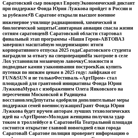
Саратовский сыр покорил Европу
Экономический диктант
при поддержке Фонда Юрия Лужкова пройдет в России и
за рубежом
⚡️В Саратове открыли высшее военное
инженерное училище радиационной, химической и
биологической защиты
Санитарная авиация спасла жизни
сотням саратовцев
В Саратовской области стартовал
финальный этап программы «Наши Герои»
АВТОВАЗ
завершил масштабную модернизацию: итоги
корпоративного отпуска 2025 года
Саратовского студента
наградили за отвагу на спецоперации
На экотропе в селе
Лох установили мозаичную лавочку
Сложности и
подводные камни узаконивания построек
Как купить
путевки по низким ценам в 2025 году: лайфхаки от
FUN&SUN и не только
Фестиваль «АртПром» стал
площадкой для грантовой инициативы Фонда Юрия
Лужкова
Мурал с изображением Олега Янковского на
пересечении Московской и Радищева
восстановлен
Депутаты одобрили дополнительные меры
поддержки семей военнослужащих
Грант Фонда Юрия
Лужкова будет вручен авторам лучших технологических
идей на «АртПроме»
Молодая женщина получила удар
током в троллейбусе в Саратове
На Театральной площади
состоится открытие главной новогодней елки города
Саратова
В Саратове полиция проверяет информацию о