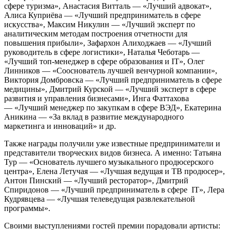
сфере туризма», Анастасия Витталь — «Лучший адвокат»,
Алиса Куприёва — «Лучший предприниматель в сфере
искусства», Максим Никулин — «Лучший эксперт по
аналитическим методам построения отчетности для
повышения прибыли», Зафархон Алиходжаев — «Лучший
руководитель в сфере логистики», Наталья Чеботарь —
«Лучший топ-менеджер в сфере образования и IT», Олег
Линников — «Сооснователь лучшей венчурной компании»,
Виктория Домбровска — «Лучший предприниматель в сфере
медицины», Дмитрий Курской — «Лучший эксперт в сфере
развития и управления бизнесами», Инга Фаттахова
— «Лучший менеджер по закупкам в сфере ВЭД», Екатерина
Аникина — «За вклад в развитие международного
маркетинга и инноваций» и др.
Также награды получили уже известные предприниматели и
представители творческих видов бизнеса. А именно: Татьяна
Тур — «Основатель лучшего музыкального продюсерского
центра», Елена Летучая — «Лучшая ведущая и ТВ продюсер»,
Антон Пинский — «Лучший ресторатор», Дмитрий
Спиридонов — «Лучший предприниматель в сфере IT», Лера
Кудрявцева — «Лучшая телеведущая развлекательной
программы».
Своими выступлениями гостей премии порадовали артисты: