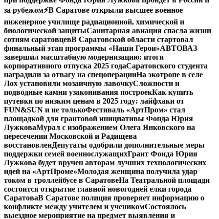
за рубежом
⚡️В Саратове открыли высшее военное
инженерное училище радиационной, химической и
биологической защиты
Санитарная авиация спасла жизни
сотням саратовцев
В Саратовской области стартовал
финальный этап программы «Наши Герои»
АВТОВАЗ
завершил масштабную модернизацию: итоги
корпоративного отпуска 2025 года
Саратовского студента
наградили за отвагу на спецоперации
На экотропе в селе
Лох установили мозаичную лавочку
Сложности и
подводные камни узаконивания построек
Как купить
путевки по низким ценам в 2025 году: лайфхаки от
FUN&SUN и не только
Фестиваль «АртПром» стал
площадкой для грантовой инициативы Фонда Юрия
Лужкова
Мурал с изображением Олега Янковского на
пересечении Московской и Радищева
восстановлен
Депутаты одобрили дополнительные меры
поддержки семей военнослужащих
Грант Фонда Юрия
Лужкова будет вручен авторам лучших технологических
идей на «АртПроме»
Молодая женщина получила удар
током в троллейбусе в Саратове
На Театральной площади
состоится открытие главной новогодней елки города
Саратова
В Саратове полиция проверяет информацию о
конфликте между учителем и учеником
Состоялось
выездное мероприятие на предмет выявления и