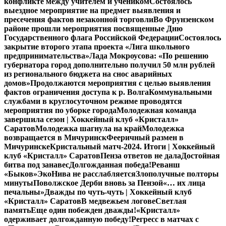
конфликте между учителем и учеником
Состоялось
выездное мероприятие на предмет выявления и
пресечения фактов незаконной торговли
Во Фрунзенском
районе прошли мероприятия посвященные Дню
Государственного флага Российской Федерации
Состоялось
закрытие второго этапа проекта «Лига школьного
предпринимательства»
Лада Мокроусова: «По решению
губернатора город дополнительно получил 50 млн рублей
из регионального бюджета на снос аварийных
домов»
Продолжаются мероприятия с целью выявления
фактов ограничения доступа к р. Волга
Коммунальными
службами в круглосуточном режиме проводятся
мероприятия по уборке города
Молодежная команда
завершила сезон | Хоккейный клуб «Кристалл»
Саратов
Молодежка шагнула на край
Молодежка
возвращается в Мичуринск
Фееричный размен в
Мичуринске
Кристальный матч-2024. Итоги | Хоккейный
клуб «Кристалл» Саратов
Пенза ответов не дала
Достойная
битва под занавес
Долгожданная победа!
Реванш
«Быков»
ЭкоНива не расслабляется
Злополучные полторы
минуты
Поволжское Дерби вновь за Пензой
«… их лица
печальны»
Дважды по чуть-чуть | Хоккейный клуб
«Кристалл» Саратов
В медвежьем логове
Светлая
память
Еще один побежден дважды!
«Кристалл»
одерживает долгожданную победу!
Регресс в матчах с