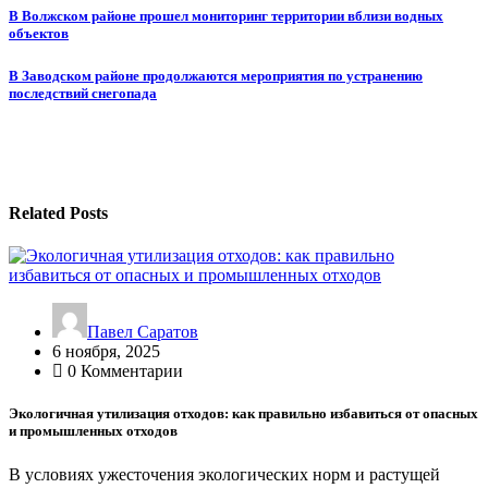
Навигация
В Волжском районе прошел мониторинг территории вблизи водных
объектов
по
записям
В Заводском районе продолжаются мероприятия по устранению
последствий снегопада
Related Posts
Павел Саратов
6 ноября, 2025
0 Комментарии
Экологичная утилизация отходов: как правильно избавиться от опасных
и промышленных отходов
В условиях ужесточения экологических норм и растущей