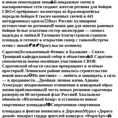
и новая пешеходная зона
🙏Блиндажные свечи и
маскировочные сети создают жители региона для бойцов
СВО
«Серебряные» волонтеры из Красноармейска
передали бойцам 8 тысяч окопных свечей и 443
антидроновых одеяла
🍞Вкус России: кулинарное
путешествие по регионам
В наши дни для многих раненых
бойцов белые платочки сестер милосердия — символ
надежды и любви.
В Татищеве благоустроили главную
площадь и готовят к открытию сквер с танком
Встреча
осени с зимой🍂❄️
🍂Прогулка по осеннему
Саратову
Белокаменный Феникс в Балакове – Свято-
Троицкий кафедральный собор в объективе
🙏В Саратове
увековечили имена погибших участников СВО
В
Саратовской области свалки превращают в зелёные
просторы
В Ленинском районе началось строительство
новой школы
🐶Их инстинкт — любить и защищать, а сила
— в преданности…
Двойная личная жизнь Аднана
Ахмедзаде: неоднозначные отношения и шикарный образ
жизни приближенных
В честь новых регионов саратовцы
развернули 80-метровый флаг России
В Хвалынске
обновили «Яблочный базар» и установили новые
спортивные площадки
❗️
⚽️Современная спортивная
площадка и фонтан появились в Дергачах
Мурал «Дорога
домой» покорил сердца зрителей конкурса «ФормАрт»
🧀