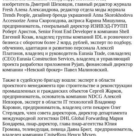
изобретатель Дмитрий Шеховцов, главный редактор журнала
Fresh Алена Александрова, редактор отдела моды журнала
Trends People, дизайнер бренда украшений Anna Skorokhodova
Accessorize Анна Скороходова, актриса Карина Мишулина,
предприниматель, генеральный директор ИЗИВЭД-ГРУПП
Роберт Аристов, Senior Front End Developer в компании Shell
Евгений Козак, владелец группы компаний IDL и розничного
бизнеса с оборотом более 2 млрд. рублей, эксперт по подбору,
обучению, адаптации и развитию персонала Алексей
Платонов, владелец и руководитель Eurasia Trade, совладелец
(CEO) Eurasia Construction Services, владелец и управляющий
проекта разработки приложения Pyjam, финансовый директор
компании «Невский брокер» Павел Малиновский.
Также в судейскую бригаду вошли: эксперт в области
проектного менеджмента при строительстве и реконструкции
промышленных и гражданских объектов Сергей Жарков,
предприниматель, основатель компании NDCG Алексей
Невзоров, эксперт в области IT технологий Владимир
Коровин, предприниматель, владелец сети пекарен Олег
Стерлядев, член совета директоров, директор департамента
международной логистики DHL Global Forwarding Мария
Бондарева, пиар-директор, глава пиар-агентства Юлия
Громова, телеведущая, певица Даяна Брют, предприниматель,
владелец компании CruiseRuss Ненси Мухер,