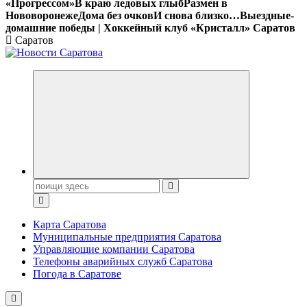
«Прогрессом»
В краю ледовых глыб
Размен в
Нововоронеже
Дома без очков
И снова близко…
Выездные-
домашние победы | Хоккейный клуб «Кристалл» Саратов
Саратов
Поиск:
Карта Саратова
Муниципальные предприятия Саратова
Управляющие компании Саратова
Телефоны аварийных служб Саратова
Погода в Саратове