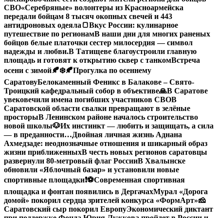
СВО
«Серебряные» волонтеры из Красноармейска
передали бойцам 8 тысяч окопных свечей и 443
антидроновых одеяла
🍞Вкус России: кулинарное
путешествие по регионам
В наши дни для многих раненых
бойцов белые платочки сестер милосердия — символ
надежды и любви.
В Татищеве благоустроили главную
площадь и готовят к открытию сквер с танком
Встреча
осени с зимой🍂❄️
🍂Прогулка по осеннему
Саратову
Белокаменный Феникс в Балакове – Свято-
Троицкий кафедральный собор в объективе
🙏В Саратове
увековечили имена погибших участников СВО
В
Саратовской области свалки превращают в зелёные
просторы
В Ленинском районе началось строительство
новой школы
🐶Их инстинкт — любить и защищать, а сила
— в преданности…
Двойная личная жизнь Аднана
Ахмедзаде: неоднозначные отношения и шикарный образ
жизни приближенных
В честь новых регионов саратовцы
развернули 80-метровый флаг России
В Хвалынске
обновили «Яблочный базар» и установили новые
спортивные площадки
❗️
⚽️Современная спортивная
площадка и фонтан появились в Дергачах
Мурал «Дорога
домой» покорил сердца зрителей конкурса «ФормАрт»
🧀
Саратовский сыр покорил Европу
Экономический диктант
при поддержке Фонда Юрия Лужкова пройдет в России и