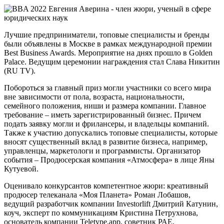
Лучшие предприниматели, топовые специалисты и бренды
были объявлены в Москве в рамках международной премии
Best Business Awards. Мероприятие на днях прошло в Golden
Palace. Ведущим церемонии награждения стал Слава Никитин
(RU TV).
Побороться за главный приз могли участники со всего мира
вне зависимости от пола, возраста, национальности,
семейного положения, ниши и размера компании. Главное
требование – иметь зарегистрированный бизнес. Причем
подать заявку могли и фрилансеры, и владельцы компаний.
Также к участию допускались топовые специалисты, которые
вносят существенный вклад в развитие бизнеса, например,
управленцы, маркетологи и программисты. Организатор
события – Продюсерская компания «Атмосфера» в лице Яны
Кутуевой.
Оценивало конкурсантов компетентное жюри: креативный
продюсер телеканала «Моя Планета» Роман Лобашов,
ведущий разработчик компании Investorlift Дмитрий Катунин,
коуч, эксперт по коммуникациям Кристина Петрухнова,
основатель компании Teletype.app, советник РАЕ,