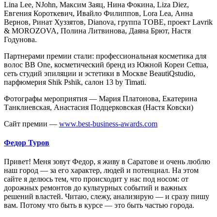
Lina Lee, NJohn, Максим Заяц, Нина Фокина, Liza Diez,
Евгения Короткевич, Ивайло Филиппов, Lora Lea, Анна
Вернов, Ринат Хуззятов, Dianova, группа TOBE, проект Lavrik
& MOROZOVA, Полина Литвинова, Даяна Брют, Настя
Годунова.
Партнерами премии стали: профессиональная косметика для
волос BB One, косметический бренд из Южной Кореи Cettua,
сеть студий эпиляции и эстетики в Москве BeautiQstudio,
парфюмерия Shik Pshik, салон 13 by Timati.
Фотографы мероприятия — Мария Платонова, Екатерина
Танклиевская, Анастасия Подцерковская (Настя Ковски)
Сайт премии —
www.best-business-awards.com
Федор Туров
Привет! Меня зовут Федор, я живу в Саратове и очень люблю
наш город — за его характер, людей и потенциал. На этом
сайте я делюсь тем, что происходит у нас под носом: от
дорожных ремонтов до культурных событий и важных
решений властей. Читаю, слежу, анализирую — и сразу пишу
вам. Потому что быть в курсе — это быть частью города.