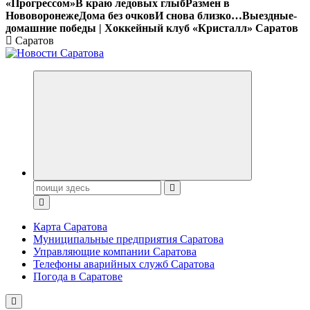
«Прогрессом»
В краю ледовых глыб
Размен в
Нововоронеже
Дома без очков
И снова близко…
Выездные-
домашние победы | Хоккейный клуб «Кристалл» Саратов
Саратов
Поиск:
Карта Саратова
Муниципальные предприятия Саратова
Управляющие компании Саратова
Телефоны аварийных служб Саратова
Погода в Саратове