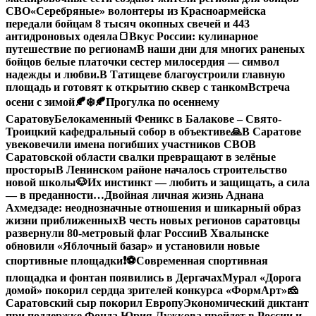
СВО
«Серебряные» волонтеры из Красноармейска
передали бойцам 8 тысяч окопных свечей и 443
антидроновых одеяла
🍞Вкус России: кулинарное
путешествие по регионам
В наши дни для многих раненых
бойцов белые платочки сестер милосердия — символ
надежды и любви.
В Татищеве благоустроили главную
площадь и готовят к открытию сквер с танком
Встреча
осени с зимой🍂❄️
🍂Прогулка по осеннему
Саратову
Белокаменный Феникс в Балакове – Свято-
Троицкий кафедральный собор в объективе
🙏В Саратове
увековечили имена погибших участников СВО
В
Саратовской области свалки превращают в зелёные
просторы
В Ленинском районе началось строительство
новой школы
🐶Их инстинкт — любить и защищать, а сила
— в преданности…
Двойная личная жизнь Аднана
Ахмедзаде: неоднозначные отношения и шикарный образ
жизни приближенных
В честь новых регионов саратовцы
развернули 80-метровый флаг России
В Хвалынске
обновили «Яблочный базар» и установили новые
спортивные площадки
❗️
⚽️Современная спортивная
площадка и фонтан появились в Дергачах
Мурал «Дорога
домой» покорил сердца зрителей конкурса «ФормАрт»
🧀
Саратовский сыр покорил Европу
Экономический диктант
при поддержке Фонда Юрия Лужкова пройдет в России и