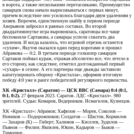
в ворота, а также несколькими перетасовками. Преимущество
самарцев снова начало вырисовываться с первых минут,
причем вследствие оно усилилось благодаря двум удалениям у
хозяев. Впрочем, единственную шайбу в первом периоде
Аверьянов забросил в равных составах. Во второй
двадцатиминутке игра выровнялась, саратовцы все чаще
беспокоили Сартакова, а самарцы успели схватить два
удаления. И когда казалось, что игровой отрезок останется
«сухим», Якутов оказался один перед воротами и прошил
Абрамова — 0:2. В третьем периоде голкипер самарцев
Сартаков поймал кураж, отражая абсолютно все, что летело в
его сторону, как следствие, отметил долгожданный первый
«сухарь» в сезоне. А его партнеры еще дважды заставили
капитулировать оборону «Кристалла», оформив итоговую
победу 4:0 уже в ранге победителей регулярного первенства.
ХК «Кристалл» (Саратов) — ЦСК ВВС (Самара) 0:4 (0:1,
0:1, 0:2).
27 февраля 2023. Саратов. ЛДС «Кристалл». 980
зрителей. Судьи: Комаров, Ведерников. Исмагилов, Кузнецов.
ХК «Кристалл»: Абрамов; Хафизов — Морев, Соколов —
Новиков — Подорожников; Солдатов — Шастов, Кормилов
— Захаров (К) — Гиберт; Халимов — Киселев, Зудилов —
Пьянов — Филин; Яковлев, Юкин, Кадыров — Быков —
Тимошин.