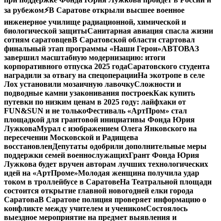
за рубежом
⚡️В Саратове открыли высшее военное
инженерное училище радиационной, химической и
биологической защиты
Санитарная авиация спасла жизни
сотням саратовцев
В Саратовской области стартовал
финальный этап программы «Наши Герои»
АВТОВАЗ
завершил масштабную модернизацию: итоги
корпоративного отпуска 2025 года
Саратовского студента
наградили за отвагу на спецоперации
На экотропе в селе
Лох установили мозаичную лавочку
Сложности и
подводные камни узаконивания построек
Как купить
путевки по низким ценам в 2025 году: лайфхаки от
FUN&SUN и не только
Фестиваль «АртПром» стал
площадкой для грантовой инициативы Фонда Юрия
Лужкова
Мурал с изображением Олега Янковского на
пересечении Московской и Радищева
восстановлен
Депутаты одобрили дополнительные меры
поддержки семей военнослужащих
Грант Фонда Юрия
Лужкова будет вручен авторам лучших технологических
идей на «АртПроме»
Молодая женщина получила удар
током в троллейбусе в Саратове
На Театральной площади
состоится открытие главной новогодней елки города
Саратова
В Саратове полиция проверяет информацию о
конфликте между учителем и учеником
Состоялось
выездное мероприятие на предмет выявления и