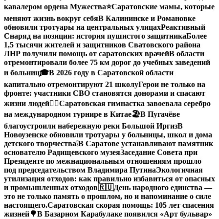
кавалером ордена Мужества
⭐️
Саратовские мамы, которые
меняют жизнь вокруг себя
В Калининске и Романовке
обновили тротуары на центральных улицах
Реактивный
Снаряд на позиции: история пушистого защитника
Более
1,5 тысячи жителей и защитников Сватовского района
ЛНР получили помощь от саратовских врачей
В области
отремонтировали более 75 км дорог до учебных заведений
и больниц
🎓В 2026 году в Саратовской области
капитально отремонтируют 21 школу
Герои не только на
фронте: участники СВО становятся донорами и спасают
жизни людей
🤸‍♀️Саратовская гимнастка завоевала серебро
на международном турнире в Китае
🏖В Пугачёве
благоустроили набережную реки Большой Иргиз
В
Новоузенске обновили тротуары у больницы, школ и дома
детского творчества
❕
В Саратове устанавливают памятник
основателю Радищевского музея
Заседание Совета при
Президенте по межнациональным отношениям прошло
под председательством Владимира Путина
Экологичная
утилизация отходов: как правильно избавиться от опасных
и промышленных отходов
🇷🇺День народного единства —
это не только память о прошлом, но и напоминание о силе
настоящего.
Саратовская скорая помощь: 105 лет спасения
жизней
🌳В Базарном Карабулаке появился «Арт бульвар»