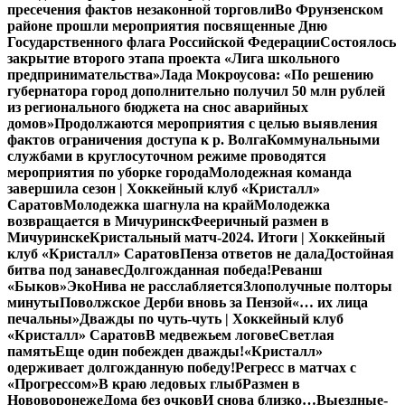
пресечения фактов незаконной торговли
Во Фрунзенском
районе прошли мероприятия посвященные Дню
Государственного флага Российской Федерации
Состоялось
закрытие второго этапа проекта «Лига школьного
предпринимательства»
Лада Мокроусова: «По решению
губернатора город дополнительно получил 50 млн рублей
из регионального бюджета на снос аварийных
домов»
Продолжаются мероприятия с целью выявления
фактов ограничения доступа к р. Волга
Коммунальными
службами в круглосуточном режиме проводятся
мероприятия по уборке города
Молодежная команда
завершила сезон | Хоккейный клуб «Кристалл»
Саратов
Молодежка шагнула на край
Молодежка
возвращается в Мичуринск
Фееричный размен в
Мичуринске
Кристальный матч-2024. Итоги | Хоккейный
клуб «Кристалл» Саратов
Пенза ответов не дала
Достойная
битва под занавес
Долгожданная победа!
Реванш
«Быков»
ЭкоНива не расслабляется
Злополучные полторы
минуты
Поволжское Дерби вновь за Пензой
«… их лица
печальны»
Дважды по чуть-чуть | Хоккейный клуб
«Кристалл» Саратов
В медвежьем логове
Светлая
память
Еще один побежден дважды!
«Кристалл»
одерживает долгожданную победу!
Регресс в матчах с
«Прогрессом»
В краю ледовых глыб
Размен в
Нововоронеже
Дома без очков
И снова близко…
Выездные-