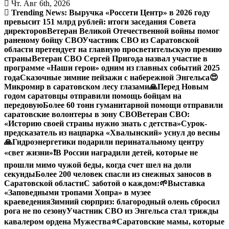
Чт. Авг 6th, 2026
Trending News:
Выручка «Россети Центр» в 2026 году
превысит 151 млрд рублей: итоги заседания Совета
директоров
Ветеран Великой Отечественной войны помог
раненому бойцу СВО
Участник СВО из Саратовской
области претендует на главную просветительскую премию
страны
Ветеран СВО Сергей Пригода назвал участие в
программе «Наши герои» одним из главных событий 2025
года
Сказочные зимние пейзажи с набережной Энгельса😍
Микромир в саратовском лесу глазами
🙏Перед Новым
годом саратовцы отправили помощь бойцам на
передовую
Более 60 тонн гуманитарной помощи отправили
саратовские волонтеры в зону СВО
Ветеран СВО:
«Историю своей страны нужно знать с детства»
Сурок-
предсказатель из нацпарка «Хвалынский» уснул до весны
🙏Гидроэнергетики подарили перинатальному центру
«свет жизни»
❗️В России наградили детей, которые не
прошли мимо чужой беды, когда счет шел на доли
секунды
Более 200 человек спасли из снежных заносов в
Саратовской области
С заботой о каждом:
🌱Выставка
«Заповедными тропами Хопра» в музее
краеведения
Зимний сюрприз: благородный олень сбросил
рога не по сезону
Участник СВО из Энгельса стал трижды
кавалером ордена Мужества
⭐️
Саратовские мамы, которые