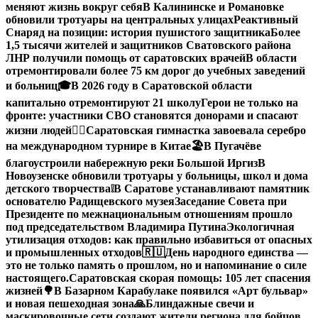
меняют жизнь вокруг себя
В Калининске и Романовке
обновили тротуары на центральных улицах
Реактивный
Снаряд на позиции: история пушистого защитника
Более
1,5 тысячи жителей и защитников Сватовского района
ЛНР получили помощь от саратовских врачей
В области
отремонтировали более 75 км дорог до учебных заведений
и больниц
🎓В 2026 году в Саратовской области
капитально отремонтируют 21 школу
Герои не только на
фронте: участники СВО становятся донорами и спасают
жизни людей
🤸‍♀️Саратовская гимнастка завоевала серебро
на международном турнире в Китае
🏖В Пугачёве
благоустроили набережную реки Большой Иргиз
В
Новоузенске обновили тротуары у больницы, школ и дома
детского творчества
❕
В Саратове устанавливают памятник
основателю Радищевского музея
Заседание Совета при
Президенте по межнациональным отношениям прошло
под председательством Владимира Путина
Экологичная
утилизация отходов: как правильно избавиться от опасных
и промышленных отходов
🇷🇺День народного единства —
это не только память о прошлом, но и напоминание о силе
настоящего.
Саратовская скорая помощь: 105 лет спасения
жизней
🌳В Базарном Карабулаке появился «Арт бульвар»
и новая пешеходная зона
🙏Блиндажные свечи и
маскировочные сети создают жители региона для бойцов