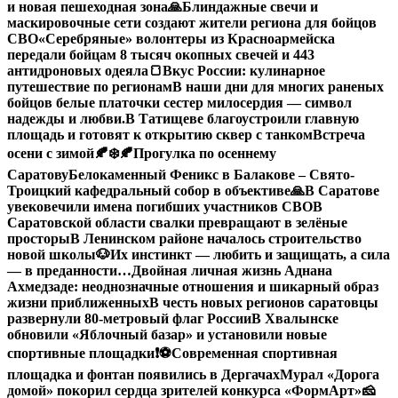
и новая пешеходная зона
🙏Блиндажные свечи и
маскировочные сети создают жители региона для бойцов
СВО
«Серебряные» волонтеры из Красноармейска
передали бойцам 8 тысяч окопных свечей и 443
антидроновых одеяла
🍞Вкус России: кулинарное
путешествие по регионам
В наши дни для многих раненых
бойцов белые платочки сестер милосердия — символ
надежды и любви.
В Татищеве благоустроили главную
площадь и готовят к открытию сквер с танком
Встреча
осени с зимой🍂❄️
🍂Прогулка по осеннему
Саратову
Белокаменный Феникс в Балакове – Свято-
Троицкий кафедральный собор в объективе
🙏В Саратове
увековечили имена погибших участников СВО
В
Саратовской области свалки превращают в зелёные
просторы
В Ленинском районе началось строительство
новой школы
🐶Их инстинкт — любить и защищать, а сила
— в преданности…
Двойная личная жизнь Аднана
Ахмедзаде: неоднозначные отношения и шикарный образ
жизни приближенных
В честь новых регионов саратовцы
развернули 80-метровый флаг России
В Хвалынске
обновили «Яблочный базар» и установили новые
спортивные площадки
❗️
⚽️Современная спортивная
площадка и фонтан появились в Дергачах
Мурал «Дорога
домой» покорил сердца зрителей конкурса «ФормАрт»
🧀