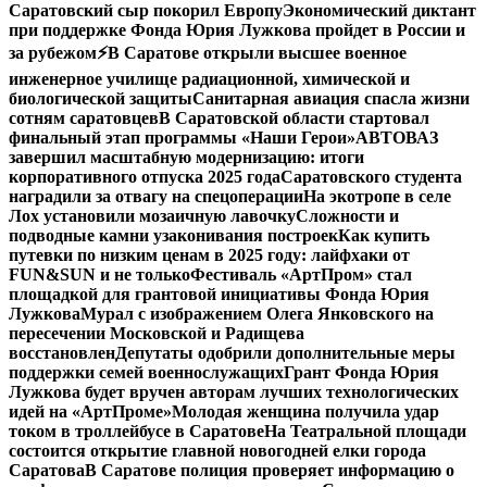
Саратовский сыр покорил Европу
Экономический диктант
при поддержке Фонда Юрия Лужкова пройдет в России и
за рубежом
⚡️В Саратове открыли высшее военное
инженерное училище радиационной, химической и
биологической защиты
Санитарная авиация спасла жизни
сотням саратовцев
В Саратовской области стартовал
финальный этап программы «Наши Герои»
АВТОВАЗ
завершил масштабную модернизацию: итоги
корпоративного отпуска 2025 года
Саратовского студента
наградили за отвагу на спецоперации
На экотропе в селе
Лох установили мозаичную лавочку
Сложности и
подводные камни узаконивания построек
Как купить
путевки по низким ценам в 2025 году: лайфхаки от
FUN&SUN и не только
Фестиваль «АртПром» стал
площадкой для грантовой инициативы Фонда Юрия
Лужкова
Мурал с изображением Олега Янковского на
пересечении Московской и Радищева
восстановлен
Депутаты одобрили дополнительные меры
поддержки семей военнослужащих
Грант Фонда Юрия
Лужкова будет вручен авторам лучших технологических
идей на «АртПроме»
Молодая женщина получила удар
током в троллейбусе в Саратове
На Театральной площади
состоится открытие главной новогодней елки города
Саратова
В Саратове полиция проверяет информацию о