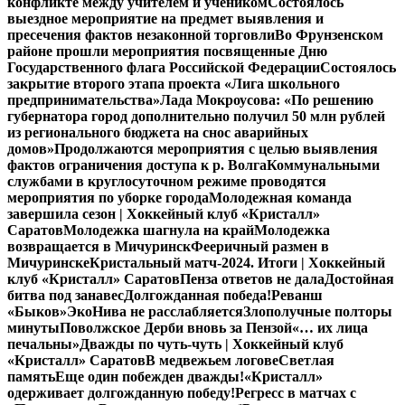
конфликте между учителем и учеником
Состоялось
выездное мероприятие на предмет выявления и
пресечения фактов незаконной торговли
Во Фрунзенском
районе прошли мероприятия посвященные Дню
Государственного флага Российской Федерации
Состоялось
закрытие второго этапа проекта «Лига школьного
предпринимательства»
Лада Мокроусова: «По решению
губернатора город дополнительно получил 50 млн рублей
из регионального бюджета на снос аварийных
домов»
Продолжаются мероприятия с целью выявления
фактов ограничения доступа к р. Волга
Коммунальными
службами в круглосуточном режиме проводятся
мероприятия по уборке города
Молодежная команда
завершила сезон | Хоккейный клуб «Кристалл»
Саратов
Молодежка шагнула на край
Молодежка
возвращается в Мичуринск
Фееричный размен в
Мичуринске
Кристальный матч-2024. Итоги | Хоккейный
клуб «Кристалл» Саратов
Пенза ответов не дала
Достойная
битва под занавес
Долгожданная победа!
Реванш
«Быков»
ЭкоНива не расслабляется
Злополучные полторы
минуты
Поволжское Дерби вновь за Пензой
«… их лица
печальны»
Дважды по чуть-чуть | Хоккейный клуб
«Кристалл» Саратов
В медвежьем логове
Светлая
память
Еще один побежден дважды!
«Кристалл»
одерживает долгожданную победу!
Регресс в матчах с