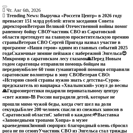
Перейти
к
Чт. Авг 6th, 2026
содержанию
Trending News:
Выручка «Россети Центр» в 2026 году
превысит 151 млрд рублей: итоги заседания Совета
директоров
Ветеран Великой Отечественной войны помог
раненому бойцу СВО
Участник СВО из Саратовской
области претендует на главную просветительскую премию
страны
Ветеран СВО Сергей Пригода назвал участие в
программе «Наши герои» одним из главных событий 2025
года
Сказочные зимние пейзажи с набережной Энгельса😍
Микромир в саратовском лесу глазами
🙏Перед Новым
годом саратовцы отправили помощь бойцам на
передовую
Более 60 тонн гуманитарной помощи отправили
саратовские волонтеры в зону СВО
Ветеран СВО:
«Историю своей страны нужно знать с детства»
Сурок-
предсказатель из нацпарка «Хвалынский» уснул до весны
🙏Гидроэнергетики подарили перинатальному центру
«свет жизни»
❗️В России наградили детей, которые не
прошли мимо чужой беды, когда счет шел на доли
секунды
Более 200 человек спасли из снежных заносов в
Саратовской области
С заботой о каждом:
🌱Выставка
«Заповедными тропами Хопра» в музее
краеведения
Зимний сюрприз: благородный олень сбросил
рога не по сезону
Участник СВО из Энгельса стал трижды