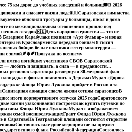
ее 75 км дорог до учебных заведений и больниц
🎓В 2026
 донорами и спасают жизни людей
🤸‍♀️Саратовская гимнастка
воузенске обновили тротуары у больницы, школ и дома
денте по межнациональным отношениям прошло под
ышленных отходов
🇷🇺День народного единства — это не
В Базарном Карабулаке появился «Арт бульвар» и новая
нтеры из Красноармейска передали бойцам 8 тысяч
раненых бойцов белые платочки сестер милосердия —
ни с зимой🍂❄️
🍂Прогулка по осеннему
или имена погибших участников СВО
В Саратовской
кт — любить и защищать, а сила — в преданности…
овых регионов саратовцы развернули 80-метровый флаг
 площадка и фонтан появились в Дергачах
Мурал «Дорога
оддержке Фонда Юрия Лужкова пройдет в России и за
ы
Санитарная авиация спасла жизни сотням саратовцев
В
: итоги корпоративного отпуска 2025 года
Саратовского
дные камни узаконивания построек
Как купить путевки по
нициативы Фонда Юрия Лужкова
Мурал с изображением
ержки семей военнослужащих
Грант Фонда Юрия Лужкова
е в Саратове
На Театральной площади состоится открытие
чеником
Состоялось выездное мероприятие на предмет
сударственного флага Российской Федерации
Состоялось