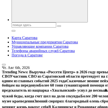
Поиск:
Карта Саратова
Муниципальные предприятия Саратова
Управляющие компании Саратова
Телефоны аварийных служб Саратова
Погода в Саратове
Чт. Авг 6th, 2026
Trending News:
Выручка «Россети Центр» в 2026 году превы
СВО
Участник СВО из Саратовской области претендует на
одним из главных событий 2025 года
Сказочные зимние пейз
бойцам на передовую
Более 60 тонн гуманитарной помощи о
предсказатель из нацпарка «Хвалынский» уснул до весны
🙏
чужой беды, когда счет шел на доли секунды
Более 200 чело
музее краеведения
Зимний сюрприз: благородный олень сброс
меняют жизнь вокруг себя
В Калининске и Романовке обнов