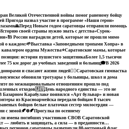
еран Великой Отечественной войны помог раненому бойцу
й Пригода назвал участие в программе «Наши герои»
глазами
🙏Перед Новым годом саратовцы отправили помощь
Историю своей страны нужно знать с детства»
Сурок-
зни»
❗️В России наградили детей, которые не прошли мимо
ой о каждом:
🌱Выставка «Заповедными тропами Хопра» в
 кавалером ордена Мужества
⭐️
Саратовские мамы, которые
 позиции: история пушистого защитника
Более 1,5 тысячи
ее 75 км дорог до учебных заведений и больниц
🎓В 2026
 донорами и спасают жизни людей
🤸‍♀️Саратовская гимнастка
воузенске обновили тротуары у больницы, школ и дома
денте по межнациональным отношениям прошло под
ышленных отходов
🇷🇺День народного единства — это не
В Базарном Карабулаке появился «Арт бульвар» и новая
нтеры из Красноармейска передали бойцам 8 тысяч
раненых бойцов белые платочки сестер милосердия —
ни с зимой🍂❄️
🍂Прогулка по осеннему
или имена погибших участников СВО
В Саратовской
кт — любить и защищать, а сила — в преданности…
овых регионов саратовцы развернули 80-метровый флаг