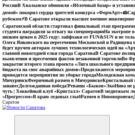
России
В Хвалынске обновили «Яблочный базар» и устано
домой» покорил сердца зрителей конкурса «ФормАрт»
🧀Са
рубежом
⚡️В Саратове открыли высшее военное инженерное
Саратовской области стартовал финальный этап програм
студента наградили за отвагу на спецоперации
На экотропе в
низким ценам в 2025 году: лайфхаки от FUN&SUN и не толь
Олега Янковского на пересечении Московской и Радищева 
будет вручен авторам лучших технологических идей на «А
главной новогодней елки города Саратова
В Саратове полиц
выявления и пресечения фактов незаконной торговли
Во Фр
закрытие второго этапа проекта «Лига школьного предпри
бюджета на снос аварийных домов»
Продолжаются мероприят
проводятся мероприятия по уборке города
Молодежная кома
Мичуринск
Фееричный размен в Мичуринске
Кристальный м
занавес
Долгожданная победа!
Реванш «Быков»
ЭкоНива не 
чуть | Хоккейный клуб «Кристалл» Саратов
В медвежьем ло
«Прогрессом»
В краю ледовых глыб
Размен в Нововоронеже
Саратов