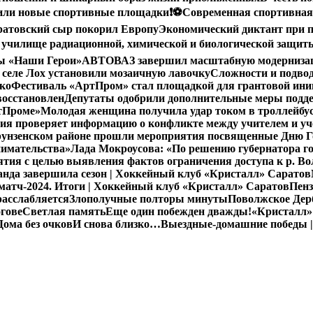
вили новые спортивные площадки
❗️
⚽️Современная спортивная
ратовский сыр покорил Европу
Экономический диктант при п
 училище радиационной, химической и биологической защит
мы «Наши Герои»
АВТОВАЗ завершил масштабную модернизацию
 селе Лох установили мозаичную лавочку
Сложности и подво
ко
Фестиваль «АртПром» стал площадкой для грантовой и
восстановлен
Депутаты одобрили дополнительные меры подд
ртПроме»
Молодая женщина получила удар током в троллейбус
ия проверяет информацию о конфликте между учителем и у
унзенском районе прошли мероприятия посвященные Дню Го
нимательства»
Лада Мокроусова: «По решению губернатора го
ия с целью выявления фактов ограничения доступа к р. Во
нда завершила сезон | Хоккейный клуб «Кристалл» Саратов
атч-2024. Итоги | Хоккейный клуб «Кристалл» Саратов
Пенз
расслабляется
Злополучные полторы минуты
Поволжское Дерб
гове
Светлая память
Еще один побежден дважды!
«Кристалл»
Дома без очков
И снова близко…
Выездные-домашние победы |