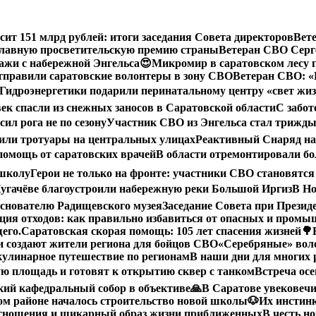
сит 151 млрд рублей: итоги заседания Совета директоров
Вет
 главную просветительскую премию страны
Ветеран СВО Серге
ажи с набережной Энгельса😍
Микромир в саратовском лесу 
тправили саратовские волонтеры в зону СВО
Ветеран СВО: «
Гидроэнергетики подарили перинатальному центру «свет жи
век спасли из снежных заносов в Саратовской области
С забот
ил рога не по сезону
Участник СВО из Энгельса стал трижды
или тротуары на центральных улицах
Реактивный Снаряд на
помощь от саратовских врачей
В области отремонтировали бол
 школу
Герои не только на фронте: участники СВО становятся
угачёве благоустроили набережную реки Большой Иргиз
В Но
снователю Радищевского музея
Заседание Совета при Прези
ция отходов: как правильно избавиться от опасных и пром
его.
Саратовская скорая помощь: 105 лет спасения жизней
🌳
 создают жители региона для бойцов СВО
«Серебряные» воло
кулинарное путешествие по регионам
В наши дни для многих 
ю площадь и готовят к открытию сквер с танком
Встреча осе
ий кафедральный собор в объективе
🙏В Саратове увековеч
ом районе началось строительство новой школы
🐶Их инстин
отношения и шикарный образ жизни приближенных
В честь н