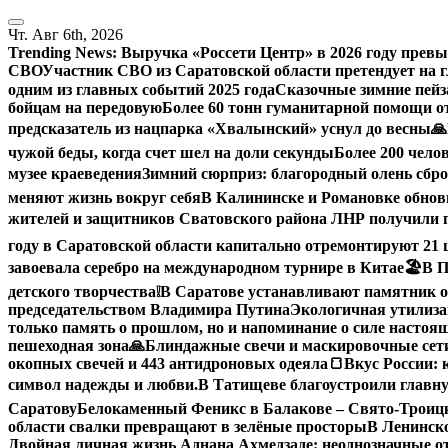
Перейти
к
Чт. Авг 6th, 2026
содержанию
Trending News:
Выручка «Россети Центр» в 2026 году превы
СВО
Участник СВО из Саратовской области претендует на
одним из главных событий 2025 года
Сказочные зимние пейз
бойцам на передовую
Более 60 тонн гуманитарной помощи о
предсказатель из нацпарка «Хвалынский» уснул до весны
🙏
чужой беды, когда счет шел на доли секунды
Более 200 чело
музее краеведения
Зимний сюрприз: благородный олень сброс
меняют жизнь вокруг себя
В Калининске и Романовке обнов
жителей и защитников Сватовского района ЛНР получили 
году в Саратовской области капитально отремонтируют 21
завоевала серебро на международном турнире в Китае
🏖В П
детского творчества
❕
В Саратове устанавливают памятник о
председательством Владимира Путина
Экологичная утилиза
только память о прошлом, но и напоминание о силе настоящ
пешеходная зона
🙏Блиндажные свечи и маскировочные сети
окопных свечей и 443 антидроновых одеяла
🍞Вкус России: 
символ надежды и любви.
В Татищеве благоустроили главну
Саратову
Белокаменный Феникс в Балакове – Свято-Троицк
области свалки превращают в зелёные просторы
В Ленинск
Двойная личная жизнь Аднана Ахмедзаде: неоднозначные 