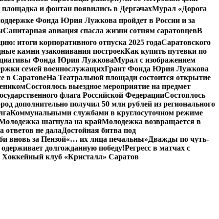
 площадка и фонтан появились в Дергачах
Мурал «Дорога
оддержке Фонда Юрия Лужкова пройдет в России и за
ы
Санитарная авиация спасла жизни сотням саратовцев
В
: итоги корпоративного отпуска 2025 года
Саратовского
дные камни узаконивания построек
Как купить путевки по
нициативы Фонда Юрия Лужкова
Мурал с изображением
ержки семей военнослужащих
Грант Фонда Юрия Лужкова
е в Саратове
На Театральной площади состоится открытие
чеником
Состоялось выездное мероприятие на предмет
сударственного флага Российской Федерации
Состоялось
род дополнительно получил 50 млн рублей из регионального
лга
Коммунальными службами в круглосуточном режиме
Молодежка шагнула на край
Молодежка возвращается в
а ответов не дала
Достойная битва под
и вновь за Пензой
«… их лица печальны»
Дважды по чуть-
 одерживает долгожданную победу!
Регресс в матчах с
 Хоккейный клуб «Кристалл» Саратов