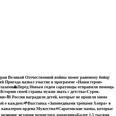
еран Великой Отечественной войны помог раненому бойцу
й Пригода назвал участие в программе «Наши герои»
глазами
🙏Перед Новым годом саратовцы отправили помощь
Историю своей страны нужно знать с детства»
Сурок-
зни»
❗️В России наградили детей, которые не прошли мимо
ой о каждом:
🌱Выставка «Заповедными тропами Хопра» в
 кавалером ордена Мужества
⭐️
Саратовские мамы, которые
 позиции: история пушистого защитника
Более 1,5 тысячи