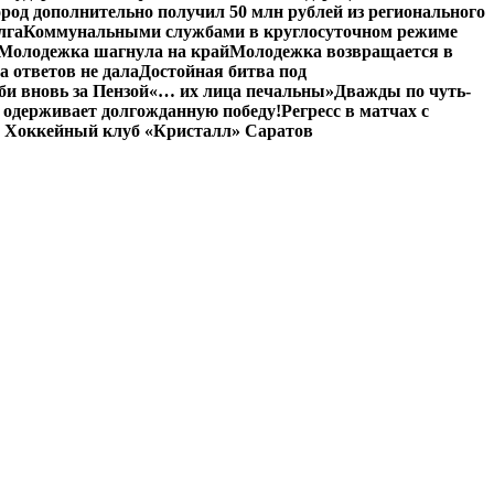
род дополнительно получил 50 млн рублей из регионального
лга
Коммунальными службами в круглосуточном режиме
Молодежка шагнула на край
Молодежка возвращается в
а ответов не дала
Достойная битва под
и вновь за Пензой
«… их лица печальны»
Дважды по чуть-
 одерживает долгожданную победу!
Регресс в матчах с
 Хоккейный клуб «Кристалл» Саратов