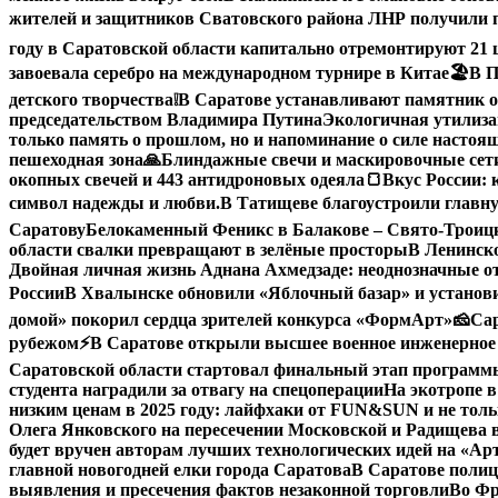
жителей и защитников Сватовского района ЛНР получили 
году в Саратовской области капитально отремонтируют 21
завоевала серебро на международном турнире в Китае
🏖В П
детского творчества
❕
В Саратове устанавливают памятник о
председательством Владимира Путина
Экологичная утилиза
только память о прошлом, но и напоминание о силе настоящ
пешеходная зона
🙏Блиндажные свечи и маскировочные сети
окопных свечей и 443 антидроновых одеяла
🍞Вкус России: 
символ надежды и любви.
В Татищеве благоустроили главну
Саратову
Белокаменный Феникс в Балакове – Свято-Троицк
области свалки превращают в зелёные просторы
В Ленинск
Двойная личная жизнь Аднана Ахмедзаде: неоднозначные 
России
В Хвалынске обновили «Яблочный базар» и устано
домой» покорил сердца зрителей конкурса «ФормАрт»
🧀Са
рубежом
⚡️В Саратове открыли высшее военное инженерное
Саратовской области стартовал финальный этап програм
студента наградили за отвагу на спецоперации
На экотропе в
низким ценам в 2025 году: лайфхаки от FUN&SUN и не толь
Олега Янковского на пересечении Московской и Радищева 
будет вручен авторам лучших технологических идей на «А
главной новогодней елки города Саратова
В Саратове полиц
выявления и пресечения фактов незаконной торговли
Во Фр