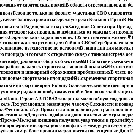
помощь от саратовских врачей
В области отремонтировали бол
 школу
Герои не только на фронте: участники СВО становятся
угачёве благоустроили набережную реки Большой Иргиз
В Но
снователю Радищевского музея
Заседание Совета при Прези
ция отходов: как правильно избавиться от опасных и пром
его.
Саратовская скорая помощь: 105 лет спасения жизней
🌳
 создают жители региона для бойцов СВО
«Серебряные» воло
кулинарное путешествие по регионам
В наши дни для многих 
ю площадь и готовят к открытию сквер с танком
Встреча осе
ий кафедральный собор в объективе
🙏В Саратове увековеч
ом районе началось строительство новой школы
🐶Их инстин
отношения и шикарный образ жизни приближенных
В честь н
вили новые спортивные площадки
❗️
⚽️Современная спортивная
ратовский сыр покорил Европу
Экономический диктант при п
 училище радиационной, химической и биологической защит
мы «Наши Герои»
АВТОВАЗ завершил масштабную модернизацию
 селе Лох установили мозаичную лавочку
Сложности и подво
ко
Фестиваль «АртПром» стал площадкой для грантовой и
восстановлен
Депутаты одобрили дополнительные меры подд
ртПроме»
Молодая женщина получила удар током в троллейбус
ия проверяет информацию о конфликте между учителем и у
унзенском районе прошли мероприятия посвященные Дню Го