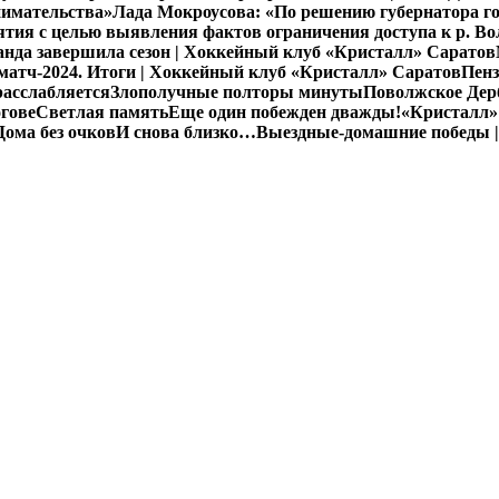
нимательства»
Лада Мокроусова: «По решению губернатора го
ия с целью выявления фактов ограничения доступа к р. Во
нда завершила сезон | Хоккейный клуб «Кристалл» Саратов
атч-2024. Итоги | Хоккейный клуб «Кристалл» Саратов
Пенз
расслабляется
Злополучные полторы минуты
Поволжское Дерб
гове
Светлая память
Еще один побежден дважды!
«Кристалл»
Дома без очков
И снова близко…
Выездные-домашние победы |