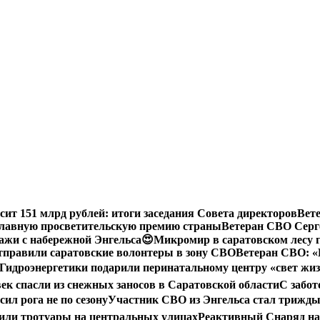
сит 151 млрд рублей: итоги заседания Совета директоров
Вет
 главную просветительскую премию страны
Ветеран СВО Серге
ажи с набережной Энгельса😍
Микромир в саратовском лесу 
тправили саратовские волонтеры в зону СВО
Ветеран СВО: «
Гидроэнергетики подарили перинатальному центру «свет жи
век спасли из снежных заносов в Саратовской области
С забот
ил рога не по сезону
Участник СВО из Энгельса стал трижды
или тротуары на центральных улицах
Реактивный Снаряд на