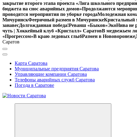
закрытие второго этапа проекта «Лига школьного предпри
бюджета на снос аварийных домов»
Продолжаются мероприят
проводятся мероприятия по уборке города
Молодежная кома
Мичуринск
Фееричный размен в Мичуринске
Кристальный м
занавес
Долгожданная победа!
Реванш «Быков»
ЭкоНива не 
чуть | Хоккейный клуб «Кристалл» Саратов
В медвежьем ло
«Прогрессом»
В краю ледовых глыб
Размен в Нововоронеже
Саратов
Карта Саратова
Муниципальные предприятия Саратова
Управляющие компании Саратова
Телефоны аварийных служб Саратова
Погода в Саратове