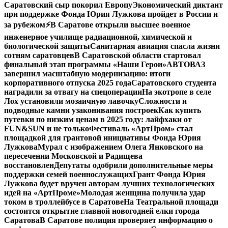
Саратовский сыр покорил Европу
Экономический диктант
при поддержке Фонда Юрия Лужкова пройдет в России и
за рубежом
⚡️В Саратове открыли высшее военное
инженерное училище радиационной, химической и
биологической защиты
Санитарная авиация спасла жизни
сотням саратовцев
В Саратовской области стартовал
финальный этап программы «Наши Герои»
АВТОВАЗ
завершил масштабную модернизацию: итоги
корпоративного отпуска 2025 года
Саратовского студента
наградили за отвагу на спецоперации
На экотропе в селе
Лох установили мозаичную лавочку
Сложности и
подводные камни узаконивания построек
Как купить
путевки по низким ценам в 2025 году: лайфхаки от
FUN&SUN и не только
Фестиваль «АртПром» стал
площадкой для грантовой инициативы Фонда Юрия
Лужкова
Мурал с изображением Олега Янковского на
пересечении Московской и Радищева
восстановлен
Депутаты одобрили дополнительные меры
поддержки семей военнослужащих
Грант Фонда Юрия
Лужкова будет вручен авторам лучших технологических
идей на «АртПроме»
Молодая женщина получила удар
током в троллейбусе в Саратове
На Театральной площади
состоится открытие главной новогодней елки города
Саратова
В Саратове полиция проверяет информацию о