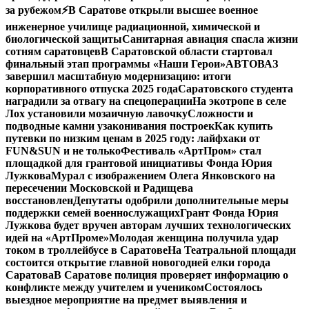
за рубежом
⚡️В Саратове открыли высшее военное
инженерное училище радиационной, химической и
биологической защиты
Санитарная авиация спасла жизни
сотням саратовцев
В Саратовской области стартовал
финальный этап программы «Наши Герои»
АВТОВАЗ
завершил масштабную модернизацию: итоги
корпоративного отпуска 2025 года
Саратовского студента
наградили за отвагу на спецоперации
На экотропе в селе
Лох установили мозаичную лавочку
Сложности и
подводные камни узаконивания построек
Как купить
путевки по низким ценам в 2025 году: лайфхаки от
FUN&SUN и не только
Фестиваль «АртПром» стал
площадкой для грантовой инициативы Фонда Юрия
Лужкова
Мурал с изображением Олега Янковского на
пересечении Московской и Радищева
восстановлен
Депутаты одобрили дополнительные меры
поддержки семей военнослужащих
Грант Фонда Юрия
Лужкова будет вручен авторам лучших технологических
идей на «АртПроме»
Молодая женщина получила удар
током в троллейбусе в Саратове
На Театральной площади
состоится открытие главной новогодней елки города
Саратова
В Саратове полиция проверяет информацию о
конфликте между учителем и учеником
Состоялось
выездное мероприятие на предмет выявления и