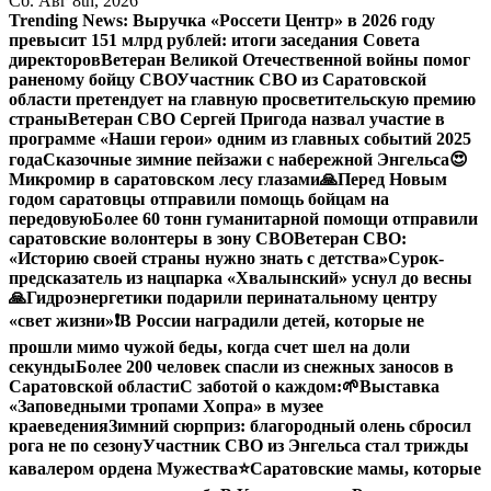
Сб. Авг 8th, 2026
Trending News:
Выручка «Россети Центр» в 2026 году
превысит 151 млрд рублей: итоги заседания Совета
директоров
Ветеран Великой Отечественной войны помог
раненому бойцу СВО
Участник СВО из Саратовской
области претендует на главную просветительскую премию
страны
Ветеран СВО Сергей Пригода назвал участие в
программе «Наши герои» одним из главных событий 2025
года
Сказочные зимние пейзажи с набережной Энгельса😍
Микромир в саратовском лесу глазами
🙏Перед Новым
годом саратовцы отправили помощь бойцам на
передовую
Более 60 тонн гуманитарной помощи отправили
саратовские волонтеры в зону СВО
Ветеран СВО:
«Историю своей страны нужно знать с детства»
Сурок-
предсказатель из нацпарка «Хвалынский» уснул до весны
🙏Гидроэнергетики подарили перинатальному центру
«свет жизни»
❗️В России наградили детей, которые не
прошли мимо чужой беды, когда счет шел на доли
секунды
Более 200 человек спасли из снежных заносов в
Саратовской области
С заботой о каждом:
🌱Выставка
«Заповедными тропами Хопра» в музее
краеведения
Зимний сюрприз: благородный олень сбросил
рога не по сезону
Участник СВО из Энгельса стал трижды
кавалером ордена Мужества
⭐️
Саратовские мамы, которые