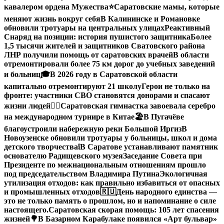
кавалером ордена Мужества
⭐️
Саратовские мамы, которые
меняют жизнь вокруг себя
В Калининске и Романовке
обновили тротуары на центральных улицах
Реактивный
Снаряд на позиции: история пушистого защитника
Более
1,5 тысячи жителей и защитников Сватовского района
ЛНР получили помощь от саратовских врачей
В области
отремонтировали более 75 км дорог до учебных заведений
и больниц
🎓В 2026 году в Саратовской области
капитально отремонтируют 21 школу
Герои не только на
фронте: участники СВО становятся донорами и спасают
жизни людей
🤸‍♀️Саратовская гимнастка завоевала серебро
на международном турнире в Китае
🏖В Пугачёве
благоустроили набережную реки Большой Иргиз
В
Новоузенске обновили тротуары у больницы, школ и дома
детского творчества
❕
В Саратове устанавливают памятник
основателю Радищевского музея
Заседание Совета при
Президенте по межнациональным отношениям прошло
под председательством Владимира Путина
Экологичная
утилизация отходов: как правильно избавиться от опасных
и промышленных отходов
🇷🇺День народного единства —
это не только память о прошлом, но и напоминание о силе
настоящего.
Саратовская скорая помощь: 105 лет спасения
жизней
🌳В Базарном Карабулаке появился «Арт бульвар»