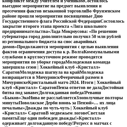
конфликте между учителем и учеником
Состоялось
выездное мероприятие на предмет выявления и
пресечения фактов незаконной торговли
Во Фрунзенском
районе прошли мероприятия посвященные Дню
Государственного флага Российской Федерации
Состоялось
закрытие второго этапа проекта «Лига школьного
предпринимательства»
Лада Мокроусова: «По решению
губернатора город дополнительно получил 50 млн рублей
из регионального бюджета на снос аварийных
домов»
Продолжаются мероприятия с целью выявления
фактов ограничения доступа к р. Волга
Коммунальными
службами в круглосуточном режиме проводятся
мероприятия по уборке города
Молодежная команда
завершила сезон | Хоккейный клуб «Кристалл»
Саратов
Молодежка шагнула на край
Молодежка
возвращается в Мичуринск
Фееричный размен в
Мичуринске
Кристальный матч-2024. Итоги | Хоккейный
клуб «Кристалл» Саратов
Пенза ответов не дала
Достойная
битва под занавес
Долгожданная победа!
Реванш
«Быков»
ЭкоНива не расслабляется
Злополучные полторы
минуты
Поволжское Дерби вновь за Пензой
«… их лица
печальны»
Дважды по чуть-чуть | Хоккейный клуб
«Кристалл» Саратов
В медвежьем логове
Светлая
память
Еще один побежден дважды!
«Кристалл»
одерживает долгожданную победу!
Регресс в матчах с