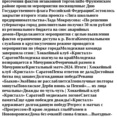
пресечения фактов незаконной торговли
Во Фрунзенском
районе прошли мероприятия посвященные Дню
Государственного флага Российской Федерации
Состоялось
закрытие второго этапа проекта «Лига школьного
предпринимательства»
Лада Мокроусова: «По решению
губернатора город дополнительно получил 50 млн рублей
из регионального бюджета на снос аварийных
домов»
Продолжаются мероприятия с целью выявления
фактов ограничения доступа к р. Волга
Коммунальными
службами в круглосуточном режиме проводятся
мероприятия по уборке города
Молодежная команда
завершила сезон | Хоккейный клуб «Кристалл»
Саратов
Молодежка шагнула на край
Молодежка
возвращается в Мичуринск
Фееричный размен в
Мичуринске
Кристальный матч-2024. Итоги | Хоккейный
клуб «Кристалл» Саратов
Пенза ответов не дала
Достойная
битва под занавес
Долгожданная победа!
Реванш
«Быков»
ЭкоНива не расслабляется
Злополучные полторы
минуты
Поволжское Дерби вновь за Пензой
«… их лица
печальны»
Дважды по чуть-чуть | Хоккейный клуб
«Кристалл» Саратов
В медвежьем логове
Светлая
память
Еще один побежден дважды!
«Кристалл»
одерживает долгожданную победу!
Регресс в матчах с
«Прогрессом»
В краю ледовых глыб
Размен в
Нововоронеже
Дома без очков
И снова близко…
Выездные-