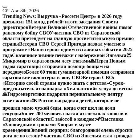
Перейти
к
Сб. Авг 8th, 2026
содержанию
Trending News:
Выручка «Россети Центр» в 2026 году
превысит 151 млрд рублей: итоги заседания Совета
директоров
Ветеран Великой Отечественной войны помог
раненому бойцу СВО
Участник СВО из Саратовской
области претендует на главную просветительскую премию
страны
Ветеран СВО Сергей Пригода назвал участие в
программе «Наши герои» одним из главных событий 2025
года
Сказочные зимние пейзажи с набережной Энгельса😍
Микромир в саратовском лесу глазами
🙏Перед Новым
годом саратовцы отправили помощь бойцам на
передовую
Более 60 тонн гуманитарной помощи отправили
саратовские волонтеры в зону СВО
Ветеран СВО:
«Историю своей страны нужно знать с детства»
Сурок-
предсказатель из нацпарка «Хвалынский» уснул до весны
🙏Гидроэнергетики подарили перинатальному центру
«свет жизни»
❗️В России наградили детей, которые не
прошли мимо чужой беды, когда счет шел на доли
секунды
Более 200 человек спасли из снежных заносов в
Саратовской области
С заботой о каждом:
🌱Выставка
«Заповедными тропами Хопра» в музее
краеведения
Зимний сюрприз: благородный олень сбросил
рога не по сезону
Участник СВО из Энгельса стал трижды