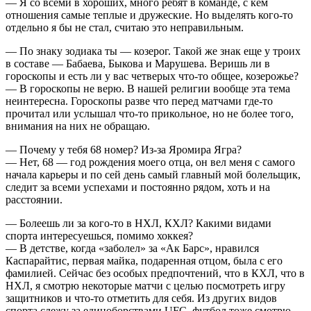
— Я со всеми в хороших, много ребят в команде, с кем
отношения самые теплые и дружеские. Но выделять кого-то
отдельно я бы не стал, считаю это неправильным.
— По знаку зодиака ты — козерог. Такой же знак еще у троих
в составе — Бабаева, Быкова и Марушева. Веришь ли в
гороскопы и есть ли у вас четверых что-то общее, козерожье?
— В гороскопы не верю. В нашей религии вообще эта тема
неинтересна. Гороскопы разве что перед матчами где-то
прочитал или услышал что-то прикольное, но не более того,
внимания на них не обращаю.
— Почему у тебя 68 номер? Из-за Яромира Ягра?
— Нет, 68 — год рождения моего отца, он вел меня с самого
начала карьеры и по сей день самый главный мой болельщик,
следит за всеми успехами и постоянно рядом, хоть и на
расстоянии.
— Болеешь ли за кого-то в НХЛ, КХЛ? Какими видами
спорта интересуешься, помимо хоккея?
— В детстве, когда «заболел» за «Ак Барс», нравился
Каспарайтис, первая майка, подаренная отцом, была с его
фамилией. Сейчас без особых предпочтений, что в КХЛ, что в
НХЛ, я смотрю некоторые матчи с целью посмотреть игру
защитников и что-то отметить для себя. Из других видов
спорта слежу за единоборствами UFC, футбол тоже смотрю,