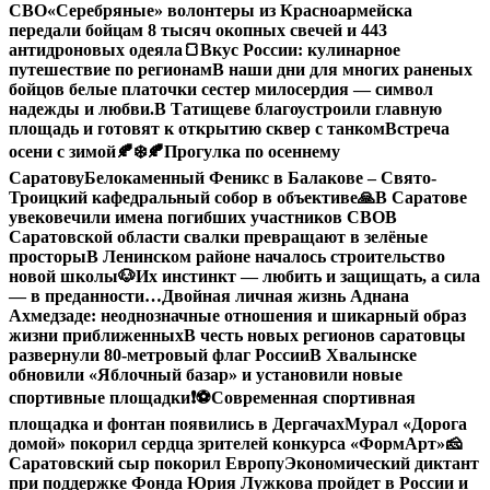
СВО
«Серебряные» волонтеры из Красноармейска
передали бойцам 8 тысяч окопных свечей и 443
антидроновых одеяла
🍞Вкус России: кулинарное
путешествие по регионам
В наши дни для многих раненых
бойцов белые платочки сестер милосердия — символ
надежды и любви.
В Татищеве благоустроили главную
площадь и готовят к открытию сквер с танком
Встреча
осени с зимой🍂❄️
🍂Прогулка по осеннему
Саратову
Белокаменный Феникс в Балакове – Свято-
Троицкий кафедральный собор в объективе
🙏В Саратове
увековечили имена погибших участников СВО
В
Саратовской области свалки превращают в зелёные
просторы
В Ленинском районе началось строительство
новой школы
🐶Их инстинкт — любить и защищать, а сила
— в преданности…
Двойная личная жизнь Аднана
Ахмедзаде: неоднозначные отношения и шикарный образ
жизни приближенных
В честь новых регионов саратовцы
развернули 80-метровый флаг России
В Хвалынске
обновили «Яблочный базар» и установили новые
спортивные площадки
❗️
⚽️Современная спортивная
площадка и фонтан появились в Дергачах
Мурал «Дорога
домой» покорил сердца зрителей конкурса «ФормАрт»
🧀
Саратовский сыр покорил Европу
Экономический диктант
при поддержке Фонда Юрия Лужкова пройдет в России и