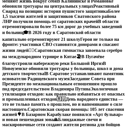
меняют жизнь вокруг себя
В Калининске и Романовке
обновили тротуары на центральных улицах
Реактивный
Снаряд на позиции: история пушистого защитника
Более
1,5 тысячи жителей и защитников Сватовского района
ЛНР получили помощь от саратовских врачей
В области
отремонтировали более 75 км дорог до учебных заведений
и больниц
🎓В 2026 году в Саратовской области
капитально отремонтируют 21 школу
Герои не только на
фронте: участники СВО становятся донорами и спасают
жизни людей
🤸‍♀️Саратовская гимнастка завоевала серебро
на международном турнире в Китае
🏖В Пугачёве
благоустроили набережную реки Большой Иргиз
В
Новоузенске обновили тротуары у больницы, школ и дома
детского творчества
❕
В Саратове устанавливают памятник
основателю Радищевского музея
Заседание Совета при
Президенте по межнациональным отношениям прошло
под председательством Владимира Путина
Экологичная
утилизация отходов: как правильно избавиться от опасных
и промышленных отходов
🇷🇺День народного единства —
это не только память о прошлом, но и напоминание о силе
настоящего.
Саратовская скорая помощь: 105 лет спасения
жизней
🌳В Базарном Карабулаке появился «Арт бульвар»
и новая пешеходная зона
🙏Блиндажные свечи и
маскировочные сети создают жители региона для бойцов