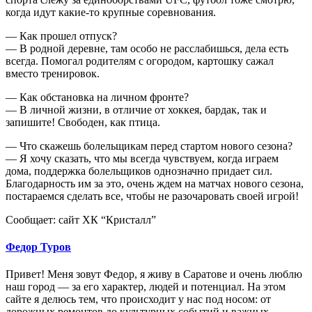
когда идут какие-то крупные соревнования.
— Как прошел отпуск?
— В родной деревне, там особо не расслабишься, дела есть
всегда. Помогал родителям с огородом, картошку сажал
вместо тренировок.
— Как обстановка на личном фронте?
— В личной жизни, в отличие от хоккея, бардак, так и
запишите! Свободен, как птица.
— Что скажешь болельщикам перед стартом нового сезона?
— Я хочу сказать, что мы всегда чувствуем, когда играем
дома, поддержка болельщиков однозначно придает сил.
Благодарность им за это, очень ждем на матчах нового сезона,
постараемся сделать все, чтобы не разочаровать своей игрой!
Сообщает: сайт ХК “Кристалл”
Федор Туров
Привет! Меня зовут Федор, я живу в Саратове и очень люблю
наш город — за его характер, людей и потенциал. На этом
сайте я делюсь тем, что происходит у нас под носом: от
дорожных ремонтов до культурных событий и важных