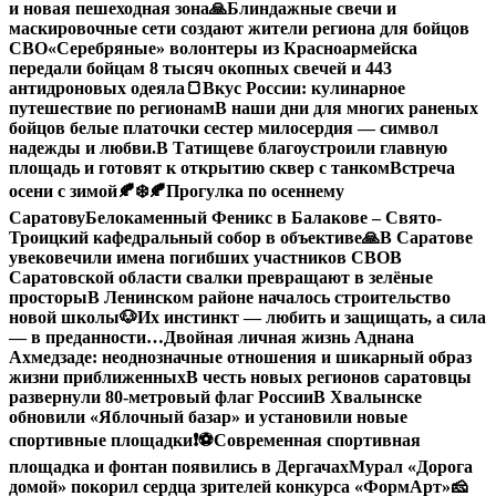
и новая пешеходная зона
🙏Блиндажные свечи и
маскировочные сети создают жители региона для бойцов
СВО
«Серебряные» волонтеры из Красноармейска
передали бойцам 8 тысяч окопных свечей и 443
антидроновых одеяла
🍞Вкус России: кулинарное
путешествие по регионам
В наши дни для многих раненых
бойцов белые платочки сестер милосердия — символ
надежды и любви.
В Татищеве благоустроили главную
площадь и готовят к открытию сквер с танком
Встреча
осени с зимой🍂❄️
🍂Прогулка по осеннему
Саратову
Белокаменный Феникс в Балакове – Свято-
Троицкий кафедральный собор в объективе
🙏В Саратове
увековечили имена погибших участников СВО
В
Саратовской области свалки превращают в зелёные
просторы
В Ленинском районе началось строительство
новой школы
🐶Их инстинкт — любить и защищать, а сила
— в преданности…
Двойная личная жизнь Аднана
Ахмедзаде: неоднозначные отношения и шикарный образ
жизни приближенных
В честь новых регионов саратовцы
развернули 80-метровый флаг России
В Хвалынске
обновили «Яблочный базар» и установили новые
спортивные площадки
❗️
⚽️Современная спортивная
площадка и фонтан появились в Дергачах
Мурал «Дорога
домой» покорил сердца зрителей конкурса «ФормАрт»
🧀