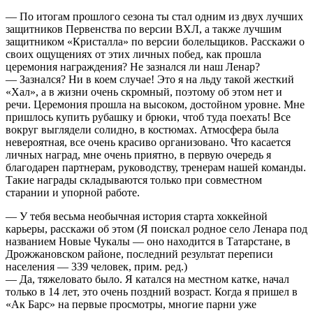
— По итогам прошлого сезона ты стал одним из двух лучших
защитников Первенства по версии ВХЛ, а также лучшим
защитником «Кристалла» по версии болельщиков. Расскажи о
своих ощущениях от этих личных побед, как прошла
церемония награждения? Не зазнался ли наш Ленар?
— Зазнался? Ни в коем случае! Это я на льду такой жесткий
«Хал», а в жизни очень скромный, поэтому об этом нет и
речи. Церемония прошла на высоком, достойном уровне. Мне
пришлось купить рубашку и брюки, чтоб туда поехать! Все
вокруг выглядели солидно, в костюмах. Атмосфера была
невероятная, все очень красиво организовано. Что касается
личных наград, мне очень приятно, в первую очередь я
благодарен партнерам, руководству, тренерам нашей команды.
Такие награды складываются только при совместном
старании и упорной работе.
— У тебя весьма необычная история старта хоккейной
карьеры, расскажи об этом (Я поискал родное село Ленара под
названием Новые Чукалы — оно находится в Татарстане, в
Дрожжановском районе, последний результат переписи
населения — 339 человек, прим. ред.)
— Да, тяжеловато было. Я катался на местном катке, начал
только в 14 лет, это очень поздний возраст. Когда я пришел в
«Ак Барс» на первые просмотры, многие парни уже