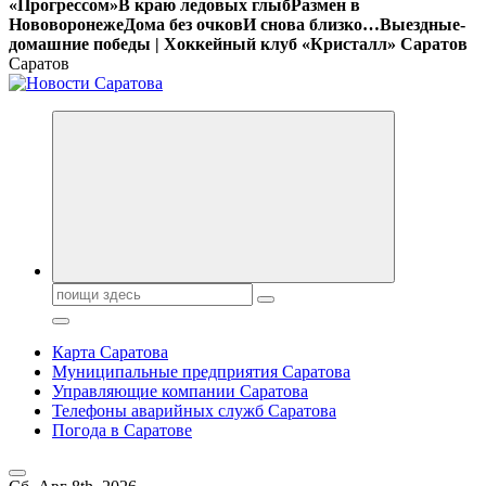
«Прогрессом»
В краю ледовых глыб
Размен в
Нововоронеже
Дома без очков
И снова близко…
Выездные-
домашние победы | Хоккейный клуб «Кристалл» Саратов
Саратов
Поиск:
Карта Саратова
Муниципальные предприятия Саратова
Управляющие компании Саратова
Телефоны аварийных служб Саратова
Погода в Саратове