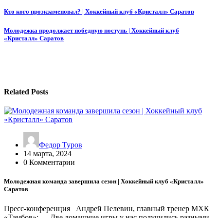
Навигация
Кто кого проэкзаменовал? | Хоккейный клуб «Кристалл» Саратов
по
Молодежка продолжает победную поступь | Хоккейный клуб
записям
«Кристалл» Саратов
Related Posts
Федор Туров
14 марта, 2024
0 Комментарии
Молодежная команда завершила сезон | Хоккейный клуб «Кристалл»
Саратов
Пресс-конференция Андрей Пелевин, главный тренер МХК
«Тамбов»: — Две домашние игры у нас получились разными.