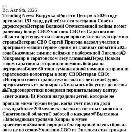
Перейти
к
Вс. Авг 9th, 2026
содержанию
Trending News:
Выручка «Россети Центр» в 2026 году
превысит 151 млрд рублей: итоги заседания Совета
директоров
Ветеран Великой Отечественной войны помог
раненому бойцу СВО
Участник СВО из Саратовской
области претендует на главную просветительскую премию
страны
Ветеран СВО Сергей Пригода назвал участие в
программе «Наши герои» одним из главных событий 2025
года
Сказочные зимние пейзажи с набережной Энгельса😍
Микромир в саратовском лесу глазами
🙏Перед Новым
годом саратовцы отправили помощь бойцам на
передовую
Более 60 тонн гуманитарной помощи отправили
саратовские волонтеры в зону СВО
Ветеран СВО:
«Историю своей страны нужно знать с детства»
Сурок-
предсказатель из нацпарка «Хвалынский» уснул до весны
🙏Гидроэнергетики подарили перинатальному центру
«свет жизни»
❗️В России наградили детей, которые не
прошли мимо чужой беды, когда счет шел на доли
секунды
Более 200 человек спасли из снежных заносов в
Саратовской области
С заботой о каждом:
🌱Выставка
«Заповедными тропами Хопра» в музее
краеведения
Зимний сюрприз: благородный олень сбросил
рога не по сезону
Участник СВО из Энгельса стал трижды