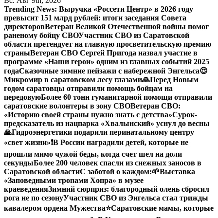
Вс. Авг 9th, 2026
Trending News:
Выручка «Россети Центр» в 2026 году
превысит 151 млрд рублей: итоги заседания Совета
директоров
Ветеран Великой Отечественной войны помог
раненому бойцу СВО
Участник СВО из Саратовской
области претендует на главную просветительскую премию
страны
Ветеран СВО Сергей Пригода назвал участие в
программе «Наши герои» одним из главных событий 2025
года
Сказочные зимние пейзажи с набережной Энгельса😍
Микромир в саратовском лесу глазами
🙏Перед Новым
годом саратовцы отправили помощь бойцам на
передовую
Более 60 тонн гуманитарной помощи отправили
саратовские волонтеры в зону СВО
Ветеран СВО:
«Историю своей страны нужно знать с детства»
Сурок-
предсказатель из нацпарка «Хвалынский» уснул до весны
🙏Гидроэнергетики подарили перинатальному центру
«свет жизни»
❗️В России наградили детей, которые не
прошли мимо чужой беды, когда счет шел на доли
секунды
Более 200 человек спасли из снежных заносов в
Саратовской области
С заботой о каждом:
🌱Выставка
«Заповедными тропами Хопра» в музее
краеведения
Зимний сюрприз: благородный олень сбросил
рога не по сезону
Участник СВО из Энгельса стал трижды
кавалером ордена Мужества
⭐️
Саратовские мамы, которые