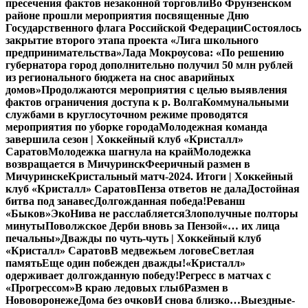
пресечения фактов незаконной торговли
Во Фрунзенском
районе прошли мероприятия посвященные Дню
Государственного флага Российской Федерации
Состоялось
закрытие второго этапа проекта «Лига школьного
предпринимательства»
Лада Мокроусова: «По решению
губернатора город дополнительно получил 50 млн рублей
из регионального бюджета на снос аварийных
домов»
Продолжаются мероприятия с целью выявления
фактов ограничения доступа к р. Волга
Коммунальными
службами в круглосуточном режиме проводятся
мероприятия по уборке города
Молодежная команда
завершила сезон | Хоккейный клуб «Кристалл»
Саратов
Молодежка шагнула на край
Молодежка
возвращается в Мичуринск
Фееричный размен в
Мичуринске
Кристальный матч-2024. Итоги | Хоккейный
клуб «Кристалл» Саратов
Пенза ответов не дала
Достойная
битва под занавес
Долгожданная победа!
Реванш
«Быков»
ЭкоНива не расслабляется
Злополучные полторы
минуты
Поволжское Дерби вновь за Пензой
«… их лица
печальны»
Дважды по чуть-чуть | Хоккейный клуб
«Кристалл» Саратов
В медвежьем логове
Светлая
память
Еще один побежден дважды!
«Кристалл»
одерживает долгожданную победу!
Регресс в матчах с
«Прогрессом»
В краю ледовых глыб
Размен в
Нововоронеже
Дома без очков
И снова близко…
Выездные-