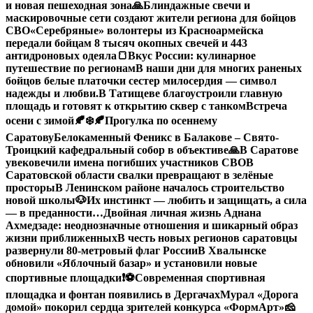
и новая пешеходная зона
🙏Блиндажные свечи и
маскировочные сети создают жители региона для бойцов
СВО
«Серебряные» волонтеры из Красноармейска
передали бойцам 8 тысяч окопных свечей и 443
антидроновых одеяла
🍞Вкус России: кулинарное
путешествие по регионам
В наши дни для многих раненых
бойцов белые платочки сестер милосердия — символ
надежды и любви.
В Татищеве благоустроили главную
площадь и готовят к открытию сквер с танком
Встреча
осени с зимой🍂❄️
🍂Прогулка по осеннему
Саратову
Белокаменный Феникс в Балакове – Свято-
Троицкий кафедральный собор в объективе
🙏В Саратове
увековечили имена погибших участников СВО
В
Саратовской области свалки превращают в зелёные
просторы
В Ленинском районе началось строительство
новой школы
🐶Их инстинкт — любить и защищать, а сила
— в преданности…
Двойная личная жизнь Аднана
Ахмедзаде: неоднозначные отношения и шикарный образ
жизни приближенных
В честь новых регионов саратовцы
развернули 80-метровый флаг России
В Хвалынске
обновили «Яблочный базар» и установили новые
спортивные площадки
❗️
⚽️Современная спортивная
площадка и фонтан появились в Дергачах
Мурал «Дорога
домой» покорил сердца зрителей конкурса «ФормАрт»
🧀