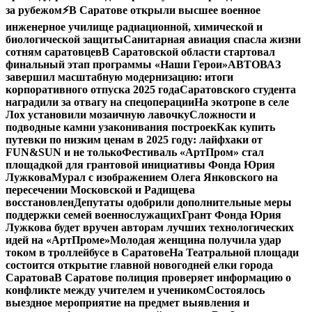
за рубежом
⚡️В Саратове открыли высшее военное
инженерное училище радиационной, химической и
биологической защиты
Санитарная авиация спасла жизни
сотням саратовцев
В Саратовской области стартовал
финальный этап программы «Наши Герои»
АВТОВАЗ
завершил масштабную модернизацию: итоги
корпоративного отпуска 2025 года
Саратовского студента
наградили за отвагу на спецоперации
На экотропе в селе
Лох установили мозаичную лавочку
Сложности и
подводные камни узаконивания построек
Как купить
путевки по низким ценам в 2025 году: лайфхаки от
FUN&SUN и не только
Фестиваль «АртПром» стал
площадкой для грантовой инициативы Фонда Юрия
Лужкова
Мурал с изображением Олега Янковского на
пересечении Московской и Радищева
восстановлен
Депутаты одобрили дополнительные меры
поддержки семей военнослужащих
Грант Фонда Юрия
Лужкова будет вручен авторам лучших технологических
идей на «АртПроме»
Молодая женщина получила удар
током в троллейбусе в Саратове
На Театральной площади
состоится открытие главной новогодней елки города
Саратова
В Саратове полиция проверяет информацию о
конфликте между учителем и учеником
Состоялось
выездное мероприятие на предмет выявления и