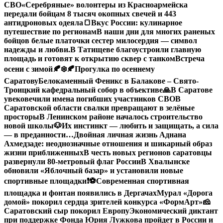
СВО
«Серебряные» волонтеры из Красноармейска
передали бойцам 8 тысяч окопных свечей и 443
антидроновых одеяла
🍞Вкус России: кулинарное
путешествие по регионам
В наши дни для многих раненых
бойцов белые платочки сестер милосердия — символ
надежды и любви.
В Татищеве благоустроили главную
площадь и готовят к открытию сквер с танком
Встреча
осени с зимой🍂❄️
🍂Прогулка по осеннему
Саратову
Белокаменный Феникс в Балакове – Свято-
Троицкий кафедральный собор в объективе
🙏В Саратове
увековечили имена погибших участников СВО
В
Саратовской области свалки превращают в зелёные
просторы
В Ленинском районе началось строительство
новой школы
🐶Их инстинкт — любить и защищать, а сила
— в преданности…
Двойная личная жизнь Аднана
Ахмедзаде: неоднозначные отношения и шикарный образ
жизни приближенных
В честь новых регионов саратовцы
развернули 80-метровый флаг России
В Хвалынске
обновили «Яблочный базар» и установили новые
спортивные площадки
❗️
⚽️Современная спортивная
площадка и фонтан появились в Дергачах
Мурал «Дорога
домой» покорил сердца зрителей конкурса «ФормАрт»
🧀
Саратовский сыр покорил Европу
Экономический диктант
при поддержке Фонда Юрия Лужкова пройдет в России и