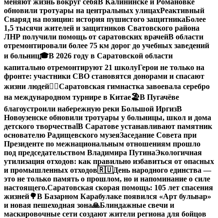
меняют жизнь вокруг себя
В Калининске и Романовке
обновили тротуары на центральных улицах
Реактивный
Снаряд на позиции: история пушистого защитника
Более
1,5 тысячи жителей и защитников Сватовского района
ЛНР получили помощь от саратовских врачей
В области
отремонтировали более 75 км дорог до учебных заведений
и больниц
🎓В 2026 году в Саратовской области
капитально отремонтируют 21 школу
Герои не только на
фронте: участники СВО становятся донорами и спасают
жизни людей
🤸‍♀️Саратовская гимнастка завоевала серебро
на международном турнире в Китае
🏖В Пугачёве
благоустроили набережную реки Большой Иргиз
В
Новоузенске обновили тротуары у больницы, школ и дома
детского творчества
❕
В Саратове устанавливают памятник
основателю Радищевского музея
Заседание Совета при
Президенте по межнациональным отношениям прошло
под председательством Владимира Путина
Экологичная
утилизация отходов: как правильно избавиться от опасных
и промышленных отходов
🇷🇺День народного единства —
это не только память о прошлом, но и напоминание о силе
настоящего.
Саратовская скорая помощь: 105 лет спасения
жизней
🌳В Базарном Карабулаке появился «Арт бульвар»
и новая пешеходная зона
🙏Блиндажные свечи и
маскировочные сети создают жители региона для бойцов