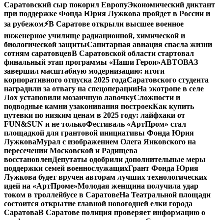
Саратовский сыр покорил Европу
Экономический диктант
при поддержке Фонда Юрия Лужкова пройдет в России и
за рубежом
⚡️В Саратове открыли высшее военное
инженерное училище радиационной, химической и
биологической защиты
Санитарная авиация спасла жизни
сотням саратовцев
В Саратовской области стартовал
финальный этап программы «Наши Герои»
АВТОВАЗ
завершил масштабную модернизацию: итоги
корпоративного отпуска 2025 года
Саратовского студента
наградили за отвагу на спецоперации
На экотропе в селе
Лох установили мозаичную лавочку
Сложности и
подводные камни узаконивания построек
Как купить
путевки по низким ценам в 2025 году: лайфхаки от
FUN&SUN и не только
Фестиваль «АртПром» стал
площадкой для грантовой инициативы Фонда Юрия
Лужкова
Мурал с изображением Олега Янковского на
пересечении Московской и Радищева
восстановлен
Депутаты одобрили дополнительные меры
поддержки семей военнослужащих
Грант Фонда Юрия
Лужкова будет вручен авторам лучших технологических
идей на «АртПроме»
Молодая женщина получила удар
током в троллейбусе в Саратове
На Театральной площади
состоится открытие главной новогодней елки города
Саратова
В Саратове полиция проверяет информацию о