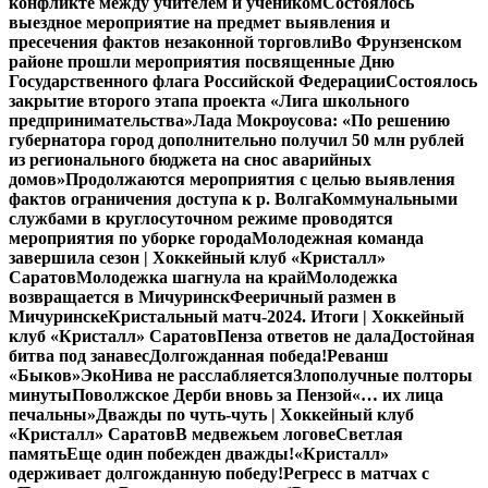
конфликте между учителем и учеником
Состоялось
выездное мероприятие на предмет выявления и
пресечения фактов незаконной торговли
Во Фрунзенском
районе прошли мероприятия посвященные Дню
Государственного флага Российской Федерации
Состоялось
закрытие второго этапа проекта «Лига школьного
предпринимательства»
Лада Мокроусова: «По решению
губернатора город дополнительно получил 50 млн рублей
из регионального бюджета на снос аварийных
домов»
Продолжаются мероприятия с целью выявления
фактов ограничения доступа к р. Волга
Коммунальными
службами в круглосуточном режиме проводятся
мероприятия по уборке города
Молодежная команда
завершила сезон | Хоккейный клуб «Кристалл»
Саратов
Молодежка шагнула на край
Молодежка
возвращается в Мичуринск
Фееричный размен в
Мичуринске
Кристальный матч-2024. Итоги | Хоккейный
клуб «Кристалл» Саратов
Пенза ответов не дала
Достойная
битва под занавес
Долгожданная победа!
Реванш
«Быков»
ЭкоНива не расслабляется
Злополучные полторы
минуты
Поволжское Дерби вновь за Пензой
«… их лица
печальны»
Дважды по чуть-чуть | Хоккейный клуб
«Кристалл» Саратов
В медвежьем логове
Светлая
память
Еще один побежден дважды!
«Кристалл»
одерживает долгожданную победу!
Регресс в матчах с