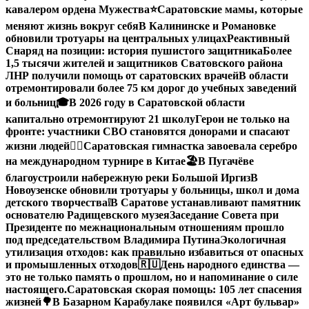
кавалером ордена Мужества
⭐️
Саратовские мамы, которые
меняют жизнь вокруг себя
В Калининске и Романовке
обновили тротуары на центральных улицах
Реактивный
Снаряд на позиции: история пушистого защитника
Более
1,5 тысячи жителей и защитников Сватовского района
ЛНР получили помощь от саратовских врачей
В области
отремонтировали более 75 км дорог до учебных заведений
и больниц
🎓В 2026 году в Саратовской области
капитально отремонтируют 21 школу
Герои не только на
фронте: участники СВО становятся донорами и спасают
жизни людей
🤸‍♀️Саратовская гимнастка завоевала серебро
на международном турнире в Китае
🏖В Пугачёве
благоустроили набережную реки Большой Иргиз
В
Новоузенске обновили тротуары у больницы, школ и дома
детского творчества
❕
В Саратове устанавливают памятник
основателю Радищевского музея
Заседание Совета при
Президенте по межнациональным отношениям прошло
под председательством Владимира Путина
Экологичная
утилизация отходов: как правильно избавиться от опасных
и промышленных отходов
🇷🇺День народного единства —
это не только память о прошлом, но и напоминание о силе
настоящего.
Саратовская скорая помощь: 105 лет спасения
жизней
🌳В Базарном Карабулаке появился «Арт бульвар»