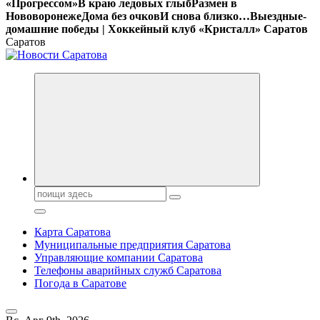
«Прогрессом»
В краю ледовых глыб
Размен в
Нововоронеже
Дома без очков
И снова близко…
Выездные-
домашние победы | Хоккейный клуб «Кристалл» Саратов
Саратов
Поиск:
Карта Саратова
Муниципальные предприятия Саратова
Управляющие компании Саратова
Телефоны аварийных служб Саратова
Погода в Саратове