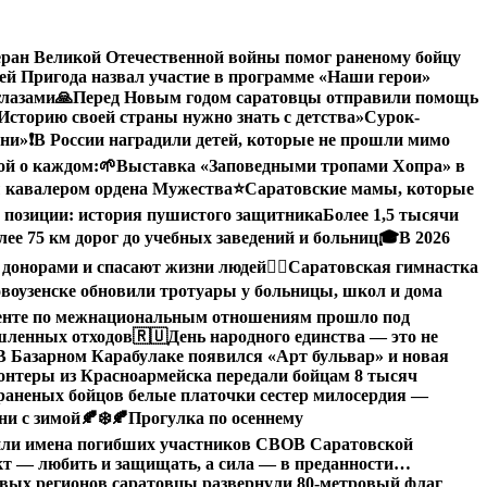
еран Великой Отечественной войны помог раненому бойцу
й Пригода назвал участие в программе «Наши герои»
глазами
🙏Перед Новым годом саратовцы отправили помощь
Историю своей страны нужно знать с детства»
Сурок-
зни»
❗️В России наградили детей, которые не прошли мимо
ой о каждом:
🌱Выставка «Заповедными тропами Хопра» в
 кавалером ордена Мужества
⭐️
Саратовские мамы, которые
 позиции: история пушистого защитника
Более 1,5 тысячи
ее 75 км дорог до учебных заведений и больниц
🎓В 2026
 донорами и спасают жизни людей
🤸‍♀️Саратовская гимнастка
воузенске обновили тротуары у больницы, школ и дома
денте по межнациональным отношениям прошло под
ышленных отходов
🇷🇺День народного единства — это не
В Базарном Карабулаке появился «Арт бульвар» и новая
нтеры из Красноармейска передали бойцам 8 тысяч
раненых бойцов белые платочки сестер милосердия —
ни с зимой🍂❄️
🍂Прогулка по осеннему
или имена погибших участников СВО
В Саратовской
кт — любить и защищать, а сила — в преданности…
овых регионов саратовцы развернули 80-метровый флаг