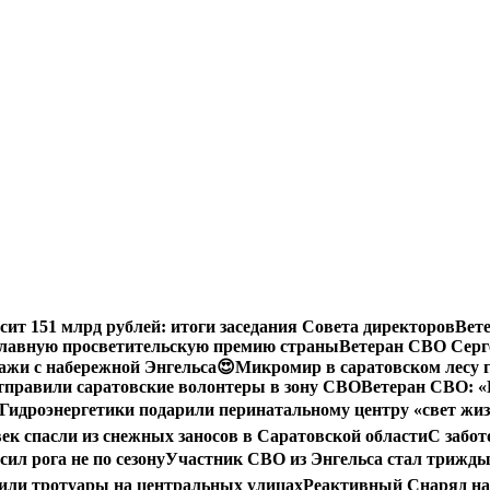
сит 151 млрд рублей: итоги заседания Совета директоров
Вет
 главную просветительскую премию страны
Ветеран СВО Серге
ажи с набережной Энгельса😍
Микромир в саратовском лесу 
тправили саратовские волонтеры в зону СВО
Ветеран СВО: «
Гидроэнергетики подарили перинатальному центру «свет жи
век спасли из снежных заносов в Саратовской области
С забот
ил рога не по сезону
Участник СВО из Энгельса стал трижды
или тротуары на центральных улицах
Реактивный Снаряд на