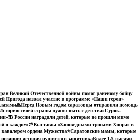
еран Великой Отечественной войны помог раненому бойцу
й Пригода назвал участие в программе «Наши герои»
глазами
🙏Перед Новым годом саратовцы отправили помощь
Историю своей страны нужно знать с детства»
Сурок-
зни»
❗️В России наградили детей, которые не прошли мимо
ой о каждом:
🌱Выставка «Заповедными тропами Хопра» в
 кавалером ордена Мужества
⭐️
Саратовские мамы, которые
 позиции: история пушистого защитника
Более 1,5 тысячи