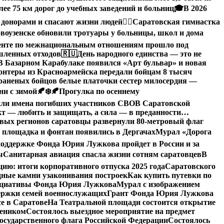
ее 75 км дорог до учебных заведений и больниц
🎓В 2026
 донорами и спасают жизни людей
🤸‍♀️Саратовская гимнастка
воузенске обновили тротуары у больницы, школ и дома
денте по межнациональным отношениям прошло под
ышленных отходов
🇷🇺День народного единства — это не
В Базарном Карабулаке появился «Арт бульвар» и новая
нтеры из Красноармейска передали бойцам 8 тысяч
раненых бойцов белые платочки сестер милосердия —
ни с зимой🍂❄️
🍂Прогулка по осеннему
или имена погибших участников СВО
В Саратовской
кт — любить и защищать, а сила — в преданности…
овых регионов саратовцы развернули 80-метровый флаг
 площадка и фонтан появились в Дергачах
Мурал «Дорога
оддержке Фонда Юрия Лужкова пройдет в России и за
ы
Санитарная авиация спасла жизни сотням саратовцев
В
: итоги корпоративного отпуска 2025 года
Саратовского
дные камни узаконивания построек
Как купить путевки по
нициативы Фонда Юрия Лужкова
Мурал с изображением
ержки семей военнослужащих
Грант Фонда Юрия Лужкова
е в Саратове
На Театральной площади состоится открытие
чеником
Состоялось выездное мероприятие на предмет
сударственного флага Российской Федерации
Состоялось