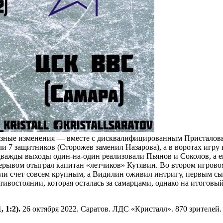
езные изменения — вместе с дисквалифицированным Присталовым
 7 защитников (Сторожев заменил Назарова), а в воротах игру 
важды выходы один-на-один реализовали Пьянов и Соколов, а е
рывом отыграл капитан «летчиков» Кутявин. Во втором игровом 
али счет совсем крупным, а Видилин оживил интригу, первым сы
ивостоянии, которая осталась за самарцами, однако на итоговый
 1:2).
26 октября 2022. Саратов. ЛДС «Кристалл». 870 зрителей.