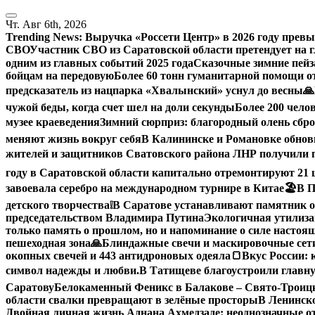
Перейти
к
Чт. Авг 6th, 2026
содержанию
Trending News:
Выручка «Россети Центр» в 2026 году превы
СВО
Участник СВО из Саратовской области претендует на
одним из главных событий 2025 года
Сказочные зимние пейз
бойцам на передовую
Более 60 тонн гуманитарной помощи о
предсказатель из нацпарка «Хвалынский» уснул до весны
🙏
чужой беды, когда счет шел на доли секунды
Более 200 чело
музее краеведения
Зимний сюрприз: благородный олень сброс
меняют жизнь вокруг себя
В Калининске и Романовке обнов
жителей и защитников Сватовского района ЛНР получили 
году в Саратовской области капитально отремонтируют 21
завоевала серебро на международном турнире в Китае
🏖В П
детского творчества
❕
В Саратове устанавливают памятник о
председательством Владимира Путина
Экологичная утилиза
только память о прошлом, но и напоминание о силе настоящ
пешеходная зона
🙏Блиндажные свечи и маскировочные сети
окопных свечей и 443 антидроновых одеяла
🍞Вкус России: 
символ надежды и любви.
В Татищеве благоустроили главну
Саратову
Белокаменный Феникс в Балакове – Свято-Троицк
области свалки превращают в зелёные просторы
В Ленинск
Двойная личная жизнь Аднана Ахмедзаде: неоднозначные 