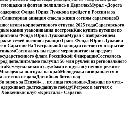
 площадка и фонтан появились в Дергачах
Мурал «Дорога
оддержке Фонда Юрия Лужкова пройдет в России и за
ы
Санитарная авиация спасла жизни сотням саратовцев
В
: итоги корпоративного отпуска 2025 года
Саратовского
дные камни узаконивания построек
Как купить путевки по
нициативы Фонда Юрия Лужкова
Мурал с изображением
ержки семей военнослужащих
Грант Фонда Юрия Лужкова
е в Саратове
На Театральной площади состоится открытие
чеником
Состоялось выездное мероприятие на предмет
сударственного флага Российской Федерации
Состоялось
род дополнительно получил 50 млн рублей из регионального
лга
Коммунальными службами в круглосуточном режиме
Молодежка шагнула на край
Молодежка возвращается в
а ответов не дала
Достойная битва под
и вновь за Пензой
«… их лица печальны»
Дважды по чуть-
 одерживает долгожданную победу!
Регресс в матчах с
 Хоккейный клуб «Кристалл» Саратов