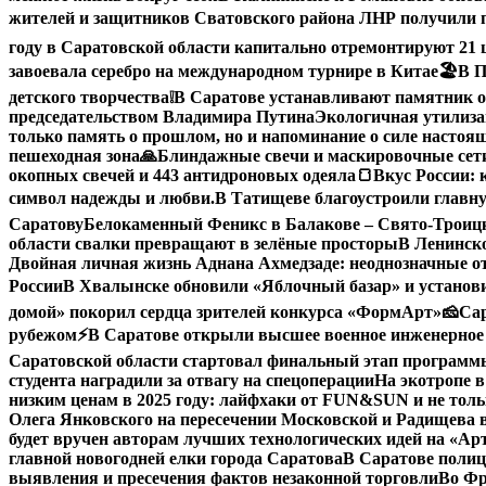
жителей и защитников Сватовского района ЛНР получили 
году в Саратовской области капитально отремонтируют 21
завоевала серебро на международном турнире в Китае
🏖В П
детского творчества
❕
В Саратове устанавливают памятник о
председательством Владимира Путина
Экологичная утилиза
только память о прошлом, но и напоминание о силе настоящ
пешеходная зона
🙏Блиндажные свечи и маскировочные сети
окопных свечей и 443 антидроновых одеяла
🍞Вкус России: 
символ надежды и любви.
В Татищеве благоустроили главну
Саратову
Белокаменный Феникс в Балакове – Свято-Троицк
области свалки превращают в зелёные просторы
В Ленинск
Двойная личная жизнь Аднана Ахмедзаде: неоднозначные 
России
В Хвалынске обновили «Яблочный базар» и устано
домой» покорил сердца зрителей конкурса «ФормАрт»
🧀Са
рубежом
⚡️В Саратове открыли высшее военное инженерное
Саратовской области стартовал финальный этап програм
студента наградили за отвагу на спецоперации
На экотропе в
низким ценам в 2025 году: лайфхаки от FUN&SUN и не толь
Олега Янковского на пересечении Московской и Радищева 
будет вручен авторам лучших технологических идей на «А
главной новогодней елки города Саратова
В Саратове полиц
выявления и пресечения фактов незаконной торговли
Во Фр