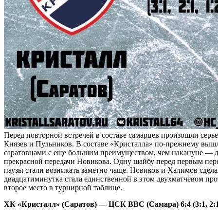
Перед повторной встречей в составе самарцев произошли серь
Князев и Пульников. В составе «Кристалла» по-прежнему вышли
саратовцами с еще большим преимуществом, чем накануне — д
прекрасной передачи Новикова. Одну шайбу перед первым пере
паузы стали возникать заметно чаще. Новиков и Халимов сдел
двадцатиминутка стала единственной в этом двухматчевом прот
второе место в турнирной таблице.
ХК «Кристалл» (Саратов) — ЦСК ВВС (Самара) 6:4 (3:1, 2:1,