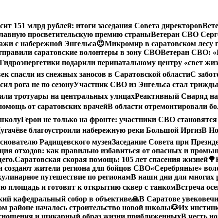
сит 151 млрд рублей: итоги заседания Совета директоров
Вет
 главную просветительскую премию страны
Ветеран СВО Серге
ажи с набережной Энгельса😍
Микромир в саратовском лесу 
тправили саратовские волонтеры в зону СВО
Ветеран СВО: «
Гидроэнергетики подарили перинатальному центру «свет жи
век спасли из снежных заносов в Саратовской области
С забот
ил рога не по сезону
Участник СВО из Энгельса стал трижды
или тротуары на центральных улицах
Реактивный Снаряд на
помощь от саратовских врачей
В области отремонтировали бол
 школу
Герои не только на фронте: участники СВО становятся
угачёве благоустроили набережную реки Большой Иргиз
В Но
снователю Радищевского музея
Заседание Совета при Прези
ция отходов: как правильно избавиться от опасных и пром
его.
Саратовская скорая помощь: 105 лет спасения жизней
🌳
 создают жители региона для бойцов СВО
«Серебряные» воло
кулинарное путешествие по регионам
В наши дни для многих 
ю площадь и готовят к открытию сквер с танком
Встреча осе
ий кафедральный собор в объективе
🙏В Саратове увековеч
ом районе началось строительство новой школы
🐶Их инстин
отношения и шикарный образ жизни приближенных
В честь н