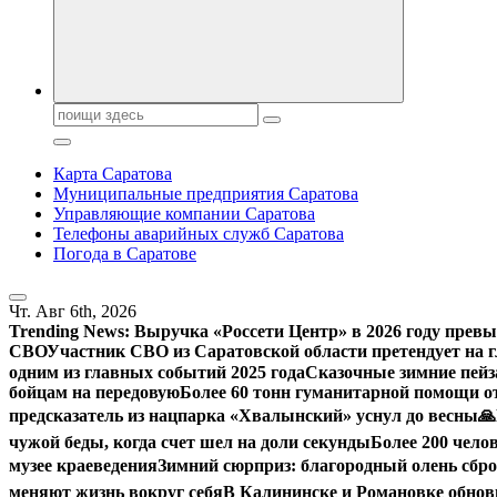
Поиск:
Карта Саратова
Муниципальные предприятия Саратова
Управляющие компании Саратова
Телефоны аварийных служб Саратова
Погода в Саратове
Чт. Авг 6th, 2026
Trending News:
Выручка «Россети Центр» в 2026 году превы
СВО
Участник СВО из Саратовской области претендует на
одним из главных событий 2025 года
Сказочные зимние пейз
бойцам на передовую
Более 60 тонн гуманитарной помощи о
предсказатель из нацпарка «Хвалынский» уснул до весны
🙏
чужой беды, когда счет шел на доли секунды
Более 200 чело
музее краеведения
Зимний сюрприз: благородный олень сброс
меняют жизнь вокруг себя
В Калининске и Романовке обнов