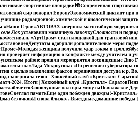
вили новые спортивные площадки
❗️
⚽️Современная спортивная
ратовский сыр покорил Европу
Экономический диктант при п
 училище радиационной, химической и биологической защит
мы «Наши Герои»
АВТОВАЗ завершил масштабную модернизацию
 селе Лох установили мозаичную лавочку
Сложности и подво
ко
Фестиваль «АртПром» стал площадкой для грантовой и
восстановлен
Депутаты одобрили дополнительные меры подд
ртПроме»
Молодая женщина получила удар током в троллейбус
ия проверяет информацию о конфликте между учителем и у
унзенском районе прошли мероприятия посвященные Дню Го
нимательства»
Лада Мокроусова: «По решению губернатора го
ия с целью выявления фактов ограничения доступа к р. Во
нда завершила сезон | Хоккейный клуб «Кристалл» Саратов
атч-2024. Итоги | Хоккейный клуб «Кристалл» Саратов
Пенз
расслабляется
Злополучные полторы минуты
Поволжское Дерб
гове
Светлая память
Еще один побежден дважды!
«Кристалл»
Дома без очков
И снова близко…
Выездные-домашние победы |