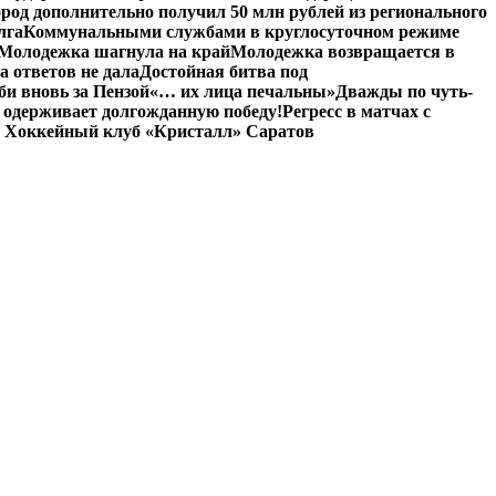
род дополнительно получил 50 млн рублей из регионального
лга
Коммунальными службами в круглосуточном режиме
Молодежка шагнула на край
Молодежка возвращается в
а ответов не дала
Достойная битва под
и вновь за Пензой
«… их лица печальны»
Дважды по чуть-
 одерживает долгожданную победу!
Регресс в матчах с
 Хоккейный клуб «Кристалл» Саратов