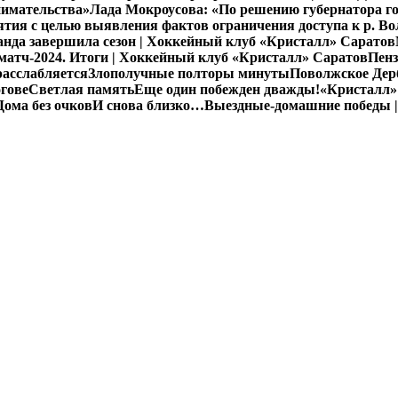
нимательства»
Лада Мокроусова: «По решению губернатора го
ия с целью выявления фактов ограничения доступа к р. Во
нда завершила сезон | Хоккейный клуб «Кристалл» Саратов
атч-2024. Итоги | Хоккейный клуб «Кристалл» Саратов
Пенз
расслабляется
Злополучные полторы минуты
Поволжское Дерб
гове
Светлая память
Еще один побежден дважды!
«Кристалл»
Дома без очков
И снова близко…
Выездные-домашние победы |