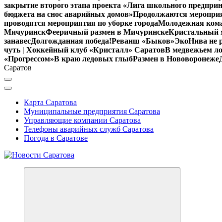
закрытие второго этапа проекта «Лига школьного предпри
бюджета на снос аварийных домов»
Продолжаются мероприят
проводятся мероприятия по уборке города
Молодежная кома
Мичуринск
Фееричный размен в Мичуринске
Кристальный м
занавес
Долгожданная победа!
Реванш «Быков»
ЭкоНива не 
чуть | Хоккейный клуб «Кристалл» Саратов
В медвежьем ло
«Прогрессом»
В краю ледовых глыб
Размен в Нововоронеже
Саратов
Карта Саратова
Муниципальные предприятия Саратова
Управляющие компании Саратова
Телефоны аварийных служб Саратова
Погода в Саратове