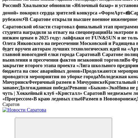
России
В Хвалынске обновили «Яблочный базар» и устано
домой» покорил сердца зрителей конкурса «ФормАрт»
🧀Са
рубежом
⚡️В Саратове открыли высшее военное инженерное
Саратовской области стартовал финальный этап програм
студента наградили за отвагу на спецоперации
На экотропе в
низким ценам в 2025 году: лайфхаки от FUN&SUN и не толь
Олега Янковского на пересечении Московской и Радищева 
будет вручен авторам лучших технологических идей на «А
главной новогодней елки города Саратова
В Саратове полиц
выявления и пресечения фактов незаконной торговли
Во Фр
закрытие второго этапа проекта «Лига школьного предпри
бюджета на снос аварийных домов»
Продолжаются мероприят
проводятся мероприятия по уборке города
Молодежная кома
Мичуринск
Фееричный размен в Мичуринске
Кристальный м
занавес
Долгожданная победа!
Реванш «Быков»
ЭкоНива не 
чуть | Хоккейный клуб «Кристалл» Саратов
В медвежьем ло
«Прогрессом»
В краю ледовых глыб
Размен в Нововоронеже
Саратов