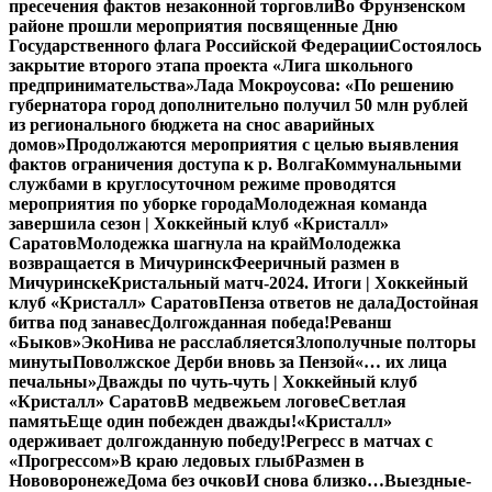
пресечения фактов незаконной торговли
Во Фрунзенском
районе прошли мероприятия посвященные Дню
Государственного флага Российской Федерации
Состоялось
закрытие второго этапа проекта «Лига школьного
предпринимательства»
Лада Мокроусова: «По решению
губернатора город дополнительно получил 50 млн рублей
из регионального бюджета на снос аварийных
домов»
Продолжаются мероприятия с целью выявления
фактов ограничения доступа к р. Волга
Коммунальными
службами в круглосуточном режиме проводятся
мероприятия по уборке города
Молодежная команда
завершила сезон | Хоккейный клуб «Кристалл»
Саратов
Молодежка шагнула на край
Молодежка
возвращается в Мичуринск
Фееричный размен в
Мичуринске
Кристальный матч-2024. Итоги | Хоккейный
клуб «Кристалл» Саратов
Пенза ответов не дала
Достойная
битва под занавес
Долгожданная победа!
Реванш
«Быков»
ЭкоНива не расслабляется
Злополучные полторы
минуты
Поволжское Дерби вновь за Пензой
«… их лица
печальны»
Дважды по чуть-чуть | Хоккейный клуб
«Кристалл» Саратов
В медвежьем логове
Светлая
память
Еще один побежден дважды!
«Кристалл»
одерживает долгожданную победу!
Регресс в матчах с
«Прогрессом»
В краю ледовых глыб
Размен в
Нововоронеже
Дома без очков
И снова близко…
Выездные-