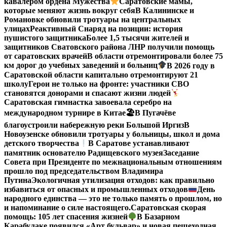
кавалером ордена Мужества
Саратовские мамы,
которые меняют жизнь вокруг себя
В Калининске и
Романовке обновили тротуары на центральных
улицах
Реактивный Снаряд на позиции: история
пушистого защитника
Более 1,5 тысячи жителей и
защитников Сватовского района ЛНР получили помощь
от саратовских врачей
В области отремонтировали более 75
км дорог до учебных заведений и больниц
В 2026 году в
Саратовской области капитально отремонтируют 21
школу
Герои не только на фронте: участники СВО
становятся донорами и спасают жизни людей
Саратовская гимнастка завоевала серебро на
международном турнире в Китае
🏖В Пугачёве
благоустроили набережную реки Большой Иргиз
В
Новоузенске обновили тротуары у больницы, школ и дома
детского творчества
В Саратове устанавливают
памятник основателю Радищевского музея
Заседание
Совета при Президенте по межнациональным отношениям
прошло под председательством Владимира
Путина
Экологичная утилизация отходов: как правильно
избавиться от опасных и промышленных отходов
День
народного единства — это не только память о прошлом, но
и напоминание о силе настоящего.
Саратовская скорая
помощь: 105 лет спасения жизней
В Базарном
Карабулаке появился «Арт бульвар» и новая пешеходная