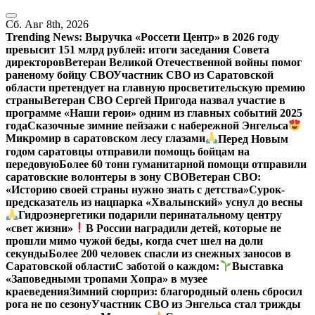
Перейти
к
Сб. Авг 8th, 2026
содержанию
Trending News:
Выручка «Россети Центр» в 2026 году
превысит 151 млрд рублей: итоги заседания Совета
директоров
Ветеран Великой Отечественной войны помог
раненому бойцу СВО
Участник СВО из Саратовской
области претендует на главную просветительскую премию
страны
Ветеран СВО Сергей Пригода назвал участие в
программе «Наши герои» одним из главных событий 2025
года
Сказочные зимние пейзажи с набережной Энгельса
Микромир в саратовском лесу глазами
Перед Новым
годом саратовцы отправили помощь бойцам на
передовую
Более 60 тонн гуманитарной помощи отправили
саратовские волонтеры в зону СВО
Ветеран СВО:
«Историю своей страны нужно знать с детства»
Сурок-
предсказатель из нацпарка «Хвалынский» уснул до весны
Гидроэнергетики подарили перинатальному центру
«свет жизни»
В России наградили детей, которые не
прошли мимо чужой беды, когда счет шел на доли
секунды
Более 200 человек спасли из снежных заносов в
Саратовской области
С заботой о каждом:
Выставка
«Заповедными тропами Хопра» в музее
краеведения
Зимний сюрприз: благородный олень сбросил
рога не по сезону
Участник СВО из Энгельса стал трижды