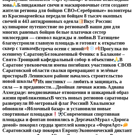
зона
Блиндажные свечи и маскировочные сети создают
жители региона для бойцов СВО
«Серебряные» волонтеры
из Красноармейска передали бойцам 8 тысяч окопных
свечей и 443 антидроновых одеяла
Вкус России:
кулинарное путешествие по регионам
В наши дни для
многих раненых бойцов белые платочки сестер
милосердия — символ надежды и любви.
В Татищеве
благоустроили главную площадь и готовят к открытию
сквер с танком
Встреча осени с зимой
Прогулка по
осеннему Саратову
Белокаменный Феникс в Балакове –
Свято-Троицкий кафедральный собор в объективе
В
Саратове увековечили имена погибших участников СВО
В
Саратовской области свалки превращают в зелёные
просторы
В Ленинском районе началось строительство
новой школы
Их инстинкт — любить и защищать, а
сила — в преданности…
Двойная личная жизнь Аднана
Ахмедзаде: неоднозначные отношения и шикарный образ
жизни приближенных
В честь новых регионов саратовцы
развернули 80-метровый флаг России
В Хвалынске
обновили «Яблочный базар» и установили новые
спортивные площадки
Современная спортивная
площадка и фонтан появились в Дергачах
Мурал «Дорога
домой» покорил сердца зрителей конкурса «ФормАрт»
Саратовский сыр покорил Европу
Экономический диктант