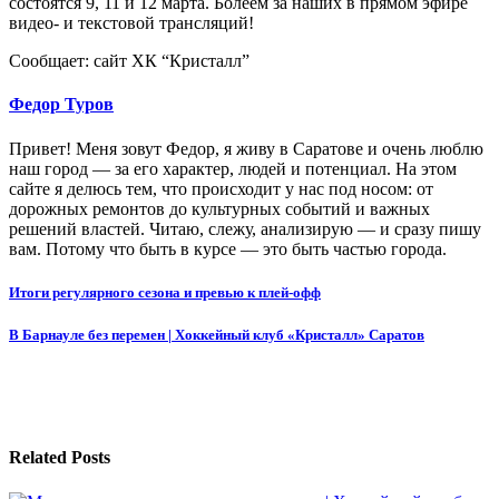
состоятся 9, 11 и 12 марта. Болеем за наших в прямом эфире
видео- и текстовой трансляций!
Сообщает: сайт ХК “Кристалл”
Федор Туров
Привет! Меня зовут Федор, я живу в Саратове и очень люблю
наш город — за его характер, людей и потенциал. На этом
сайте я делюсь тем, что происходит у нас под носом: от
дорожных ремонтов до культурных событий и важных
решений властей. Читаю, слежу, анализирую — и сразу пишу
вам. Потому что быть в курсе — это быть частью города.
Навигация
Итоги регулярного сезона и превью к плей-офф
по
В Барнауле без перемен | Хоккейный клуб «Кристалл» Саратов
записям
Related Posts