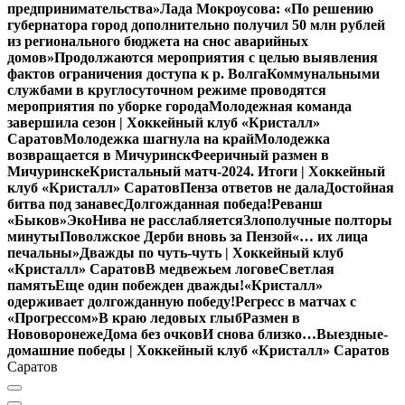
предпринимательства»
Лада Мокроусова: «По решению
губернатора город дополнительно получил 50 млн рублей
из регионального бюджета на снос аварийных
домов»
Продолжаются мероприятия с целью выявления
фактов ограничения доступа к р. Волга
Коммунальными
службами в круглосуточном режиме проводятся
мероприятия по уборке города
Молодежная команда
завершила сезон | Хоккейный клуб «Кристалл»
Саратов
Молодежка шагнула на край
Молодежка
возвращается в Мичуринск
Фееричный размен в
Мичуринске
Кристальный матч-2024. Итоги | Хоккейный
клуб «Кристалл» Саратов
Пенза ответов не дала
Достойная
битва под занавес
Долгожданная победа!
Реванш
«Быков»
ЭкоНива не расслабляется
Злополучные полторы
минуты
Поволжское Дерби вновь за Пензой
«… их лица
печальны»
Дважды по чуть-чуть | Хоккейный клуб
«Кристалл» Саратов
В медвежьем логове
Светлая
память
Еще один побежден дважды!
«Кристалл»
одерживает долгожданную победу!
Регресс в матчах с
«Прогрессом»
В краю ледовых глыб
Размен в
Нововоронеже
Дома без очков
И снова близко…
Выездные-
домашние победы | Хоккейный клуб «Кристалл» Саратов
Саратов