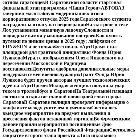
сотням саратовцев
В Саратовской области стартовал
финальный этап программы «Наши Герои»
АВТОВАЗ
завершил масштабную модернизацию: итоги
корпоративного отпуска 2025 года
Саратовского студента
наградили за отвагу на спецоперации
На экотропе в селе
Лох установили мозаичную лавочку
Сложности и
подводные камни узаконивания построек
Как купить
путевки по низким ценам в 2025 году: лайфхаки от
FUN&SUN и не только
Фестиваль «АртПром» стал
площадкой для грантовой инициативы Фонда Юрия
Лужкова
Мурал с изображением Олега Янковского на
пересечении Московской и Радищева
восстановлен
Депутаты одобрили дополнительные меры
поддержки семей военнослужащих
Грант Фонда Юрия
Лужкова будет вручен авторам лучших технологических
идей на «АртПроме»
Молодая женщина получила удар
током в троллейбусе в Саратове
На Театральной площади
состоится открытие главной новогодней елки города
Саратова
В Саратове полиция проверяет информацию о
конфликте между учителем и учеником
Состоялось
выездное мероприятие на предмет выявления и
пресечения фактов незаконной торговли
Во Фрунзенском
районе прошли мероприятия посвященные Дню
Государственного флага Российской Федерации
Состоялось
закрытие второго этапа проекта «Лига школьного