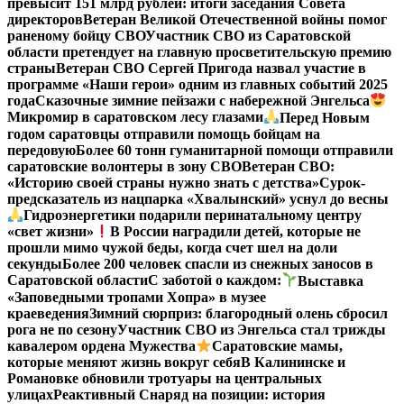
превысит 151 млрд рублей: итоги заседания Совета
директоров
Ветеран Великой Отечественной войны помог
раненому бойцу СВО
Участник СВО из Саратовской
области претендует на главную просветительскую премию
страны
Ветеран СВО Сергей Пригода назвал участие в
программе «Наши герои» одним из главных событий 2025
года
Сказочные зимние пейзажи с набережной Энгельса
Микромир в саратовском лесу глазами
Перед Новым
годом саратовцы отправили помощь бойцам на
передовую
Более 60 тонн гуманитарной помощи отправили
саратовские волонтеры в зону СВО
Ветеран СВО:
«Историю своей страны нужно знать с детства»
Сурок-
предсказатель из нацпарка «Хвалынский» уснул до весны
Гидроэнергетики подарили перинатальному центру
«свет жизни»
В России наградили детей, которые не
прошли мимо чужой беды, когда счет шел на доли
секунды
Более 200 человек спасли из снежных заносов в
Саратовской области
С заботой о каждом:
Выставка
«Заповедными тропами Хопра» в музее
краеведения
Зимний сюрприз: благородный олень сбросил
рога не по сезону
Участник СВО из Энгельса стал трижды
кавалером ордена Мужества
Саратовские мамы,
которые меняют жизнь вокруг себя
В Калининске и
Романовке обновили тротуары на центральных
улицах
Реактивный Снаряд на позиции: история