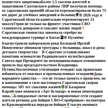
пушистого защитника
Более 1,5 тысячи жителей и
защитников Сватовского района ЛНР получили помощь
от саратовских врачей
В области отремонтировали более 75
км дорог до учебных заведений и больниц
В 2026 году в
Саратовской области капитально отремонтируют 21
школу
Герои не только на фронте: участники СВО
становятся донорами и спасают жизни людей
Саратовская гимнастка завоевала серебро на
международном турнире в Китае
🏖В Пугачёве
благоустроили набережную реки Большой Иргиз
В
Новоузенске обновили тротуары у больницы, школ и дома
детского творчества
В Саратове устанавливают
памятник основателю Радищевского музея
Заседание
Совета при Президенте по межнациональным отношениям
прошло под председательством Владимира
Путина
Экологичная утилизация отходов: как правильно
избавиться от опасных и промышленных отходов
День
народного единства — это не только память о прошлом, но
и напоминание о силе настоящего.
Саратовская скорая
помощь: 105 лет спасения жизней
В Базарном
Карабулаке появился «Арт бульвар» и новая пешеходная
зона
Блиндажные свечи и маскировочные сети создают
жители региона для бойцов СВО
«Серебряные» волонтеры
из Красноармейска передали бойцам 8 тысяч окопных