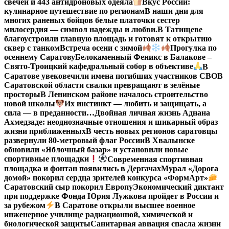
свечей и 443 антидроновых одеяла
Вкус России:
кулинарное путешествие по регионам
В наши дни для
многих раненых бойцов белые платочки сестер
милосердия — символ надежды и любви.
В Татищеве
благоустроили главную площадь и готовят к открытию
сквер с танком
Встреча осени с зимой
Прогулка по
осеннему Саратову
Белокаменный Феникс в Балакове –
Свято-Троицкий кафедральный собор в объективе
В
Саратове увековечили имена погибших участников СВО
В
Саратовской области свалки превращают в зелёные
просторы
В Ленинском районе началось строительство
новой школы
Их инстинкт — любить и защищать, а
сила — в преданности…
Двойная личная жизнь Аднана
Ахмедзаде: неоднозначные отношения и шикарный образ
жизни приближенных
В честь новых регионов саратовцы
развернули 80-метровый флаг России
В Хвалынске
обновили «Яблочный базар» и установили новые
спортивные площадки
Современная спортивная
площадка и фонтан появились в Дергачах
Мурал «Дорога
домой» покорил сердца зрителей конкурса «ФормАрт»
Саратовский сыр покорил Европу
Экономический диктант
при поддержке Фонда Юрия Лужкова пройдет в России и
за рубежом
В Саратове открыли высшее военное
инженерное училище радиационной, химической и
биологической защиты
Санитарная авиация спасла жизни